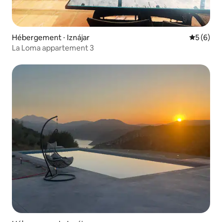
Hébergement ⋅ Iznájar
Évaluatio
5 (6)
La Loma appartement 3