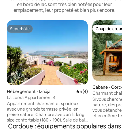
en bord de lac sont très bien notées pour leur
emplacement, leur propreté et bien plus encore.
Superhôte
Coup de cœur vo
Superhôte
Coup de cœur vo
Cabane ⋅ Cordou
Hébergement ⋅ Iznájar
Évaluation moyenne sur la 
5 (4)
Charmant chalet d
La Loma Appartement 4
piscine à Cordoue
Si vous cherchez 
Appartement charmant et spacieux
nature, des prome
avec une grande terrasse privée, en
vous détendre ave
pleine nature. Chambre avec un lit king
et en même temps
size confortable (180 × 190). Salle de bain
centre de Cordoue 
Cordoue : équipements populaires dans
spacieuse avec baignoire et grande
endroit ! Idéal po