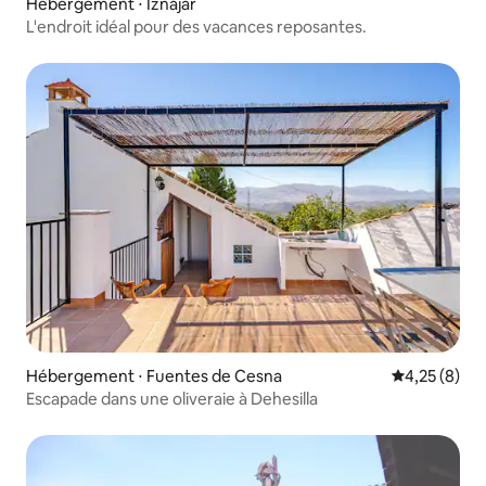
Hébergement ⋅ Iznájar
L'endroit idéal pour des vacances reposantes.
Hébergement ⋅ Fuentes de Cesna
Évaluation m
4,25 (8)
Escapade dans une oliveraie à Dehesilla