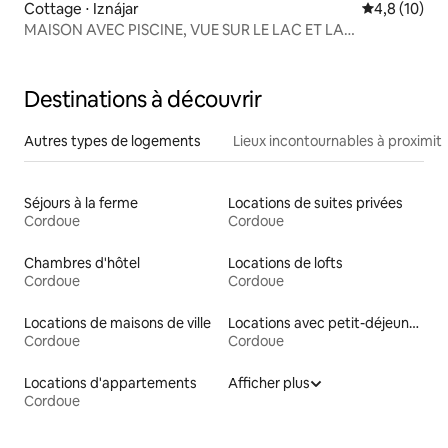
Cottage ⋅ Iznájar
Évaluation m
4,8 (10)
MAISON AVEC PISCINE, VUE SUR LE LAC ET LA
MONTAGNE
Destinations à découvrir
Autres types de logements
Lieux incontournables à proximit
Séjours à la ferme
Locations de suites privées
Cordoue
Cordoue
Chambres d'hôtel
Locations de lofts
Cordoue
Cordoue
Locations de maisons de ville
Locations avec petit-déjeuner
Cordoue
Cordoue
Locations d'appartements
Afficher plus
Cordoue