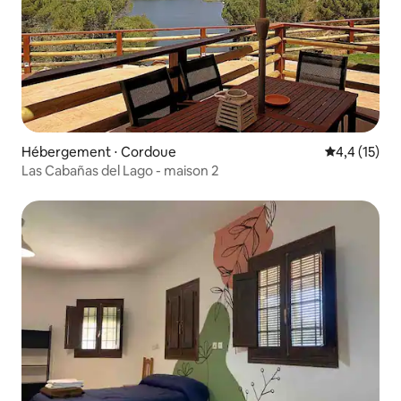
Hébergement ⋅ Cordoue
Évaluation m
4,4 (15)
Las Cabañas del Lago - maison 2