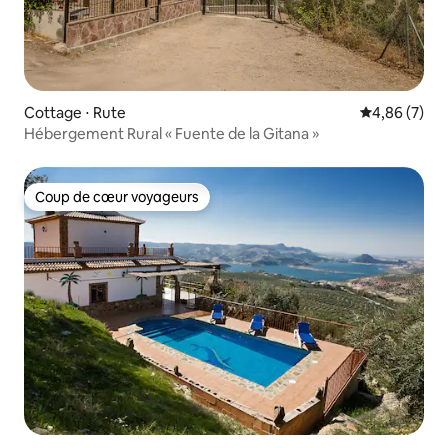
Cottage ⋅ Rute
Évaluation m
4,86 (7)
Hébergement Rural « Fuente de la Gitana »
Coup de cœur voyageurs
Coup de cœur voyageurs