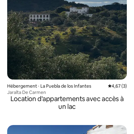
Hébergement ⋅ La Puebla de los Infantes
Évaluation m
4,67 (3)
Jaralta De Carmen
Location d'appartements avec accès à
un lac