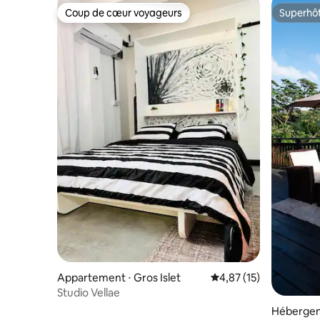
Coup de cœur voyageurs
Superhô
Coup de cœur voyageurs
Superhô
Appartement ⋅ Gros Islet
Évaluation moyenne su
4,87 (15)
Studio Vellae
Hébergem