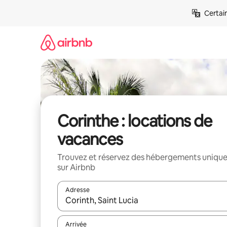
Aller
Certai
directement
au
contenu
Corinthe : locations de
vacances
Trouvez et réservez des hébergements uniqu
sur Airbnb
Adresse
Lorsque les résultats s'affichent, utilisez les flèc
Arrivée