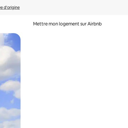
ue d'origine
Mettre mon logement sur Airbnb
sant glisser.