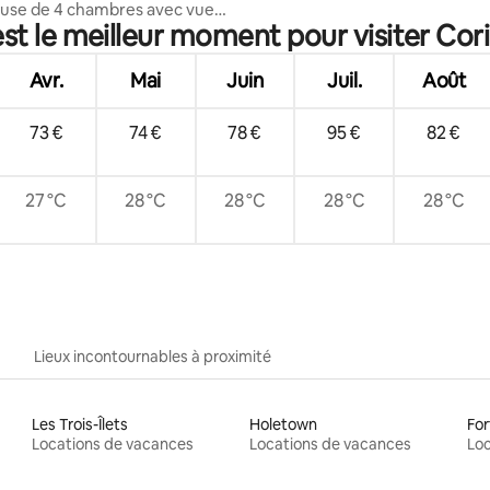
ueuse de 4 chambres avec vue
st le meilleur moment pour visiter Cor
ue, piscine et jacuzzi
Avr.
Mai
Juin
Juil.
Août
73 €
74 €
78 €
95 €
82 €
27 °C
28 °C
28 °C
28 °C
28 °C
Lieux incontournables à proximité
Les Trois-Îlets
Holetown
For
Locations de vacances
Locations de vacances
Loc