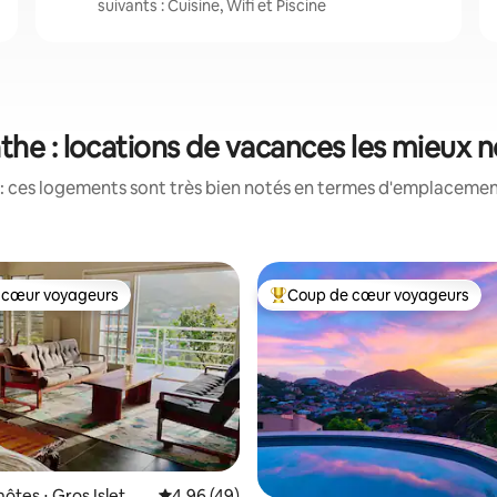
suivants : Cuisine, Wifi et Piscine
the : locations de vacances les mieux 
: ces logements sont très bien notés en termes d'emplacement
 cœur voyageurs
Coup de cœur voyageurs
 cœur voyageurs
Coups de cœur voyageurs les p
ôtes ⋅ Gros Islet
Évaluation moyenne sur la base de 49 comme
4,96 (49)