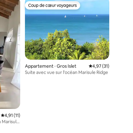
Coup de cœur voyageurs
Coup de cœur voyageurs
Appartement ⋅ Gros Islet
Évaluation moyenne su
4,97 (31)
Suite avec vue sur l'océan Marisule Ridge
Évaluation moyenne sur la base de 11 commentaires : 4,91 sur 5
4,91 (11)
n Marisule
entaires : 4,9 sur 5