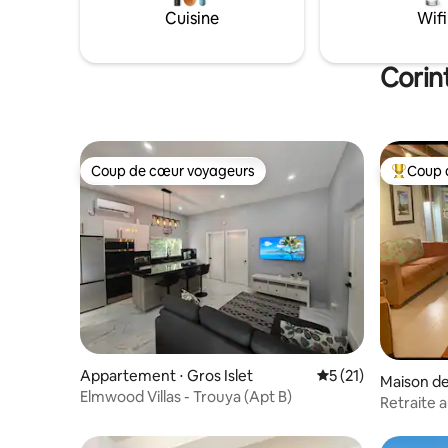
Cuisine
Wifi
Corin
Coup de cœur voyageurs
Coup 
Coup de cœur voyageurs
Coups de
Appartement ⋅ Gros Islet
Évaluation moyenne
5 (21)
Maison de 
Elmwood Villas - Trouya (Apt B)
Retraite a