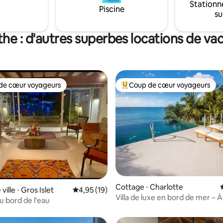
Stationn
Piscine
su
the : d'autres superbes locations de va
de cœur voyageurs
Coup de cœur voyageurs
 cœur voyageurs les plus appréciés
Coups de cœur voyageurs les p
 sur la base de 21 commentaires : 5 sur 5
Cottage ⋅ Charlotte
ville ⋅ Gros Islet
Évaluation moyenne sur la base de 19 comme
4,95 (19)
Villa de luxe en bord de mer – À
u bord de l'eau
plage