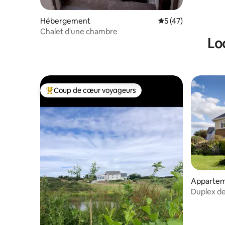
Hébergement
Évaluation moyenne
5 (47)
Chalet d'une chambre
Lo
Coup de cœur voyageurs
Coups de cœur voyageurs les plus appréciés
Apparte
Duplex de