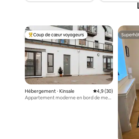
Coup de cœur voyageurs
Superhô
Coups de cœur voyageurs les plus appréciés
Superhô
Hébergement ⋅ Kinsale
Évaluation moyenne s
4,9 (30)
Appartement moderne en bord de mer
avec parking gratuit