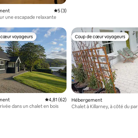
ment
Évaluation moyenne sur la base de 3 co
5 (3)
our une escapade relaxante
 cœur voyageurs
Coup de cœur voyageurs
 cœur voyageurs
Coup de cœur voyageurs
ment
Évaluation moyenne sur la base de 62 comme
4,81 (62)
Hébergement
rivée dans un chalet en bois
Chalet à Killarney, à côté du par