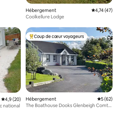
Hébergement
Évaluation moyenne su
4,74 (47)
mmentaires : 5 sur 5
Coolkellure Lodge
Coup de cœur voyageurs
Coups de cœur voyageurs les plus appréciés
ntaires : 4,81 sur 5
Hébergement
Évaluation moyenne
5 (62)
Évaluation moyenne sur la base de 20 commentaires : 4,9 sur 5
4,9 (20)
The Boathouse Dooks Glenbeigh Comté
c national
de Kerry.