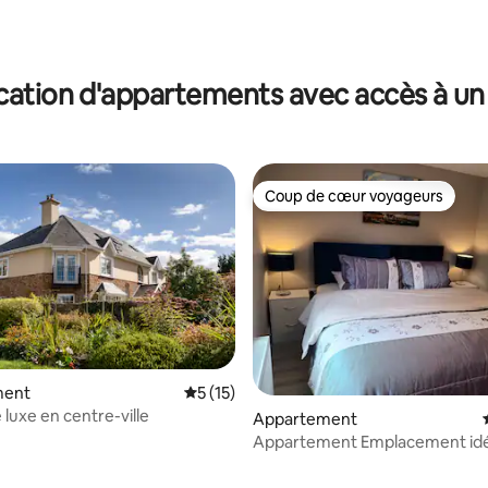
 sur la base de 47 commentaires : 5 sur 5
cation d'appartements avec accès à un 
Coup de cœur voyageurs
Coup de cœur voyageurs
ment
Évaluation moyenne sur la base de 15 co
5 (15)
 luxe en centre-ville
Appartement
Appartement Emplacement idéal à 1 km
du centre-ville de Killarney