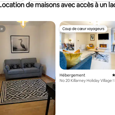
évasion du quotidien.
Location de maisons avec accès à un la
te
Coup de cœur voyageurs
te
Coup de cœur voyageurs
Hébergement
É
ur la base de 30 commentaires : 4,9 sur 5
No 20 Killarney Holiday Village 
pour 8 !