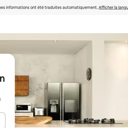
nes informations ont été traduites automatiquement. 
Afficher la lang
un
s
hes vers le haut et vers le bas pour les parcourir ou en appuyant et en fai