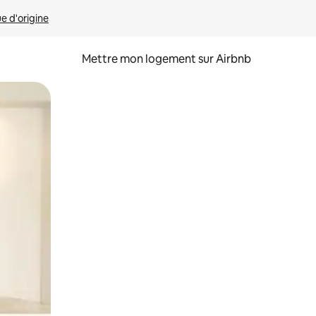
ue d'origine
Mettre mon logement sur Airbnb
sant glisser.