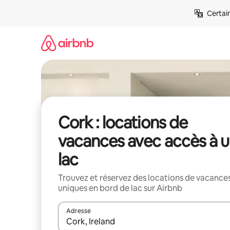
Aller
Certai
directement
au
contenu
Cork : locations de
vacances avec accès à 
lac
Trouvez et réservez des locations de vacance
uniques en bord de lac sur Airbnb
Adresse
Lorsque les résultats s'affichent, utilisez les flèc