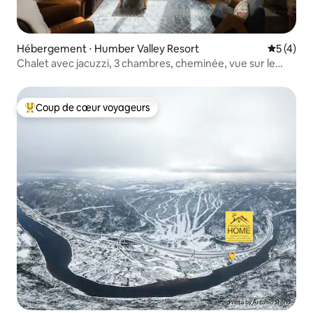
Hébergement ⋅ Humber Valley Resort
Évaluatio
5 (4)
Chalet avec jacuzzi, 3 chambres, cheminée, vue sur le
complexe hôtelier et le golf
Coup de cœur voyageurs
Coups de cœur voyageurs les plus appréciés