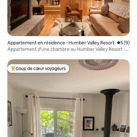
Appartement en résidence ⋅ Humber Valley Resort
Évaluatio
5 (9)
Appartement d'une chambre au Humber Valley Resort -
#7
Coup de cœur voyageurs
Coups de cœur voyageurs les plus appréciés