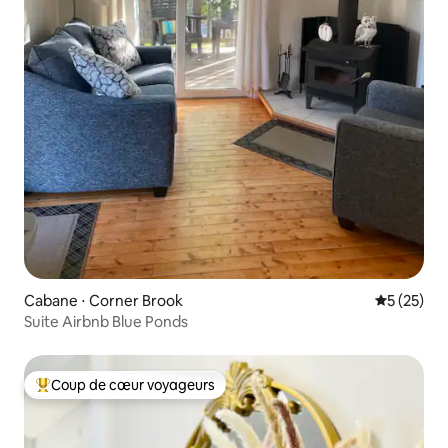
Cabane ⋅ Corner Brook
Évaluation
5 (25)
Suite Airbnb Blue Ponds
Coup de cœur voyageurs
Coups de cœur voyageurs les plus appréciés