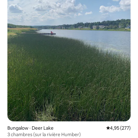
Bungalow ⋅ Deer Lake
Évaluation moy
4,95 (277)
3 chambres (sur la rivière Humber)