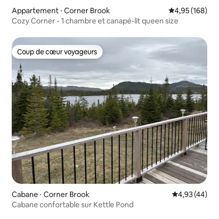
Appartement ⋅ Corner Brook
Évaluation moy
4,95 (168)
Cozy Corner - 1 chambre et canapé-lit queen size
Coup de cœur voyageurs
Coup de cœur voyageurs
Cabane ⋅ Corner Brook
Évaluation mo
4,93 (44)
Cabane confortable sur Kettle Pond