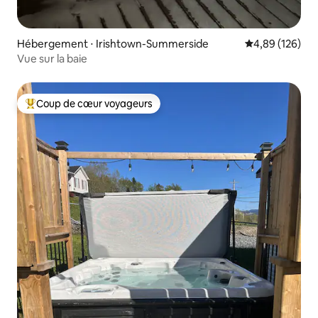
Hébergement ⋅ Irishtown-Summerside
Évaluation moy
4,89 (126)
Vue sur la baie
Coup de cœur voyageurs
Coups de cœur voyageurs les plus appréciés