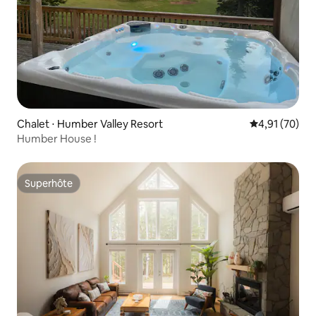
Chalet ⋅ Humber Valley Resort
Évaluation mo
4,91 (70)
Humber House !
Superhôte
Superhôte