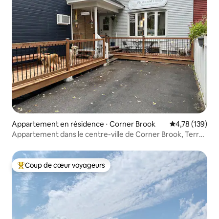
Appartement en résidence ⋅ Corner Brook
Évaluation moy
4,78 (139)
Appartement dans le centre-ville de Corner Brook, Terre-
Neuve.
Coup de cœur voyageurs
Coups de cœur voyageurs les plus appréciés