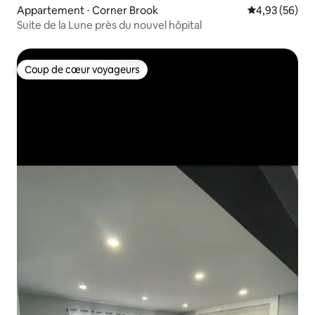
Appartement ⋅ Corner Brook
Évaluation mo
4,93 (56)
Suite de la Lune près du nouvel hôpital
Coup de cœur voyageurs
Coup de cœur voyageurs