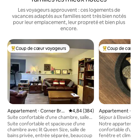
Les voyageurs approuvent : ces logements de
vacances adaptés aux familles sont très bien notés
pour leur emplacement, leur propreté et bien plus
encore.
Coup de cœur voyageurs
Coup de cœur 
Coups de cœur voyageurs les plus appréciés
Coups de cœur vo
Appartement ⋅ Corner Bro
Évaluation moyenne sur la base 
4,84 (384)
Appartement ⋅ Co
ok
k
Suite confortable d'une chambre, salle
Séjour à Elswick
de bain privée
Suite confortable et spacieuse d'une
Notre appartemen
chambre avec lit Queen Size, salle de
confortable d'un
bains privée, entrée séparée, beaucoup
fenêtre et climati