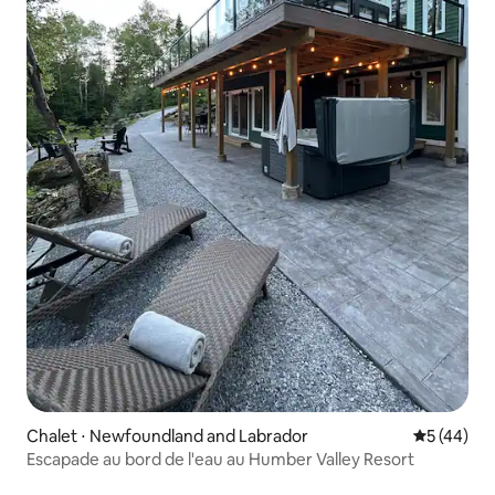
Chalet ⋅ Newfoundland and Labrador
Évaluation
5 (44)
Escapade au bord de l'eau au Humber Valley Resort