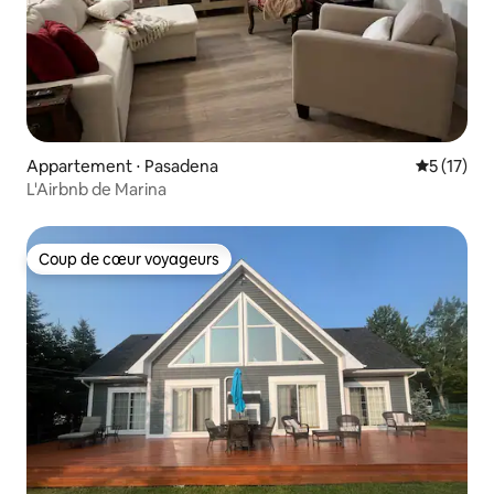
Appartement ⋅ Pasadena
Évaluation
5 (17)
L'Airbnb de Marina
Coup de cœur voyageurs
Coup de cœur voyageurs