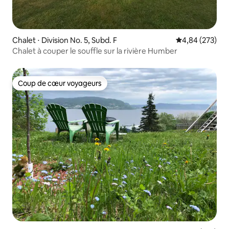
Chalet ⋅ Division No. 5, Subd. F
Évaluation moy
4,84 (273)
Chalet à couper le souffle sur la rivière Humber
Coup de cœur voyageurs
Coup de cœur voyageurs