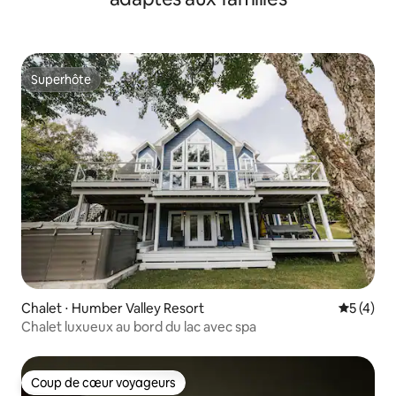
Superhôte
Superhôte
Chalet ⋅ Humber Valley Resort
Évaluatio
5 (4)
Chalet luxueux au bord du lac avec spa
Coup de cœur voyageurs
Coup de cœur voyageurs