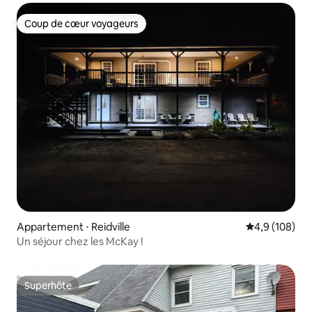
Coup de cœur voyageurs
Coup de cœur voyageurs
Appartement ⋅ Reidville
Évaluation mo
4,9 (108)
Un séjour chez les McKay !
Superhôte
Superhôte