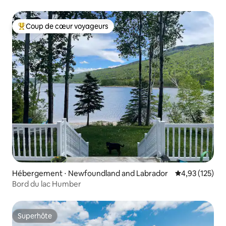
Coup de cœur voyageurs
Coups de cœur voyageurs les plus appréciés
Hébergement ⋅ Newfoundland and Labrador
Évaluation moy
4,93 (125)
Bord du lac Humber
Superhôte
Superhôte