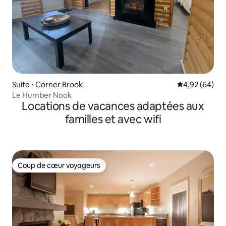
Suite ⋅ Corner Brook
Évaluation mo
4,92 (64)
Le Humber Nook
Locations de vacances adaptées aux
familles et avec wifi
Coup de cœur voyageurs
Coup de cœur voyageurs