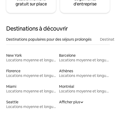
gratuit sur place
d'entreprise
Destinations à découvrir
Destinations populaires pour des séjours prolongés
Destinati
New York
Barcelone
Locations moyenne et longue durée
Locations moyenne et longue durée
Florence
Athènes
Locations moyenne et longue durée
Locations moyenne et longue durée
Miami
Montréal
Locations moyenne et longue durée
Locations moyenne et longue durée
Seattle
Afficher plus
Locations moyenne et longue durée