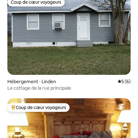
Coup de cœur voyageurs
Coup de cœur voyageurs
Hébergement ⋅ Linden
Évaluatio
5 (6)
Le cottage de la rue principale
Coup de cœur voyageurs
Coups de cœur voyageurs les plus appréciés