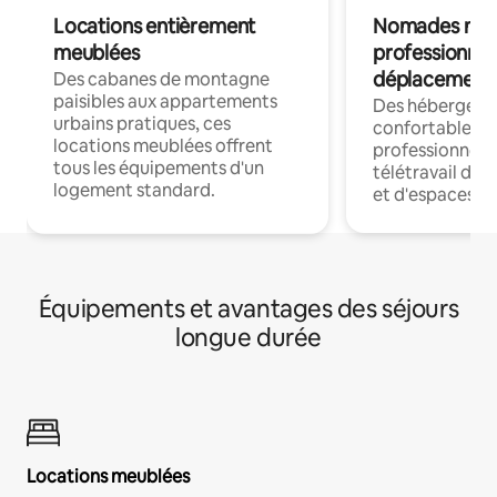
Locations entièrement
Nomades num
meublées
professionnel
déplacement
Des cabanes de montagne
paisibles aux appartements
Des hébergem
urbains pratiques, ces
confortables p
locations meublées offrent
professionnels
tous les équipements d'un
télétravail dis
logement standard.
et d'espaces de
Équipements et avantages des séjours
longue durée
Locations meublées