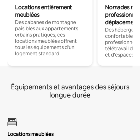
Locations entièrement
Nomades num
meublées
professionnel
déplacement
Des cabanes de montagne
paisibles aux appartements
Des hébergem
urbains pratiques, ces
confortables p
locations meublées offrent
professionnels
tous les équipements d'un
télétravail dis
logement standard.
et d'espaces de
Équipements et avantages des séjours
longue durée
Locations meublées