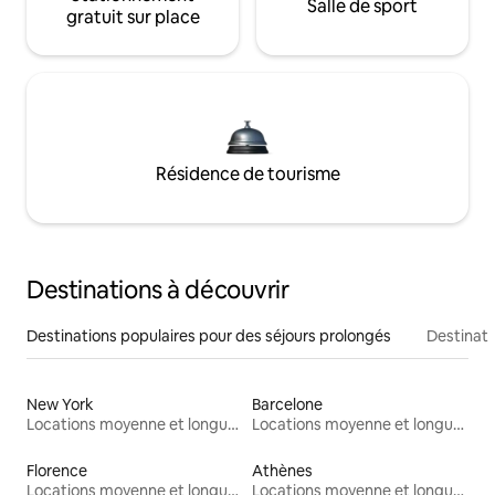
Salle de sport
gratuit sur place
Résidence de tourisme
Destinations à découvrir
Destinations populaires pour des séjours prolongés
Destinati
New York
Barcelone
Locations moyenne et longue durée
Locations moyenne et longue durée
Florence
Athènes
Locations moyenne et longue durée
Locations moyenne et longue durée