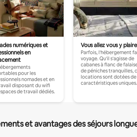
des numériques et
Vous allez vous y plaire
essionnels en
Parfois, l'hébergement fai
voyage. Qu'il s'agisse de
acement
cabanes à flanc de falais
hébergements
de péniches tranquilles, 
rtables pour les
locations sont dotées de
ssionnels nomades et en
caractéristiques uniques
ravail disposant du wifi
espaces de travail dédiés.
ments et avantages des séjours longu