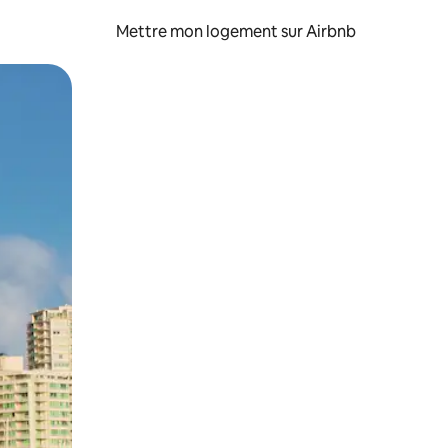
Mettre mon logement sur Airbnb
sant glisser.