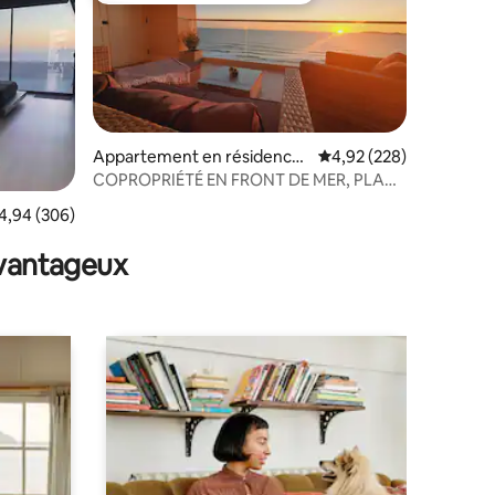
Appartement en résidence
Évaluation moyenne sur
4,92 (228)
⋅ Rosarito
COPROPRIÉTÉ EN FRONT DE MER, PLAGE
PRIVÉE ET VUES EXCEPTIONNELLES !!
ntaires : 4,98 sur 5
valuation moyenne sur la base de 306 commentaires : 4,94 sur 5
4,94 (306)
avantageux