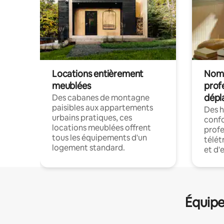
Locations entièrement
Noma
meublées
prof
dépl
Des cabanes de montagne
paisibles aux appartements
Des 
urbains pratiques, ces
confo
locations meublées offrent
profe
tous les équipements d'un
télét
logement standard.
et d'
Équipe