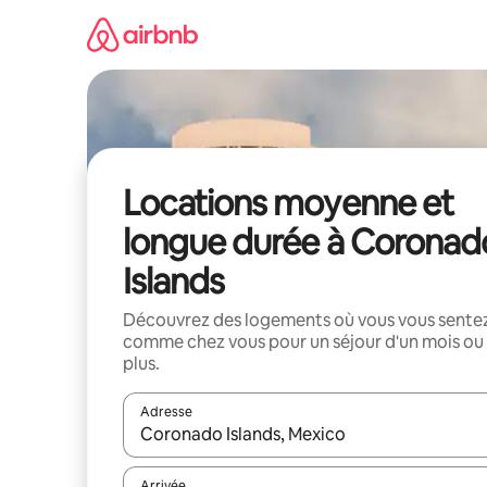
Aller
directement
au
contenu
Locations moyenne et
longue durée à Coronad
Islands
Découvrez des logements où vous vous sente
comme chez vous pour un séjour d'un mois ou
plus.
Adresse
Lorsque les résultats s'affichent, utilisez les flèc
Arrivée