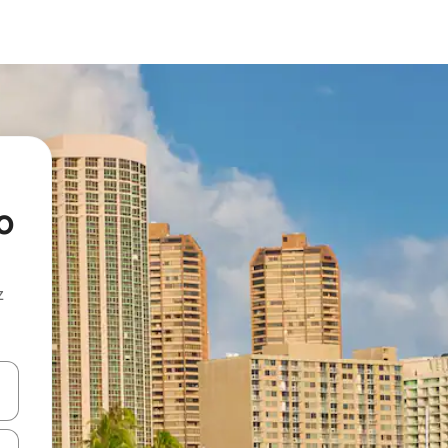
o
z
hes vers le haut et vers le bas pour les parcourir ou en appuyant et en fai