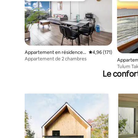
Appartement en résidence ⋅
Évaluation moyenne sur
4,96 (171)
Tijuana
Appartement de 2 chambres
Appartem
Rosarito
Tulum Tak
Le confor
de mer.