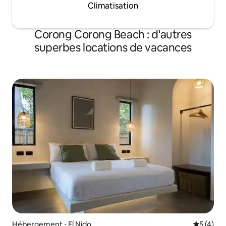
Climatisation
Corong Corong Beach : d'autres
superbes locations de vacances
Hébergement ⋅ El Nido
Évaluatio
5 (4)