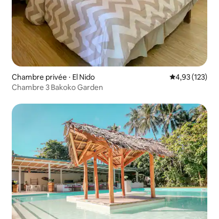
Chambre privée ⋅ El Nido
Évaluation moy
4,93 (123)
Chambre 3 Bakoko Garden