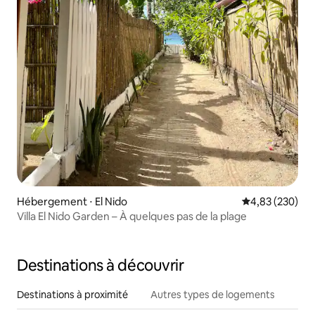
Hébergement ⋅ El Nido
Évaluation moy
4,83 (230)
Villa El Nido Garden – À quelques pas de la plage
Destinations à découvrir
Destinations à proximité
Autres types de logements