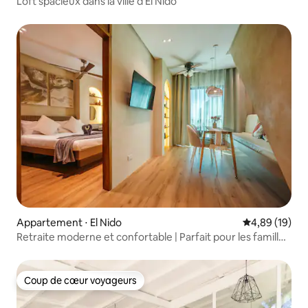
Loft spacieux dans la ville d'El Nido
Appartement ⋅ El Nido
Évaluation mo
4,89 (19)
Retraite moderne et confortable | Parfait pour les familles
et les amis
Coup de cœur voyageurs
Coup de cœur voyageurs