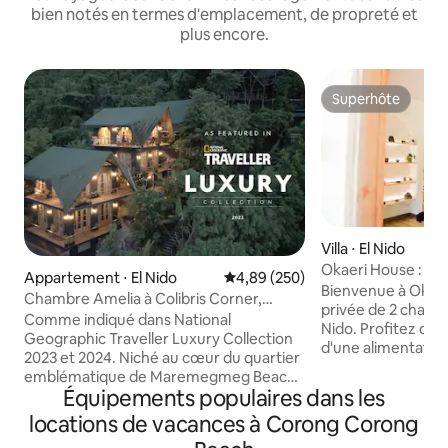
bien notés en termes d'emplacement, de propreté et
plus encore.
Superhôte
Superhôte
Villa ⋅ El Nido
Okaeri House : ma
Appartement ⋅ El Nido
Évaluation moyenne sur la base 
4,89 (250)
vue sur la falaise,
Bienvenue à Okaer
Chambre Amelia à Colibris Corner,
de la ville
privée de 2 chambre
Maremegmeg Beach
Comme indiqué dans National
Nido. Profitez du W
Geographic Traveller Luxury Collection
d'une alimentatio
2023 et 2024. Niché au cœur du quartier
toute la maison, 
emblématique de Maremegmeg Beach
climatisées et d'u
Équipements populaires dans les
à El Nido, vous trouverez un éventail
confortable avec d
d'expériences délicieuses : • Faites-vous
locations de vacances à Corong Corong
Détendez-vous sur
plaisir au Maremegmeg Beach Club ou
sur la falaise calca