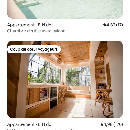
Appartement ⋅ El Nido
Évaluation mo
4,82 (17)
Chambre double avec balcon
Coup de cœur voyageurs
Coup de cœur voyageurs
Appartement ⋅ El Nido
Évaluation moy
4,98 (170)