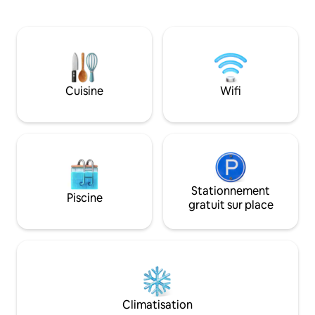
d'activités comme la pêche, le kayak et
d'activités comme 
la plongée avec tuba. Une équipe
la plongée avec t
dédiée, comprenant un concierge, un
dédiée, comprenan
service de ménage quotidien, un
service de ménage
gestionnaire immobilier et un gardien de
gestionnaire immob
terrain sur place, assure un séjour en
terrain sur place, 
douceur. Les voyageurs bénéficient
douceur. Les voya
Cuisine
Wifi
également d'un accès aux équipements
également d'un a
du complexe hôtelier partenaire et d'un
du complexe hôteli
service d'escorte de villa pour les
service d'escorte d
arrivées et les départs.
arrivées et les dép
Stationnement
Piscine
gratuit sur place
Climatisation