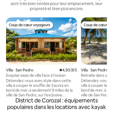
sont très bien notées pour leur emplacement, leur
propreté et bien plus encore.
Coup de cœur voyageurs
Coup de cœur vo
Coup de cœur voyageurs
Coup de cœur vo
Villa ⋅ San Pedro
Évaluation moyenne sur la base
4,93 (61)
Villa ⋅ San Pedro
Exquise oasis de villa face à l'océan
Retraite dans une v
mer avec concier
Détendez-vous avec style dans cette
Détendez-vous ave
villa à couper le souffle de 3 acres en
villa à couper le s
bord de mer, à seulement 9 miles de la
bord de mer, à seu
ville de San Pedro, sur l'exclusive
ville de San Pedro, 
District de Corozal : équipements
Millionaire 's Row. Profitez de vues
Millionaire 's Row.
dégagées, d'une plage privée, de
dégagées, d'une p
populaires dans les locations avec kayak
restaurants en plein air et d'une pléthore
restaurants en ple