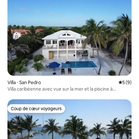
Villa ⋅ San Pedro
Évaluatio
5 (9)
Villa caribéenne avec vue sur la mer et la piscine à
Tres Banderas
Coup de cœur voyageurs
Coup de cœur voyageurs