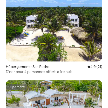
Hébergement ⋅ San Pedro
Évaluation m
4,9 (21)
Dîner pour 4 personnes offert la 1re nuit
Superhôte
Superhôte