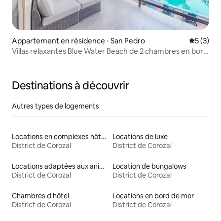
Appartement en résidence ⋅ San Pedro
Évaluatio
5 (3)
Villas relaxantes Blue Water Beach de 2 chambres en bord
de mer
Destinations à découvrir
Autres types de logements
Locations en complexes hôteliers
Locations de luxe
District de Corozal
District de Corozal
Locations adaptées aux animaux
Location de bungalows
District de Corozal
District de Corozal
Chambres d'hôtel
Locations en bord de mer
District de Corozal
District de Corozal