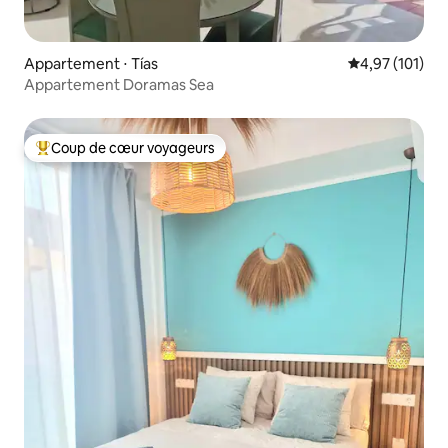
Appartement ⋅ Tías
Évaluation moy
4,97 (101)
Appartement Doramas Sea
Coup de cœur voyageurs
Coups de cœur voyageurs les plus appréciés