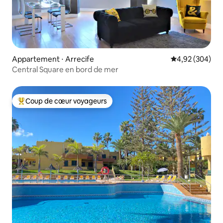
Appartement ⋅ Arrecife
Évaluation moy
4,92 (304)
Central Square en bord de mer
Coup de cœur voyageurs
Coups de cœur voyageurs les plus appréciés