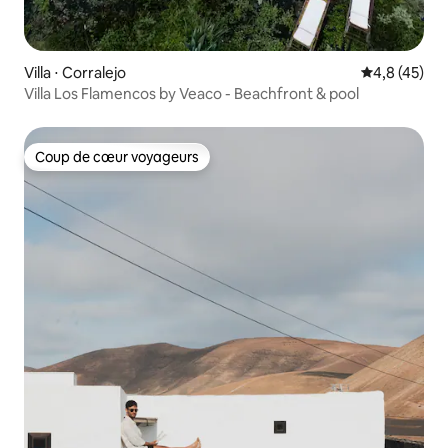
Villa ⋅ Corralejo
Évaluation m
4,8 (45)
Villa Los Flamencos by Veaco - Beachfront & pool
Coup de cœur voyageurs
Coup de cœur voyageurs