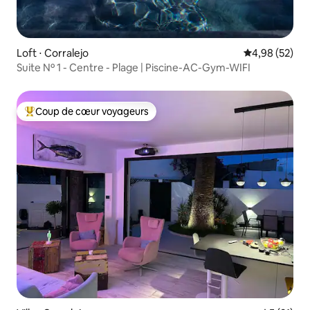
Loft ⋅ Corralejo
Évaluation mo
4,98 (52)
Suite Nº 1 - Centre - Plage | Piscine-AC-Gym-WIFI
Coup de cœur voyageurs
Coups de cœur voyageurs les plus appréciés