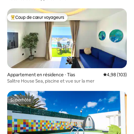
Coup de cœur voyageurs
Coups de cœur voyageurs les plus appréciés
Appartement en résidence ⋅ Tías
Évaluation moy
4,98 (103)
Salitre House Sea, piscine et vue sur la mer
Superhôte
Superhôte