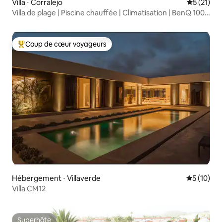
Villa ⋅ Corralejo
Évaluation
5 (21)
Villa de plage | Piscine chauffée | Climatisation | BenQ 100"
| barbecue au gaz
Coup de cœur voyageurs
Coups de cœur voyageurs les plus appréciés
Hébergement ⋅ Villaverde
Évaluation
5 (10)
Villa CM12
Superhôte