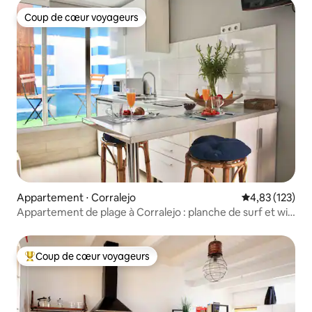
Coup de cœur voyageurs
Coup de cœur voyageurs
Appartement ⋅ Corralejo
Évaluation moy
4,83 (123)
Appartement de plage à Corralejo : planche de surf et wifi
gratuits
Coup de cœur voyageurs
Coups de cœur voyageurs les plus appréciés