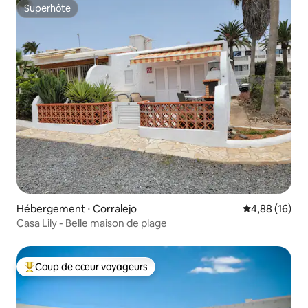
Superhôte
Superhôte
Hébergement ⋅ Corralejo
Évaluation mo
4,88 (16)
Casa Lily - Belle maison de plage
Coup de cœur voyageurs
Coups de cœur voyageurs les plus appréciés