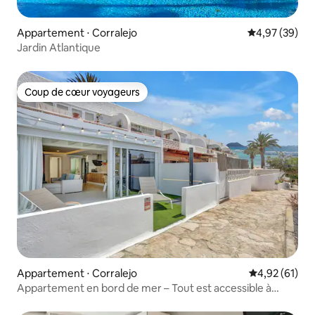
Appartement ⋅ Corralejo
Évaluation mo
4,97 (39)
Jardin Atlantique
Coup de cœur voyageurs
Coup de cœur voyageurs
Appartement ⋅ Corralejo
Évaluation mo
4,92 (61)
Appartement en bord de mer – Tout est accessible à
pied – Wi-Fi