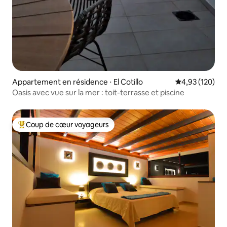
Appartement en résidence ⋅ El Cotillo
Évaluation moy
4,93 (120)
Oasis avec vue sur la mer : toit-terrasse et piscine
Coup de cœur voyageurs
Coups de cœur voyageurs les plus appréciés