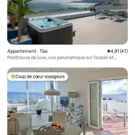
Appartement ⋅ Tías
Évaluation mo
4,91 (47)
Penthouse de luxe, vue panoramique sur l'océan et
jacuzzi
Coup de cœur voyageurs
Coups de cœur voyageurs les plus appréciés