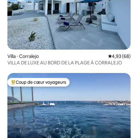
Villa ⋅ Corralejo
Évaluation mo
4,93 (68)
VILLA DE LUXE AU BORD DE LA PLAGE À CORRALEJO
Coup de cœur voyageurs
Coups de cœur voyageurs les plus appréciés