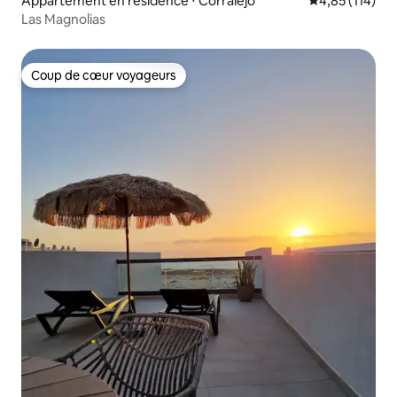
Appartement en résidence ⋅ Corralejo
Évaluation moy
4,85 (114)
Las Magnolias
Coup de cœur voyageurs
Coup de cœur voyageurs