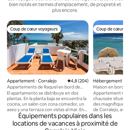
bien notés en termes d'emplacement, de propreté et
plus encore.
Coup de cœur voyageurs
Coup de cœur vo
Coup de cœur voyageurs
Coup de cœur vo
Appartement ⋅ Corralejo
Évaluation moyenne sur la base
4,8 (204)
Hébergement ⋅ Co
Appartements de Raquel en bord de
Maison en bord de
mer, Old Corralejo...
El apartamento se distribuye en dos
Appartement mod
plantas. En la planta baja se encuentra la
chaussée situé di
cocina, un salón con zona comedor, un
des magnifiques p
aseo y una terraza con vistas al mar. En
de Corralejo, ave
Équipements populaires dans les
una planta superior, el dormitorio, un
l’île de Lobos et L
cuarto de baño y una amplia terraza con
L’appartement di
locations de vacances à proximité de
vistas al mar. El dormitorio se encuentra
chambres doubles 