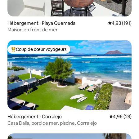
Hébergement ⋅ Playa Quemada
Évaluation moy
4,93 (191)
Maison en front de mer
Coup de cœur voyageurs
Coups de cœur voyageurs les plus appréciés
Hébergement ⋅ Corralejo
Évaluation mo
4,96 (23)
Casa Dalia, bord de mer, piscine, Corralejo