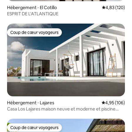
Hébergement ⋅ El Cotillo
Évaluation moy
4,83 (120)
ESPRIT DE L'ATLANTIQUE
Coup de cœur voyageurs
Coup de cœur voyageurs
Hébergement ⋅ Lajares
Évaluation moy
4,95 (106)
Casa Los Lajares maison neuve et moderne et piscine
chauffée
Coup de cœur voyageurs
Coup de cœur voyageurs