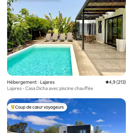
Hébergement ⋅ Lajares
Évaluation mo
4,9 (213)
Lajares - Casa Dicha avec piscine chauffée
Coup de cœur voyageurs
Coups de cœur voyageurs les plus appréciés