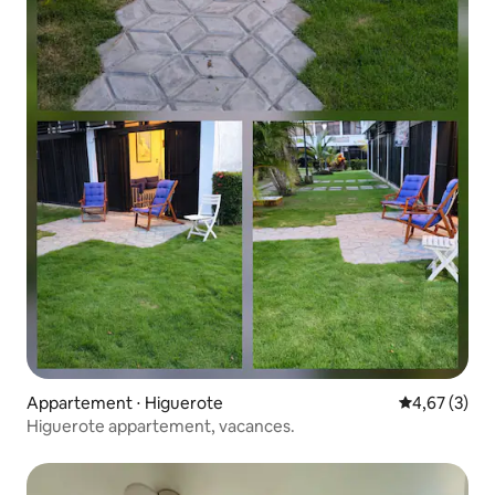
Appartement ⋅ Higuerote
Évaluation m
4,67 (3)
Higuerote appartement, vacances.