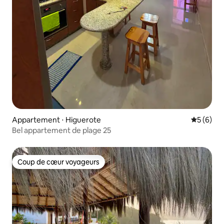
Appartement ⋅ Higuerote
Évaluatio
5 (6)
Bel appartement de plage 25
Coup de cœur voyageurs
Coup de cœur voyageurs