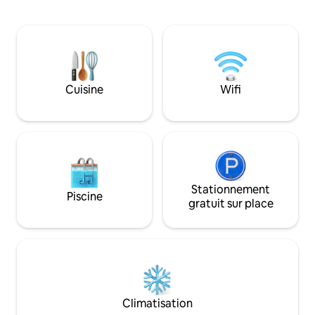
privilégiée sur les canaux navigables, -
détendez-vous sur 
Chambre principale avec salle de bain
voulez commencer
privée - Salle de bain supplémentaire -
un délicieux petit
Espace de vie agréable et polyvalent, qui
nous des question
peut servir de deuxième chambre (lit
supplémentaires !
superposé + canapé-lit) et grand
parfaite vous atten
dressing. - Cuisine entièrement équipée
Cuisine
Wifi
et coin petit-déjeuner pour 2 personnes.
Stationnement
Piscine
gratuit sur place
Climatisation