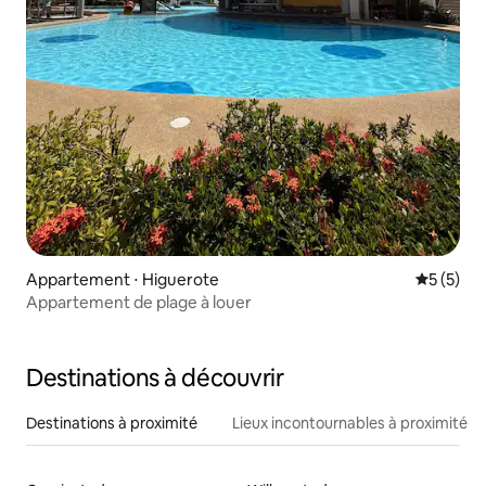
Appartement ⋅ Higuerote
Évaluatio
5 (5)
Appartement de plage à louer
Destinations à découvrir
Destinations à proximité
Lieux incontournables à proximité