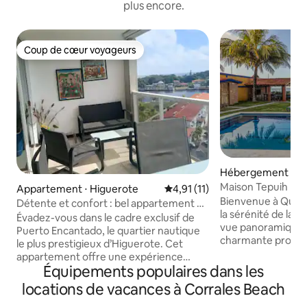
plus encore.
Coup de cœur voyageurs
Coup de cœur voyageurs
Hébergement ⋅ C
Maison Tepuih
Appartement ⋅ Higuerote
Évaluation moyenne sur la bas
4,91 (11)
Bienvenue à Quinta
Détente et confort : bel appartement à
la sérénité de la p
Puerto Encantado.
Évadez-vous dans le cadre exclusif de
vue panoramique 
Puerto Encantado, le quartier nautique
charmante proprié
le plus prestigieux d’Higuerote. Cet
possibilité d'amen
appartement offre une expérience
compagnie et de 
Équipements populaires dans les
unique de sérénité et de confort. -
inoubliables en fam
Grande terrasse avec salon et salle à
locations de vacances à Corrales Beach
piscine rafraîchiss
manger de 6 chaises et une vue
compétences sur la