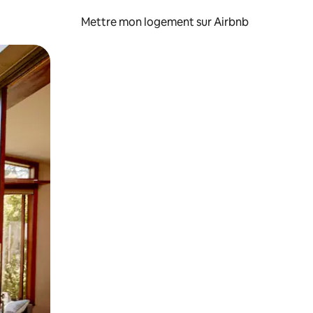
Mettre mon logement sur Airbnb
sant glisser.