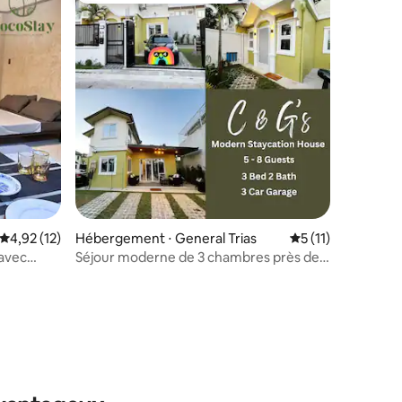
Évaluation moyenne sur la base de 12 commentaires : 4,92 sur 5
4,92 (12)
Hébergement ⋅ General Trias
Évaluation moyenn
5 (11)
 avec
Séjour moderne de 3 chambres près de
NAIA et MOA
taires : 4,88 sur 5