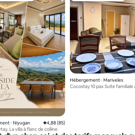
 la base de 118 commentaires : 4,97 sur 5
Hébergement ⋅ Mariveles
Cocostay 10 pax Suite familiale
climatisation, WiFi et parking
ent ⋅ Niyugan
Évaluation moyenne sur la base de 85 commen
4,88 (85)
tay. La villa à flanc de colline