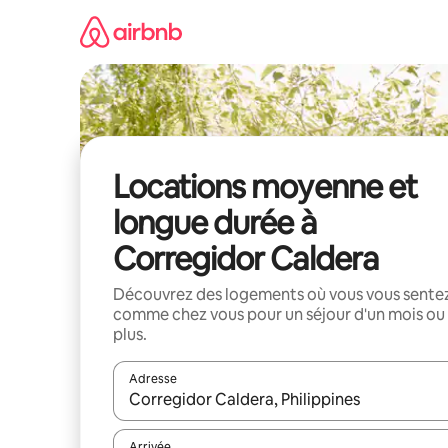
Aller
directement
au
contenu
Locations moyenne et
longue durée à
Corregidor Caldera
Découvrez des logements où vous vous sente
comme chez vous pour un séjour d'un mois ou
plus.
Adresse
Lorsque les résultats s'affichent, utilisez les flèc
Arrivée