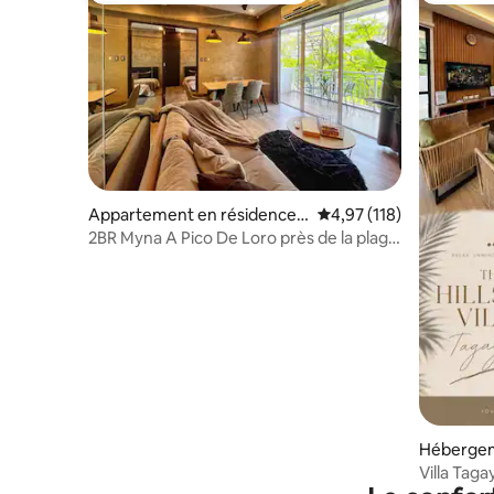
Appartement en résidence ⋅
Évaluation moyenne sur
4,97 (118)
Nasugbu
2BR Myna A Pico De Loro près de la plage
et de la piscine
Hébergem
Villa Tagay