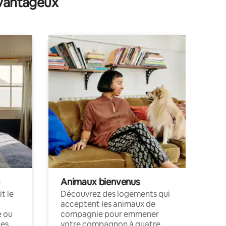
avantageux
Animaux bienvenus
t le
Découvrez des logements qui
acceptent les animaux de
e ou
compagnie pour emmener
ces
votre compagnon à quatre