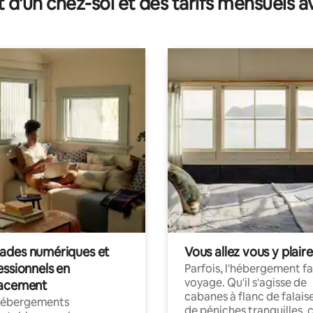
t d'un chez-soi et des tarifs mensuels 
des numériques et
Vous allez vous y plaire
essionnels en
Parfois, l'hébergement fai
voyage. Qu'il s'agisse de
acement
cabanes à flanc de falais
hébergements
de péniches tranquilles, 