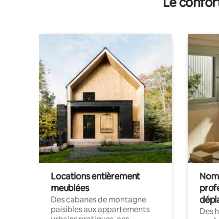
Le confor
Locations entièrement
Noma
meublées
prof
dépl
Des cabanes de montagne
paisibles aux appartements
Des 