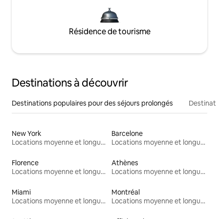
Résidence de tourisme
Destinations à découvrir
Destinations populaires pour des séjours prolongés
Destinati
New York
Barcelone
Locations moyenne et longue durée
Locations moyenne et longue durée
Florence
Athènes
Locations moyenne et longue durée
Locations moyenne et longue durée
Miami
Montréal
Locations moyenne et longue durée
Locations moyenne et longue durée