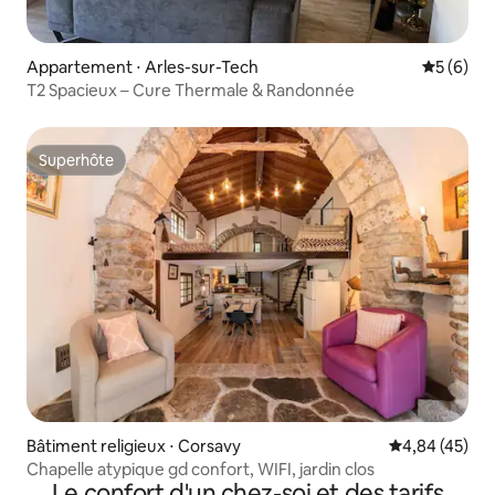
Appartement ⋅ Arles-sur-Tech
Évaluatio
5 (6)
T2 Spacieux – Cure Thermale & Randonnée
Superhôte
Superhôte
Bâtiment religieux ⋅ Corsavy
Évaluation mo
4,84 (45)
Chapelle atypique gd confort, WIFI, jardin clos
Le confort d'un chez-soi et des tarifs