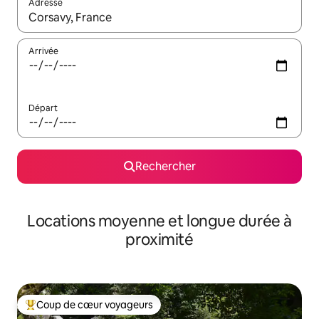
Adresse
Lorsque les résultats s'affichent, utilisez les flèches vers le hau
Arrivée
Départ
Rechercher
Locations moyenne et longue durée à
proximité
Coup de cœur voyageurs
Coups de cœur voyageurs les plus appréciés