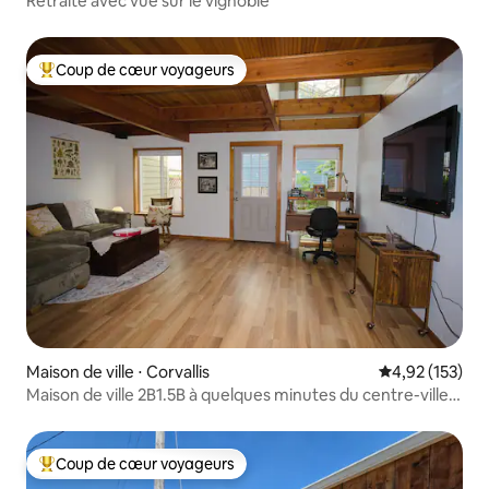
Retraite avec vue sur le vignoble
Coup de cœur voyageurs
Coups de cœur voyageurs les plus appréciés
Maison de ville ⋅ Corvallis
Évaluation moy
4,92 (153)
Maison de ville 2B1.5B à quelques minutes du centre-ville
et de l'hôpital
Coup de cœur voyageurs
Coups de cœur voyageurs les plus appréciés