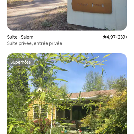
Suite ⋅ Salem
Évaluation moy
4,97 (239)
Suite privée, entrée privée
Superhôte
Superhôte