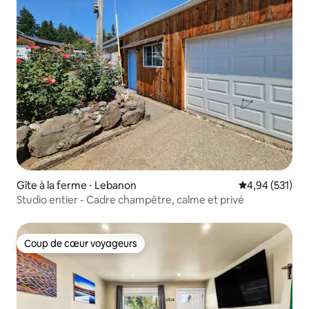
Gîte à la ferme ⋅ Lebanon
Évaluation moy
4,94 (531)
Studio entier - Cadre champêtre, calme et privé
Coup de cœur voyageurs
Coup de cœur voyageurs