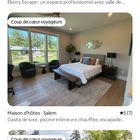
Ebony Escape : un espace professionnel avec salle de
sport
Coup de cœur voyageurs
Coup de cœur voyageurs
Maison d'hôtes ⋅ Salem
Évaluatio
5 (7)
Casita de luxe, piscine intérieure chauffée, escapade
paisible
Coup de cœur voyageurs