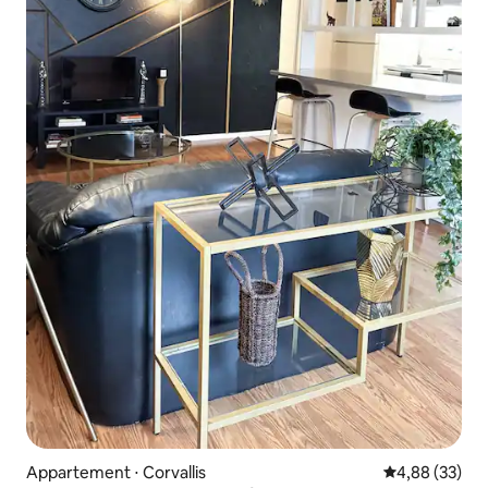
Appartement ⋅ Corvallis
Évaluation mo
4,88 (33)