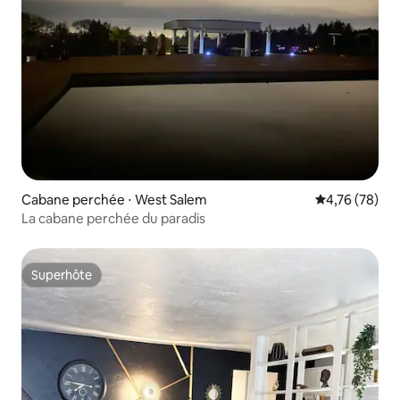
Cabane perchée ⋅ West Salem
Évaluation mo
4,76 (78)
La cabane perchée du paradis
Superhôte
Superhôte