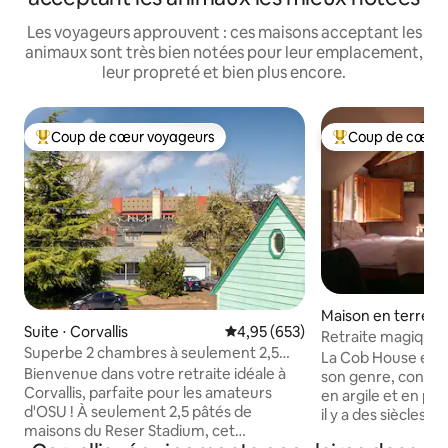
Les voyageurs approuvent : ces maisons acceptant les
animaux sont très bien notées pour leur emplacement,
leur propreté et bien plus encore.
Coup de cœur voyageurs
Coup de cœur 
Coups de cœur voyageurs les plus appréciés
Coups de cœur vo
Maison en terre ⋅
Suite ⋅ Corvallis
Évaluation moyenne sur la base 
4,95 (653)
ence
Retraite magique 
Superbe 2 chambres à seulement 2,5
torchis + jardin et 
La Cob House est 
pâtés de maisons de Reser/OSU
Bienvenue dans votre retraite idéale à
son genre, constru
Corvallis, parfaite pour les amateurs
en argile et en pai
d'OSU ! À seulement 2,5 pâtés de
il y a des siècles. 
maisons du Reser Stadium, cet
confortable offre 