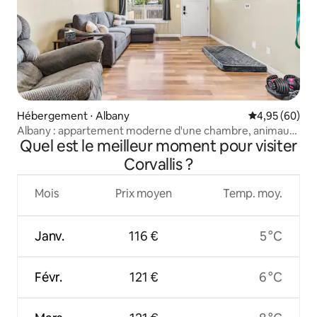
Hébergement ⋅ Albany
Évaluation mo
4,95 (60)
Albany : appartement moderne d'une chambre, animaux
Quel est le meilleur moment pour visiter
acceptés
Corvallis ?
Mois
Prix moyen
Temp. moy.
Janv.
116 €
5 °C
Févr.
121 €
6 °C