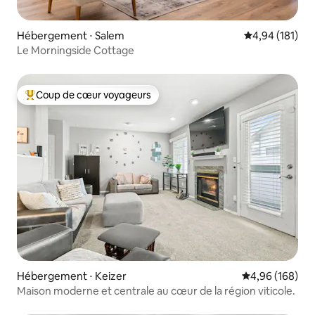
Hébergement ⋅ Salem
Évaluation moy
4,94 (181)
Le Morningside Cottage
Coup de cœur voyageurs
Coups de cœur voyageurs les plus appréciés
Hébergement ⋅ Keizer
Évaluation moy
4,96 (168)
Maison moderne et centrale au cœur de la région viticole.