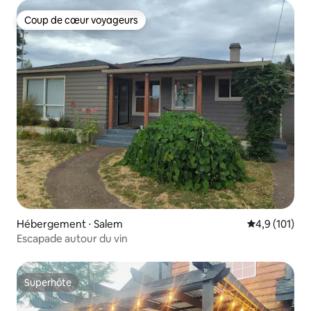
Coup de cœur voyageurs
Coup de cœur voyageurs
Hébergement ⋅ Salem
Évaluation mo
4,9 (101)
Escapade autour du vin
Superhôte
Superhôte