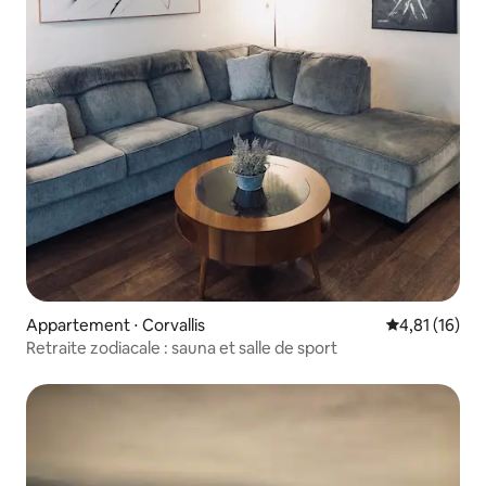
Appartement ⋅ Corvallis
Évaluation mo
4,81 (16)
Retraite zodiacale : sauna et salle de sport