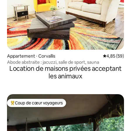
Appartement ⋅ Corvallis
Évaluation mo
4,85 (59)
Abode abstraite : jacuzzi, salle de sport, sauna
Location de maisons privées acceptant
les animaux
Coup de cœur voyageurs
Coups de cœur voyageurs les plus appréciés