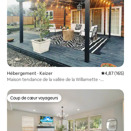
Hébergement ⋅ Keizer
Évaluation moy
4,87 (165)
Maison tendance de la vallée de la Willamette -
Emplacement idéal !
Coup de cœur voyageurs
Coup de cœur voyageurs