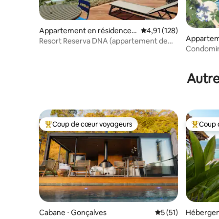
Appartement en résidence ⋅
Évaluation moyenne sur
4,91 (128)
Appartem
Praia Grande
Resort Reserva DNA (appartement de
Pontal
Condomin
haut standing)
Reis - RJ
Autre
Coup de cœur voyageurs
Coup 
Coups de cœur voyageurs les plus appréciés
Coups de
Cabane ⋅ Gonçalves
Évaluation moyenne
5 (51)
Hébergeme