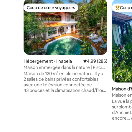
Coup de cœur voyageurs
Coup 
Coup de cœur voyageurs
Coups de
Hébergement ⋅ Ilhabela
Évaluation moyenne sur 
4,99 (285)
Maison immergée dans la nature | Piscine
| Toit de puits de lumière
Maison de 120 m² en pleine nature. Il y a
2 salles de bains privées confortables
avec une télévision connectée de
Maison d'
43 pouces et la climatisation chaud/froid.
Maison en
Charmant salon avec Smart TV
Promonto
La vue la 
65 pouces et climatisation. Cuisine
surplomban
complète avec réfrigérateur de 430 L et
d'Anchiet
Wi-Fi par fibre optique à 1 000 Mbit/s.
encore… A
Jardin privé avec coin barbecue et
forêt atla
piscine naturelle. À l'étage, chambre
incroyabl
avec salle de bain privative, lit King Size,