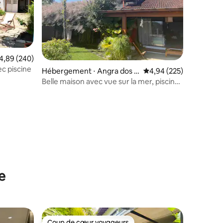
valuation moyenne sur la base de 240 commentaires : 4,89 sur 5
4,89 (240)
ec piscine
Hébergement ⋅ Angra dos R
Évaluation moyenne sur
4,94 (225)
eis
Belle maison avec vue sur la mer, piscine
et Wi-Fi
ntaires : 4,92 sur 5
e
Coup de cœur voyageurs