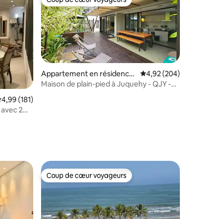
lus appréciés
Coup de cœur voyageurs
Appartement en résidence
Évaluation moyenne sur
4,92 (204)
⋅ Juqueí
Maison de plain-pied à Juquehy - QJY -
Quinta de Juquehy
valuation moyenne sur la base de 181 commentaires : 4,99 sur 5
4,99 (181)
 avec 2
ntaires : 4,87 sur 5
Coup de cœur voyageurs
Coup de cœur voyageurs