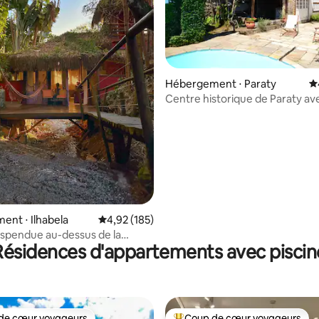
sur la base de 126 commentaires : 5 sur 5
Hébergement ⋅ Paraty
É
Centre historique de Paraty av
nt ⋅ Ilhabela
Évaluation moyenne sur la base de 185 comme
4,92 (185)
spendue au-dessus de la
Résidences d'appartements avec piscin
u paradis
de cœur voyageurs
Coup de cœur voyageurs