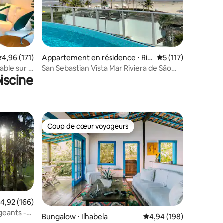
ntaires : 4,93 sur 5
valuation moyenne sur la base de 171 commentaires : 4,96 sur 5
4,96 (171)
Appartement en résidence ⋅ Rivi
Évaluation moyenne 
5 (117)
era de São Lourenço
able sur la
San Sebastian Vista Mar Riviera de São
iscine
Lourenço.
Coup de cœur voyageurs
Coup de cœur voyageurs
valuation moyenne sur la base de 166 commentaires : 4,92 sur 5
4,92 (166)
geants -
mmentaires : 5 sur 5
Bungalow ⋅ Ilhabela
Évaluation moyenne sur
4,94 (198)