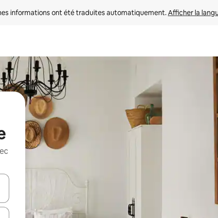
nes informations ont été traduites automatiquement. 
Afficher la lang
e
vec
hes vers le haut et vers le bas pour les parcourir ou en appuyant et en fai