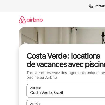
Aller
Certai
directement
au
contenu
Costa Verde : locations
de vacances avec piscin
Trouvez et réservez des logements uniques a
piscine sur Airbnb
Adresse
Lorsque les résultats s'affichent, utilisez les flèc
Arrivée