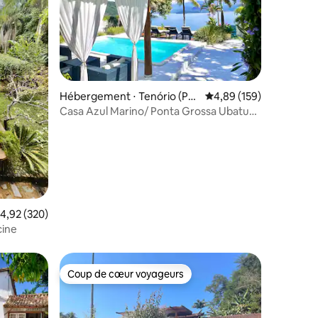
ntaires : 4,98 sur 5
Hébergement ⋅ Tenório (Pra
Évaluation moyenne sur
4,89 (159)
ia Vermelha)
Casa Azul Marino/ Ponta Grossa Ubatuba
- Maison d'hôtes
valuation moyenne sur la base de 320 commentaires : 4,92 sur 5
4,92 (320)
cine
Coup de cœur voyageurs
Coup de cœur voyageurs