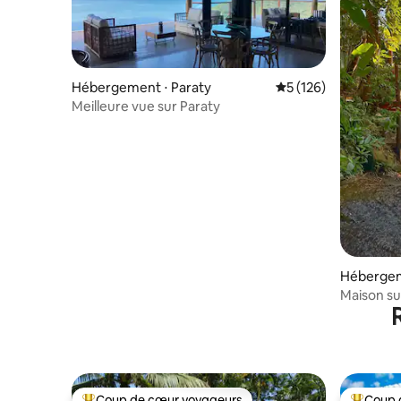
Hébergement ⋅ Paraty
Évaluation moyenne 
5 (126)
Meilleure vue sur Paraty
Hébergeme
Maison su
cascade a
Coup de cœur voyageurs
Coup 