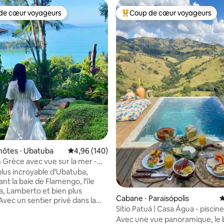
de cœur voyageurs
Coup de cœur voyageurs
 cœur voyageurs les plus appréciés
Coups de cœur voyageurs les p
la base de 285 commentaires : 4,99 sur 5
hôtes ⋅ Ubatuba
Évaluation moyenne sur la base de 140 commen
4,96 (140)
 Grèce avec vue sur la mer -
ry Site
plus incroyable d'Ubatuba,
t la baie de Flamengo, l'île
a, Lamberto et bien plus
Cabane ⋅ Paraisópolis
É
vec un sentier privé dans la
Sítio Patuá | Casa Água - piscin
ntique, 2 points de vue
Avec une vue panoramique, le 
es, de petites cascades aux