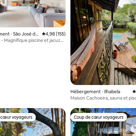
ent ⋅ São José do
Évaluation moyenne sur la base de 155 comme
4,98 (155)
- Magnifique piscine et jacuzzi
 la base de 103 commentaires : 4,95 sur 5
Hébergement ⋅ Ilhabela
É
Maison Cachoeira, sauna et pis
 cœur voyageurs
Coup de cœur voyageurs
 cœur voyageurs
Coup de cœur voyageurs