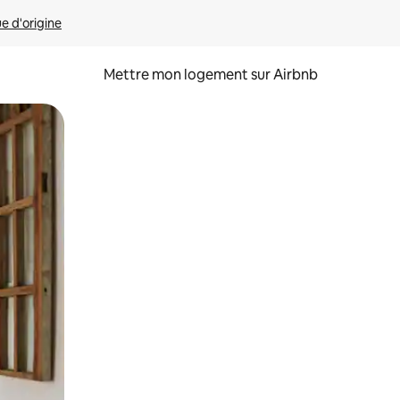
ue d'origine
Mettre mon logement sur Airbnb
sant glisser.