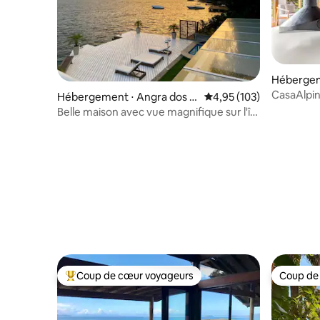
Hébergem
s Campos
CasaAlpin 
Hébergement ⋅ Angra dos R
Évaluation moyenne sur
4,95 (103)
chauffé
eis
Belle maison avec vue magnifique sur l'île
de Gipoía
Coup de cœur voyageurs
Coup de
Coups de cœur voyageurs les plus appréciés
Coup de