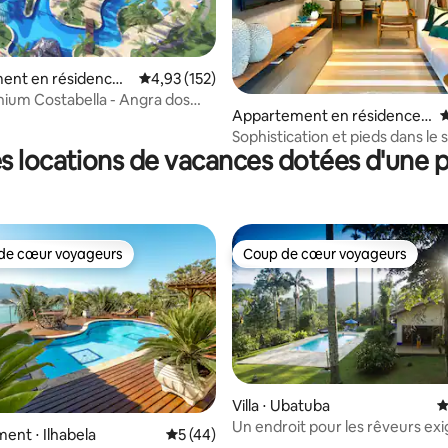
 la base de 128 commentaires : 4,91 sur 5
ent en résidence ⋅
Évaluation moyenne sur la base de 152 comme
4,93 (152)
ium Costabella - Angra dos
Appartement en résidence ⋅
É
Riviera de São Lourenço
Sophistication et pieds dans le s
s locations de vacances dotées d'une p
Riviera
de cœur voyageurs
Coup de cœur voyageurs
 cœur voyageurs les plus appréciés
Coup de cœur voyageurs
Villa ⋅ Ubatuba
É
Un endroit pour les rêveurs exi
 sur la base de 51 commentaires : 5 sur 5
nt ⋅ Ilhabela
Évaluation moyenne sur la base de 44 co
5 (44)
Fazenda Ressaca