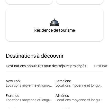
Résidence de tourisme
Destinations à découvrir
Destinations populaires pour des séjours prolongés
Destinati
New York
Barcelone
Locations moyenne et longue durée
Locations moyenne et longue durée
Florence
Athènes
Locations moyenne et longue durée
Locations moyenne et longue durée