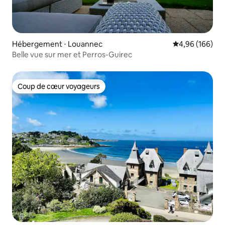
Hébergement ⋅ Louannec
Évaluation moy
4,96 (166)
Belle vue sur mer et Perros-Guirec
Coup de cœur voyageurs
Coup de cœur voyageurs