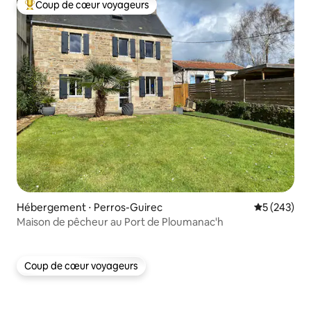
Coup de cœur voyageurs
Coups de cœur voyageurs les plus appréciés
Hébergement ⋅ Perros-Guirec
Évaluation 
5 (243)
Maison de pêcheur au Port de Ploumanac'h
Coup de cœur voyageurs
Coup de cœur voyageurs