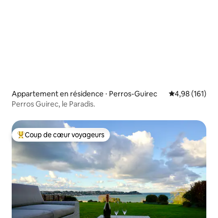
Appartement en résidence ⋅ Perros-Guirec
Évaluation moy
4,98 (161)
Perros Guirec, le Paradis.
Coup de cœur voyageurs
Coups de cœur voyageurs les plus appréciés