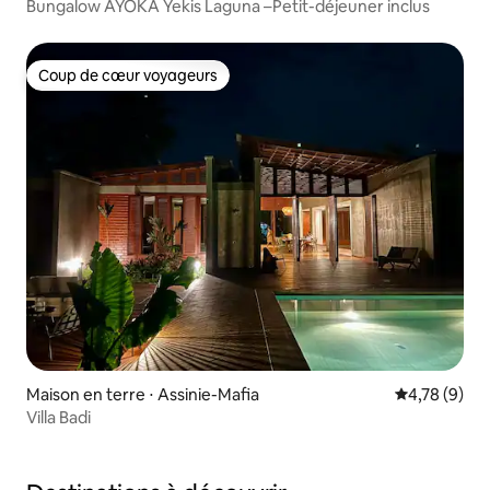
Bungalow AYOKA Yekis Laguna –Petit-déjeuner inclus
Coup de cœur voyageurs
Coup de cœur voyageurs
Maison en terre ⋅ Assinie-Mafia
Évaluation m
4,78 (9)
Villa Badi