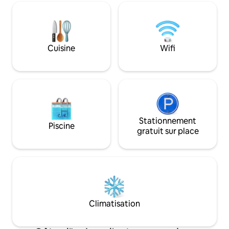
venez l expérimenter et passez un
séjour magique , 
de son jardin luxur
oiseaux , et de sa B
Cuisine
Wifi
Stationnement
Piscine
gratuit sur place
Climatisation