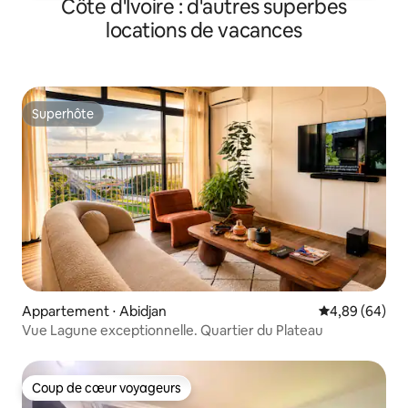
Côte d'Ivoire : d'autres superbes
locations de vacances
Superhôte
Superhôte
Appartement ⋅ Abidjan
Évaluation mo
4,89 (64)
Vue Lagune exceptionnelle. Quartier du Plateau
Coup de cœur voyageurs
Coup de cœur voyageurs