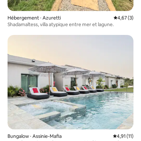
Hébergement ⋅ Azuretti
Évaluation m
4,67 (3)
Shadamaltess, villa atypique entre mer et lagune.
Bungalow ⋅ Assinie-Mafia
Évaluation m
4,91 (11)