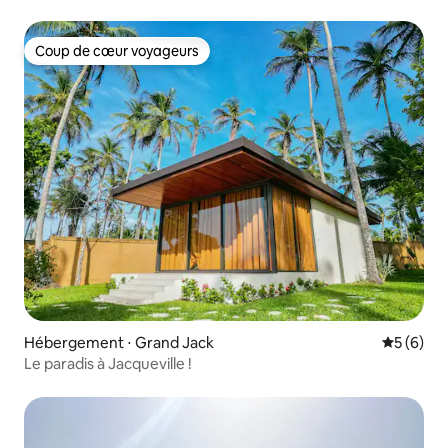
Coup de cœur voyageurs
Coup de cœur voyageurs
Hébergement ⋅ Grand Jack
Évaluatio
5 (6)
Le paradis à Jacqueville !