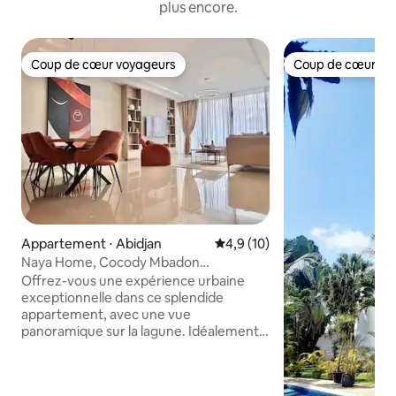
plus encore.
Coup de cœur voyageurs
Coup de cœur vo
Coup de cœur voyageurs
Coup de cœur vo
Appartement ⋅ Abidjan
Évaluation moyenne sur la bas
4,9 (10)
Naya Home, Cocody Mbadon
Amb.2chine, avec piscine
Offrez-vous une expérience urbaine
exceptionnelle dans ce splendide
appartement, avec une vue
panoramique sur la lagune. Idéalement
situé au cœur de la Riviera M’Badon-
quartier chic et hautement sécurisé
d’Abidjan-cet appartement allie confort,