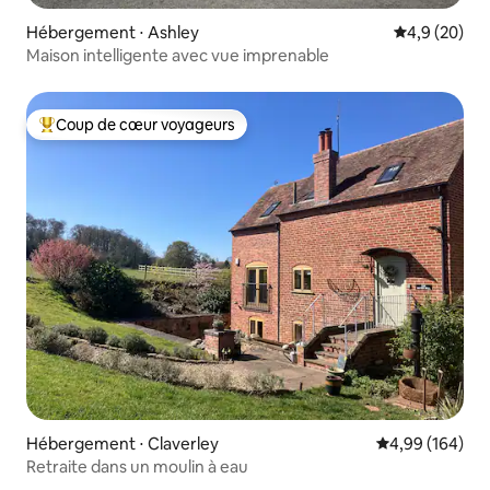
Hébergement ⋅ Ashley
Évaluation m
4,9 (20)
Maison intelligente avec vue imprenable
Coup de cœur voyageurs
Coups de cœur voyageurs les plus appréciés
Hébergement ⋅ Claverley
Évaluation moy
4,99 (164)
Retraite dans un moulin à eau