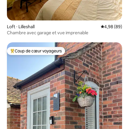
Loft ⋅ Lilleshall
Évaluation mo
4,98 (89)
Chambre avec garage et vue imprenable
Coup de cœur voyageurs
Coups de cœur voyageurs les plus appréciés