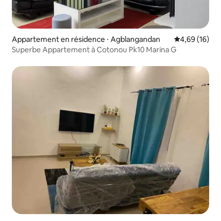
Appartement en résidence ⋅ Agblangandan
Évaluation mo
4,69 (16)
Superbe Appartement à Cotonou Pk10 Marina G