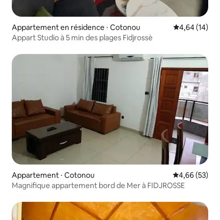
Appartement en résidence ⋅ Cotonou
Évaluation mo
4,64 (14)
Appart Studio à 5 min des plages Fidjrossè
Appartement ⋅ Cotonou
Évaluation mo
4,66 (53)
Magnifique appartement bord de Mer à FIDJROSSE