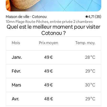
Maison de ville ⋅ Cotonou
Évaluation mo
4,71 (35)
10mn Plage Route Pêches, entrée privée 2 chambres
Quel est le meilleur moment pour visiter
Cotonou ?
Mois
Prix moyen
Temp. moy.
Janv.
49 €
28 °C
Févr.
49 €
29 °C
Mars
49 €
30 °C
Avr.
48 €
29 °C