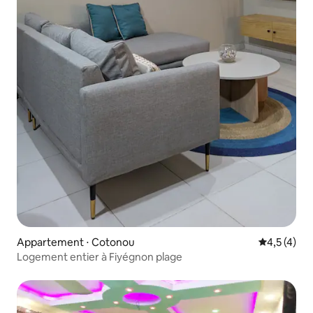
Appartement ⋅ Cotonou
Évaluation 
4,5 (4)
Logement entier à Fiyégnon plage