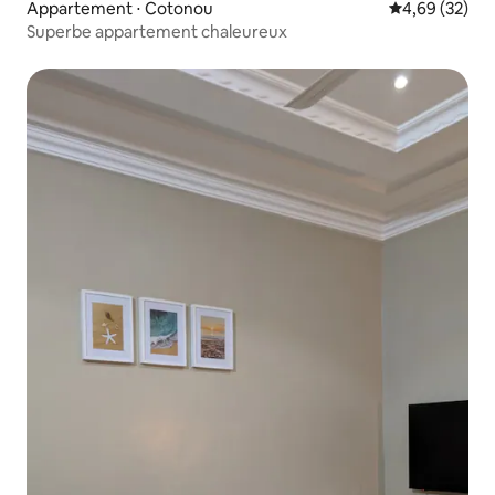
Appartement ⋅ Cotonou
Évaluation mo
4,69 (32)
Superbe appartement chaleureux