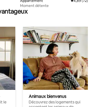
Appartement
Évaluation moyenne su
4,89 (72)
Moment détente
avantageux
Animaux bienvenus
t le
Découvrez des logements qui
acceptent les animaux de