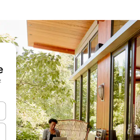
e
z
hes vers le haut et vers le bas pour les parcourir ou en appuyant et en fai