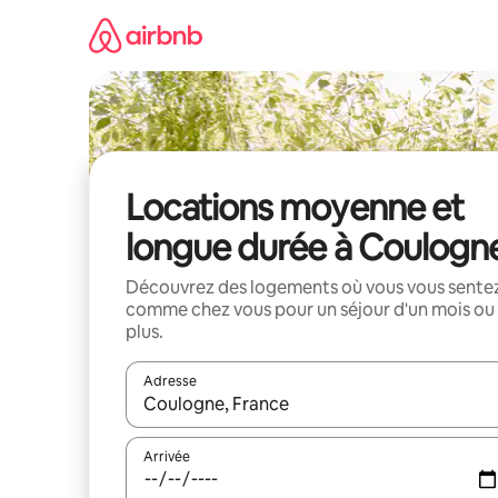
Aller
directement
au
contenu
Locations moyenne et
longue durée à Coulogn
Découvrez des logements où vous vous sente
comme chez vous pour un séjour d'un mois ou
plus.
Adresse
Lorsque les résultats s'affichent, utilisez les flèc
Arrivée