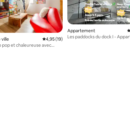
Appartement
É
Les paddocks du dock I - Appar
ville
Évaluation moyenne sur la base de 19 comme
4,95 (19)
confort
o pop et chaleureuse avec
auna
la base de 207 commentaires : 4,84 sur 5