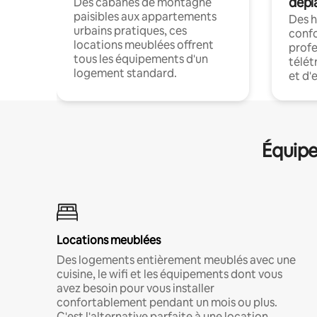
dépl
Des cabanes de montagne
paisibles aux appartements
Des 
urbains pratiques, ces
confo
locations meublées offrent
profe
tous les équipements d'un
télét
logement standard.
et d'
Équipe
Locations meublées
Des logements entièrement meublés avec une
cuisine, le wifi et les équipements dont vous
avez besoin pour vous installer
confortablement pendant un mois ou plus.
C'est l'alternative parfaite à une location