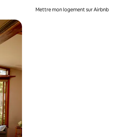
Mettre mon logement sur Airbnb
sant glisser.