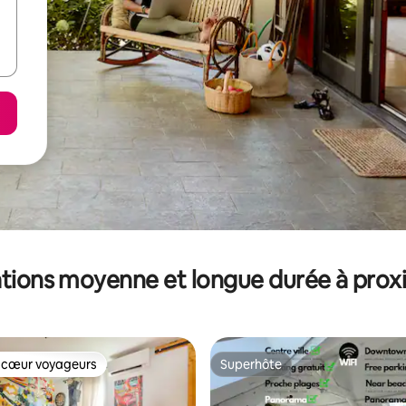
tions moyenne et longue durée à prox
 cœur voyageurs
Superhôte
 cœur voyageurs
Superhôte