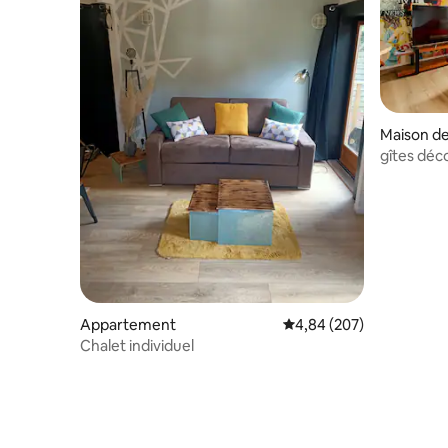
Maison de 
gîtes déc
jacuzzi/s
Appartement
Évaluation moyenne sur 
4,84 (207)
Chalet individuel