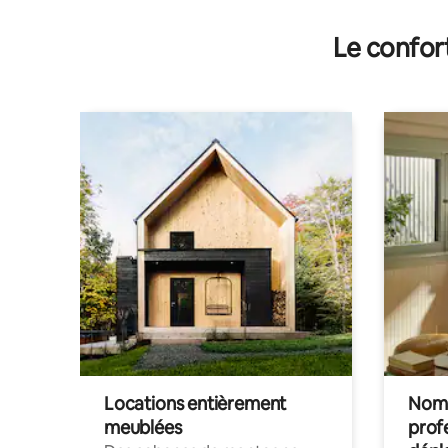
Le confor
Locations entièrement
Noma
meublées
prof