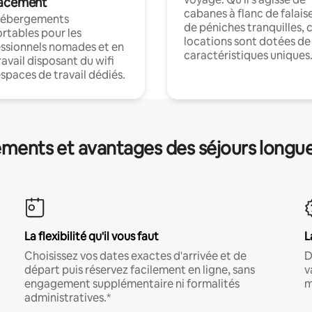
acement
cabanes à flanc de falais
hébergements
de péniches tranquilles, 
rtables pour les
locations sont dotées de
ssionnels nomades et en
caractéristiques uniques
ravail disposant du wifi
espaces de travail dédiés.
ments et avantages des séjours longu
La flexibilité qu'il vous faut
L
Choisissez vos dates exactes d'arrivée et de
D
départ puis réservez facilement en ligne, sans
v
engagement supplémentaire ni formalités
m
administratives.*