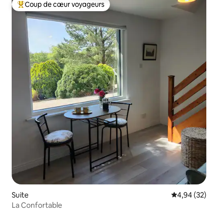
Coup de cœur voyageurs
Coups de cœur voyageurs les plus appréciés
Suite
Évaluation mo
4,94 (32)
La Confortable