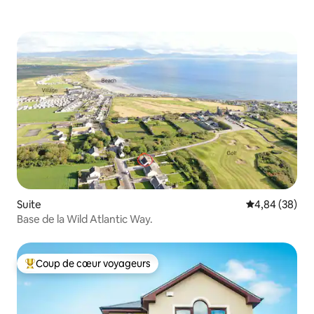
Suite
Évaluation mo
4,84 (38)
Base de la Wild Atlantic Way.
Coup de cœur voyageurs
Coups de cœur voyageurs les plus appréciés