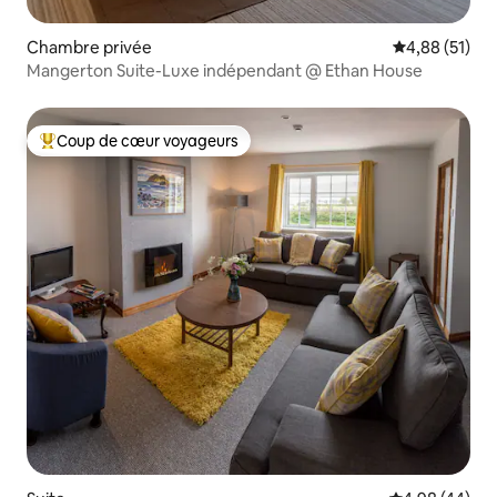
Chambre privée
Évaluation mo
4,88 (51)
Mangerton Suite-Luxe indépendant @ Ethan House
Coup de cœur voyageurs
Coups de cœur voyageurs les plus appréciés