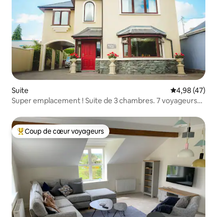
Suite
Évaluation mo
4,98 (47)
Super emplacement ! Suite de 3 chambres. 7 voyageurs
au maximum.
Coup de cœur voyageurs
Coups de cœur voyageurs les plus appréciés