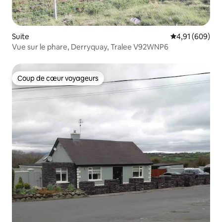
Suite
Évaluation moy
4,91 (609)
Vue sur le phare, Derryquay, Tralee V92WNP6
Coup de cœur voyageurs
Coup de cœur voyageurs