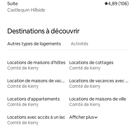
Suite
Évaluation moy
4,89 (106)
Castlequin Hillside
Destinations à découvrir
Autres types de logements
Activités
Locations de maisons d'hôtes
Locations de cottages
Comté de Kerry
Comté de Kerry
Location de maisons de vacances
Locations de vacances avec piscine
Comté de Kerry
Comté de Kerry
Locations d'appartements
Locations de maisons de ville
Comté de Kerry
Comté de Kerry
Locations avec accès à un lac
Afficher plus
Comté de Kerry