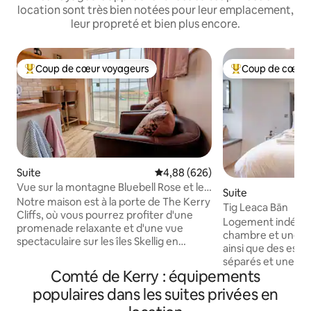
location sont très bien notées pour leur emplacement,
leur propreté et bien plus encore.
Coup de cœur voyageurs
Coup de cœur 
Coups de cœur voyageurs les plus appréciés
Coups de cœur vo
Suite
Évaluation moyenne sur la base 
4,88 (626)
Vue sur la montagne Bluebell Rose et les
Suite
falaises de Kerry
Notre maison est à la porte de The Kerry
Tig Leaca Bān
Cliffs, où vous pourrez profiter d'une
Logement indépe
promenade relaxante et d'une vue
chambre et une sal
spectaculaire sur les îles Skellig en
ainsi que des espa
utilisant le Free Pass que vous recevez
séparés et une cu
en séjournant à Skellig View.
Comté de Kerry : équipements
équipée. Profitez
L'appartement Skribunal View Bluebell
rapide dans tout l
populaires dans les suites privées en
Rose est un appartement privé,
salon privé et isol
comprenant une cuisine, un coin repas