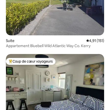
Suite
Évaluation mo
4,91 (151)
Appartement Bluebell Wild Atlantic Way Co. Kerry
Coup de cœur voyageurs
Coups de cœur voyageurs les plus appréciés