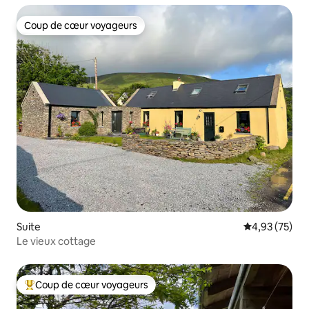
Coup de cœur voyageurs
Coup de cœur voyageurs
Suite
Évaluation mo
4,93 (75)
Le vieux cottage
Coup de cœur voyageurs
Coups de cœur voyageurs les plus appréciés