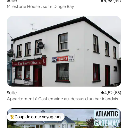
Suite
Évaluation mo
4,98 (44)
Milestone House : suite Dingle Bay
Suite
Évaluation mo
4,52 (65)
Appartement à Castlemaine au-dessus d'un bar irlandais
traditionnel
Coup de cœur voyageurs
Coups de cœur voyageurs les plus appréciés