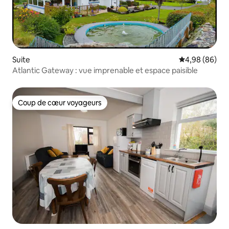
Suite
Évaluation mo
4,98 (86)
Atlantic Gateway : vue imprenable et espace paisible
Coup de cœur voyageurs
Coup de cœur voyageurs