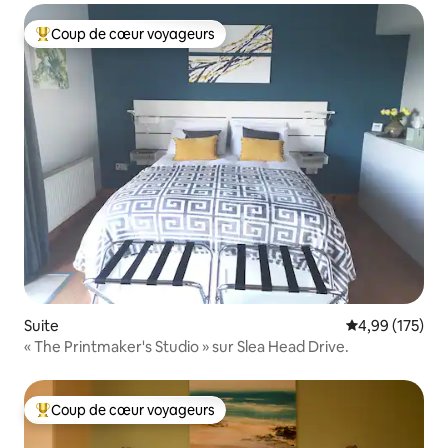
Coup de cœur voyageurs
Coups de cœur voyageurs les plus appréciés
Suite
Évaluation moy
4,99 (175)
« The Printmaker's Studio » sur Slea Head Drive.
Coup de cœur voyageurs
Coups de cœur voyageurs les plus appréciés