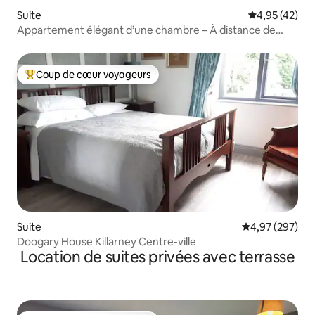
Suite
Évaluation mo
4,95 (42)
Appartement élégant d’une chambre – À distance de
marche de la ville de Kenmare
Coup de cœur voyageurs
Coups de cœur voyageurs les plus appréciés
Suite
Évaluation moy
4,97 (297)
Doogary House Killarney Centre-ville
Location de suites privées avec terrasse