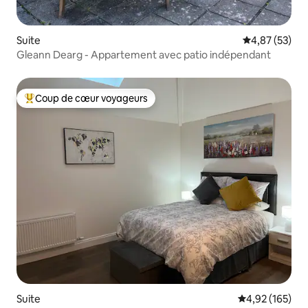
Suite
Évaluation mo
4,87 (53)
Gleann Dearg - Appartement avec patio indépendant
Coup de cœur voyageurs
Coups de cœur voyageurs les plus appréciés
Suite
Évaluation moy
4,92 (165)