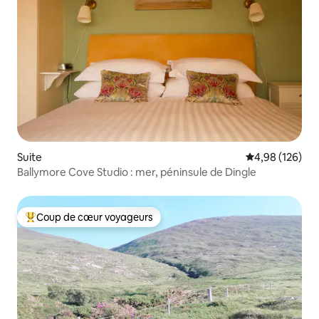
Suite
Évaluation moy
4,98 (126)
Ballymore Cove Studio : mer, péninsule de Dingle
Coup de cœur voyageurs
Coups de cœur voyageurs les plus appréciés