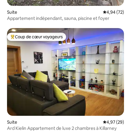
Suite
Évaluation mo
4,94 (72)
Appartement indépendant, sauna, piscine et foyer
Coup de cœur voyageurs
Coups de cœur voyageurs les plus appréciés
Suite
Évaluation mo
4,97 (29)
Ard Kielin Appartement de luxe 2 chambres à Killarney