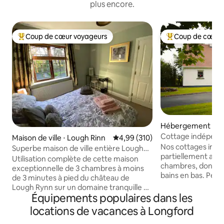
plus encore.
Coup de cœur voyageurs
Coup de cœur 
Coups de cœur voyageurs les plus appréciés
Coups de cœur vo
Hébergement ⋅ Al
Cottage indépend
Maison de ville ⋅ Lough Rinn
Évaluation moyenne sur la base 
4,99 (310)
Blue Sky
Nos cottages indé
Superbe maison de ville entière Lough
partiellement acce
Rynn Castle Estate
Utilisation complète de cette maison
chambres, dont un
exceptionnelle de 3 chambres à moins
bains en bas. Peut 
de 3 minutes à pied du château de
7 personnes, plus 
Lough Rynn sur un domaine tranquille de
en option. Entou
Équipements populaires dans les
300 acres. La maison est entièrement
sereine et de la na
équipée et comprend une cuisine
locations de vacances à Longford
l'emplacement idé
moderne, 2 chambres doubles et une
en famille et entre