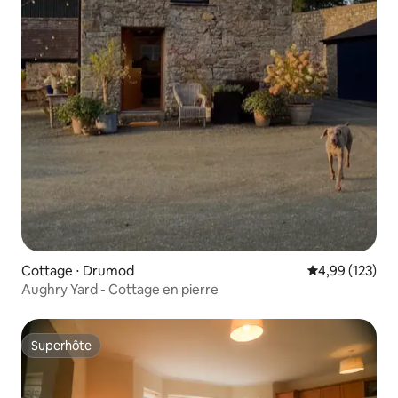
Cottage ⋅ Drumod
Évaluation moy
4,99 (123)
Aughry Yard - Cottage en pierre
Superhôte
Superhôte