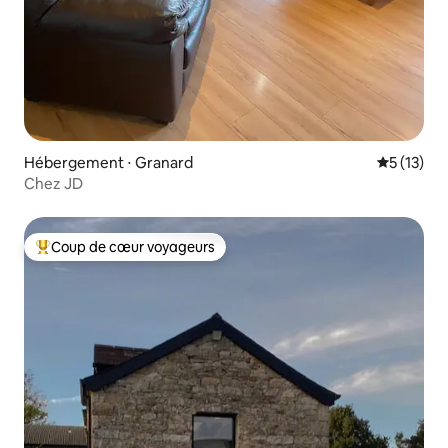
Hébergement ⋅ Granard
Évaluation
5 (13)
Chez JD
Coup de cœur voyageurs
Coups de cœur voyageurs les plus appréciés