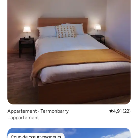
Appartement ⋅ Termonbarry
Évaluation mo
4,91 (22)
L'appartement
Coup de cœur voyageurs