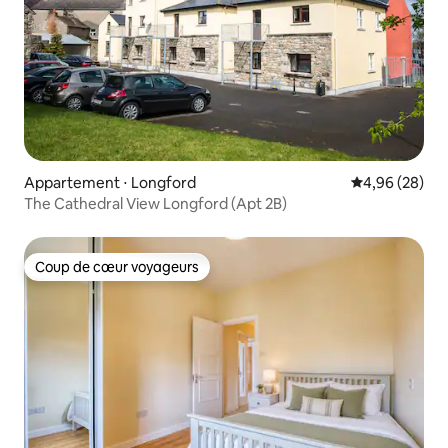
Appartement ⋅ Longford
Évaluation mo
4,96 (28)
The Cathedral View Longford (Apt 2B)
Coup de cœur voyageurs
Coup de cœur voyageurs