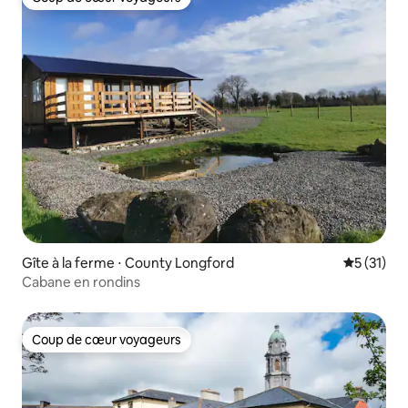
Coup de cœur voyageurs
Gîte à la ferme ⋅ County Longford
Évaluation
5 (31)
Cabane en rondins
Coup de cœur voyageurs
Coup de cœur voyageurs