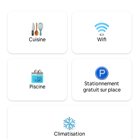
simple, une salle de bain familiale, une
entièrement équip
salle de bain attenante à la suite
compris la cuisine,
parentale et des toilettes en bas. Haut
cuisine et de blan
débit par fibre optique, télévision
salon avec plafond
connectée et tout le confort moderne
petit déjeuner ave
attendu. La ville de Mohill est à 3,5 km et
linge de lit et les 
offre tous les services locaux. La ville de
Cuisine
Wifi
Séjour de 2 nuits
Sligo est à une heure de route, Carrick-
on-Shannon est à 20 km, l'aéroport de
Knock est à 78 km et l'aéroport de
Dublin est à 136 km.
Stationnement
Piscine
gratuit sur place
Climatisation