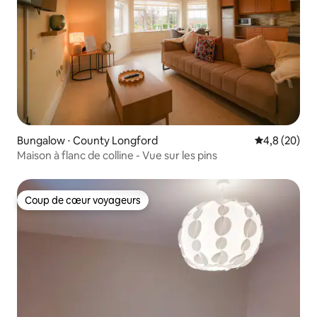
Bungalow ⋅ County Longford
Évaluation m
4,8 (20)
Maison à flanc de colline - Vue sur les pins
Coup de cœur voyageurs
Coup de cœur voyageurs