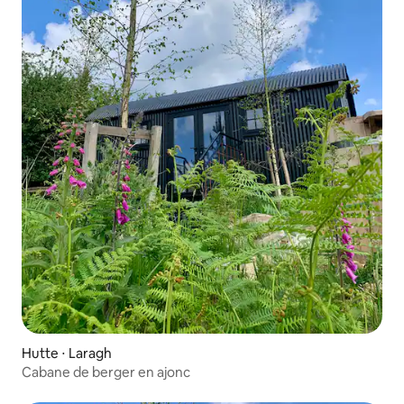
Hutte ⋅ Laragh
Cabane de berger en ajonc