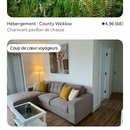
Hébergement ⋅ County Wicklow
Évaluation mo
4,96 (68)
Charmant pavillon de chasse
Coup de cœur voyageurs
Coup de cœur voyageurs