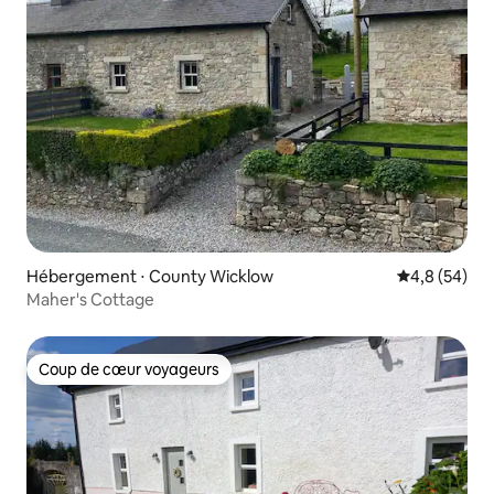
Hébergement ⋅ County Wicklow
Évaluation m
4,8 (54)
Maher's Cottage
Coup de cœur voyageurs
Coup de cœur voyageurs