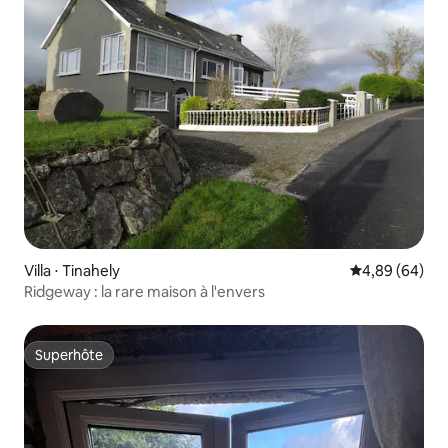
Villa ⋅ Tinahely
Évaluation mo
4,89 (64)
Ridgeway : la rare maison à l'envers
Superhôte
Superhôte