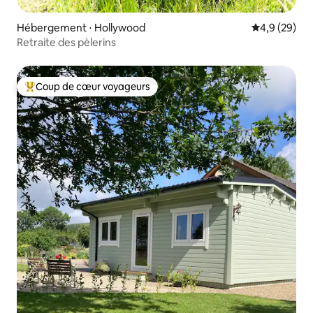
Hébergement ⋅ Hollywood
Évaluation m
4,9 (29)
Retraite des pèlerins
Coup de cœur voyageurs
Coups de cœur voyageurs les plus appréciés