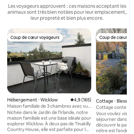
Les voyageurs approuvent : ces maisons acceptant les
animaux sont très bien notées pour leur emplacement,
leur propreté et bien plus encore.
Coup de cœur voyageurs
Coup de cœur vo
Coup de cœur voyageurs
Coup de cœur vo
Hébergement ⋅ Wicklow
Évaluation moyenne sur la base
4,9 (165)
Cottage ⋅ Blessin
Maison familiale de 3 chambres avec vue
Cottage contempo
sur la mer et la montagne
Nichée dans le Jardin de l'Irlande, notre
montagnes de Wi
Vous voulez visite
maison familiale est une base idéale pour
séjourner dans la v
explorer Wicklow. À deux pas de Tinakilly
découvrir le pays de
Country House, elle est parfaite pour les
nôtre est l'endroit rêvé