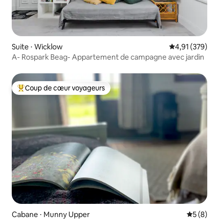
Suite ⋅ Wicklow
Évaluation moy
4,91 (379)
A- Rospark Beag- Appartement de campagne avec jardin
Coup de cœur voyageurs
Coups de cœur voyageurs les plus appréciés
Cabane ⋅ Munny Upper
Évaluatio
5 (8)