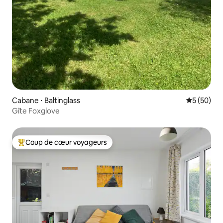
Cabane ⋅ Baltinglass
Évaluation
5 (50)
Gîte Foxglove
Coup de cœur voyageurs
Coups de cœur voyageurs les plus appréciés