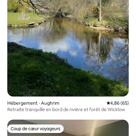
Hébergement ⋅ Aughrim
Évaluation mo
4,86 (65)
Retraite tranquille en bord de rivière et forêt de Wicklow
Coup de cœur voyageurs
Coup de cœur voyageurs