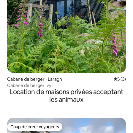
Cabane de berger ⋅ Laragh
Évaluatio
5 (3)
Cabane de berger Ivy
Location de maisons privées acceptant
les animaux
Coup de cœur voyageurs
Coup de cœur voyageurs