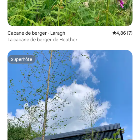
Cabane de berger ⋅ Laragh
Évaluation m
4,86 (7)
La cabane de berger de Heather
Superhôte
Superhôte