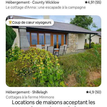
Hébergement ⋅ County Wicklow
Évaluation mo
4,91 (55)
Le cottage d'Anna : une escapade à la campagne
Coup de cœur voyageurs
Coups de cœur voyageurs les plus appréciés
Hébergement ⋅ Shillelagh
Évaluation m
4,9 (50)
Cottages à la ferme Minmore
Locations de maisons acceptant les