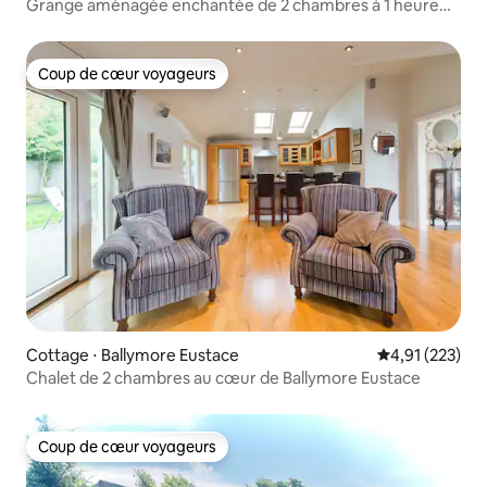
Grange aménagée enchantée de 2 chambres à 1 heure
de Dublin
Coup de cœur voyageurs
Coup de cœur voyageurs
Cottage ⋅ Ballymore Eustace
Évaluation moy
4,91 (223)
Chalet de 2 chambres au cœur de Ballymore Eustace
Coup de cœur voyageurs
Coup de cœur voyageurs