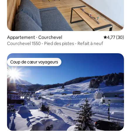
Appartement ⋅ Courchevel
Évaluation mo
4,77 (30)
Courchevel 1550 - Pied des pistes - Refait à neuf
Coup de cœur voyageurs
Coup de cœur voyageurs