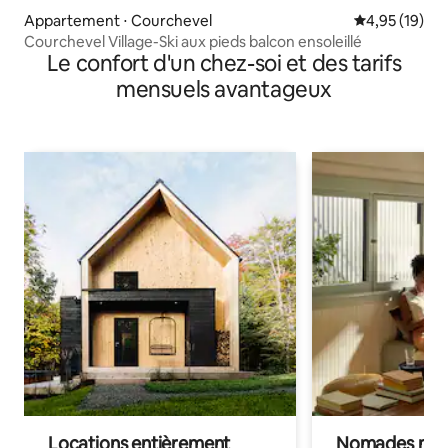
Appartement ⋅ Courchevel
Évaluation mo
4,95 (19)
Courchevel Village-Ski aux pieds balcon ensoleillé
Le confort d'un chez-soi et des tarifs
mensuels avantageux
Locations entièrement
Nomades num