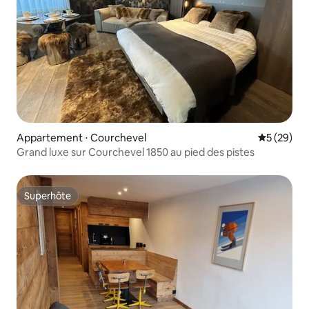
Appartement ⋅ Courchevel
Évaluation
5 (29)
Grand luxe sur Courchevel 1850 au pied des pistes
Superhôte
Superhôte