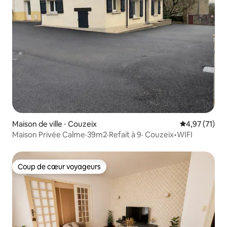
Maison de ville ⋅ Couzeix
Évaluation mo
4,97 (71)
Maison Privée Calme·39m2·Refait à 9· Couzeix•WIFI
Coup de cœur voyageurs
Coup de cœur voyageurs