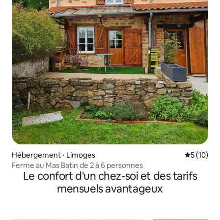
Hébergement ⋅ Limoges
Évaluation
5 (10)
Ferme au Mas Batin de 2 à 6 personnes
Le confort d'un chez-soi et des tarifs
mensuels avantageux