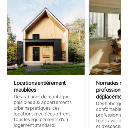
Locations entièrement
Nomades num
meublées
professionnel
déplacement
Des cabanes de montagne
paisibles aux appartements
Des hébergem
urbains pratiques, ces
confortables p
locations meublées offrent
professionnels
tous les équipements d'un
télétravail dis
logement standard.
et d'espaces de