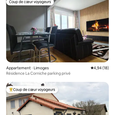
Coup de cœur voyageurs
Coup de cœur voyageurs
Appartement ⋅ Limoges
Évaluation mo
4,94 (18)
Résidence La Corniche parking privé
Coup de cœur voyageurs
Coups de cœur voyageurs les plus appréciés