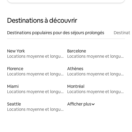
Destinations à découvrir
Destinations populaires pour des séjours prolongés
Destinati
New York
Barcelone
Locations moyenne et longue durée
Locations moyenne et longue durée
Florence
Athènes
Locations moyenne et longue durée
Locations moyenne et longue durée
Miami
Montréal
Locations moyenne et longue durée
Locations moyenne et longue durée
Seattle
Afficher plus
Locations moyenne et longue durée