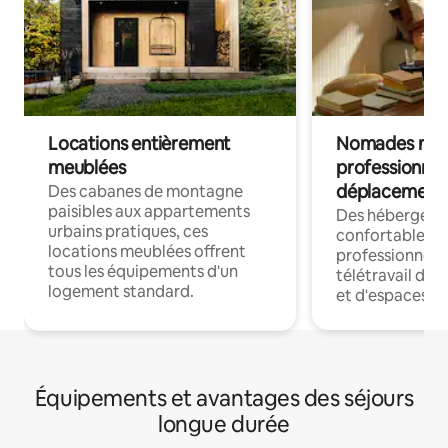
Locations entièrement
Nomades num
meublées
professionnel
déplacement
Des cabanes de montagne
paisibles aux appartements
Des hébergem
urbains pratiques, ces
confortables p
locations meublées offrent
professionnels
tous les équipements d'un
télétravail dis
logement standard.
et d'espaces de
Équipements et avantages des séjours
longue durée