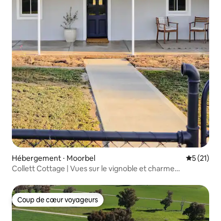
Hébergement ⋅ Moorbel
Évaluation
5 (21)
Collett Cottage | Vues sur le vignoble et charme
champêtre
Coup de cœur voyageurs
Coup de cœur voyageurs