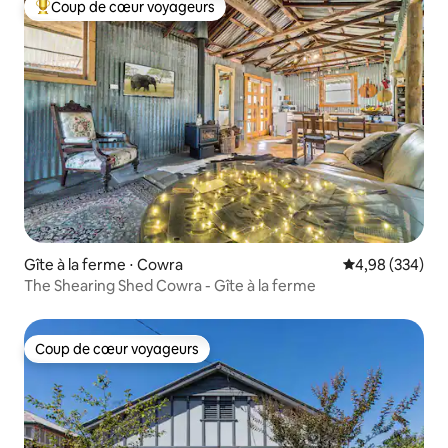
Coup de cœur voyageurs
Coups de cœur voyageurs les plus appréciés
Gîte à la ferme ⋅ Cowra
Évaluation moy
4,98 (334)
The Shearing Shed Cowra - Gîte à la ferme
Coup de cœur voyageurs
Coup de cœur voyageurs