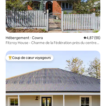
Hébergement ⋅ Cowra
Évaluation mo
4,87 (55)
Fitzroy House - Charme de la Fédération près du centre-
ville
Coup de cœur voyageurs
Coups de cœur voyageurs les plus appréciés