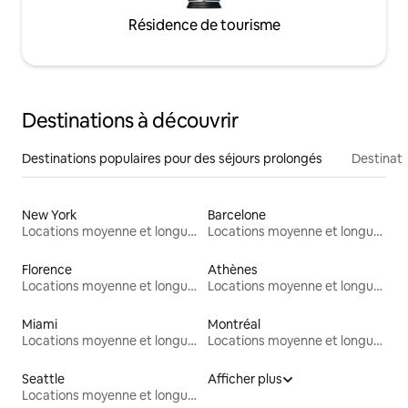
Résidence de tourisme
Destinations à découvrir
Destinations populaires pour des séjours prolongés
Destinati
New York
Barcelone
Locations moyenne et longue durée
Locations moyenne et longue durée
Florence
Athènes
Locations moyenne et longue durée
Locations moyenne et longue durée
Miami
Montréal
Locations moyenne et longue durée
Locations moyenne et longue durée
Seattle
Afficher plus
Locations moyenne et longue durée