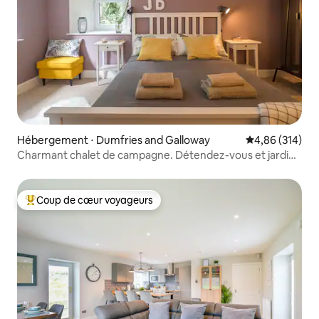
Hébergement ⋅ Dumfries and Galloway
Évaluation moy
4,86 (314)
Charmant chalet de campagne. Détendez-vous et jardin
clos
Coup de cœur voyageurs
Coups de cœur voyageurs les plus appréciés