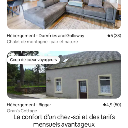
Hébergement ⋅ Dumfries and Galloway
Évaluation
5 (33)
Chalet de montagne : paix et nature
Coup de cœur voyageurs
Coup de cœur voyageurs
Hébergement ⋅ Biggar
Évaluation m
4,9 (50)
Gran's Cottage
Le confort d'un chez-soi et des tarifs
mensuels avantageux