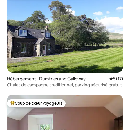
Hébergement ⋅ Dumfries and Galloway
Évaluation
5 (17)
Chalet de campagne traditionnel, parking sécurisé gratuit
Coup de cœur voyageurs
Coups de cœur voyageurs les plus appréciés