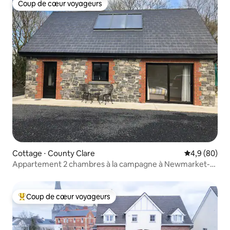
Coup de cœur voyageurs
Coup de cœur voyageurs
Cottage ⋅ County Clare
Évaluation m
4,9 (80)
Appartement 2 chambres à la campagne à Newmarket-
on-Fergus
Coup de cœur voyageurs
Coups de cœur voyageurs les plus appréciés