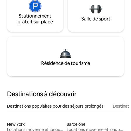
Stationnement
Salle de sport
gratuit sur place
Résidence de tourisme
Destinations à découvrir
Destinations populaires pour des séjours prolongés
Destinati
New York
Barcelone
Locations moyenne et longue durée
Locations moyenne et longue durée