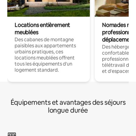
Locations entièrement
Nomades num
meublées
professionnel
déplacement
Des cabanes de montagne
paisibles aux appartements
Des hébergem
urbains pratiques, ces
confortables p
locations meublées offrent
professionnels
tous les équipements d'un
télétravail dis
logement standard.
et d'espaces de
Équipements et avantages des séjours
longue durée