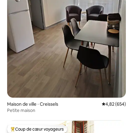
Maison de ville ⋅ Creissels
Évaluation moy
4,82 (654)
Petite maison
Coup de cœur voyageurs
Coups de cœur voyageurs les plus appréciés