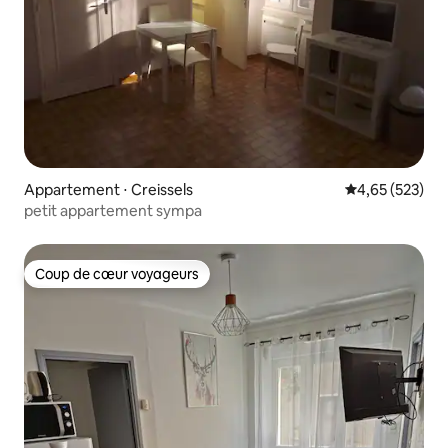
Appartement ⋅ Creissels
Évaluation moy
4,65 (523)
petit appartement sympa
Coup de cœur voyageurs
Coup de cœur voyageurs