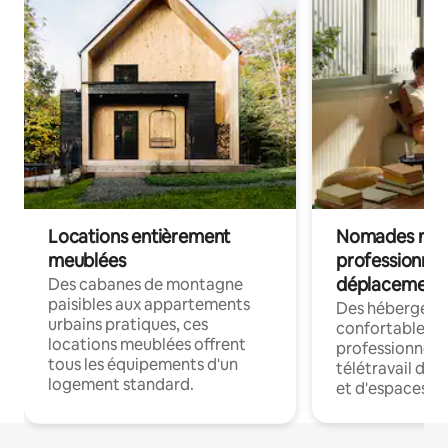
Locations entièrement
Nomades num
meublées
professionnel
déplacement
Des cabanes de montagne
paisibles aux appartements
Des hébergem
urbains pratiques, ces
confortables p
locations meublées offrent
professionnels
tous les équipements d'un
télétravail dis
logement standard.
et d'espaces de