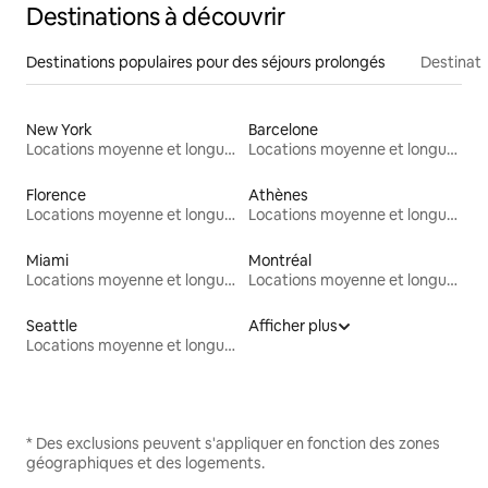
Destinations à découvrir
Destinations populaires pour des séjours prolongés
Destinati
New York
Barcelone
Locations moyenne et longue durée
Locations moyenne et longue durée
Florence
Athènes
Locations moyenne et longue durée
Locations moyenne et longue durée
Miami
Montréal
Locations moyenne et longue durée
Locations moyenne et longue durée
Seattle
Afficher plus
Locations moyenne et longue durée
* Des exclusions peuvent s'appliquer en fonction des zones
géographiques et des logements.