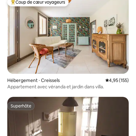
Coup de cœur voyageurs
Coups de cœur voyageurs les plus appréciés
Hébergement ⋅ Creissels
Évaluation moy
4,95 (155)
Appartement avec véranda et jardin dans villa.
Superhôte
Superhôte