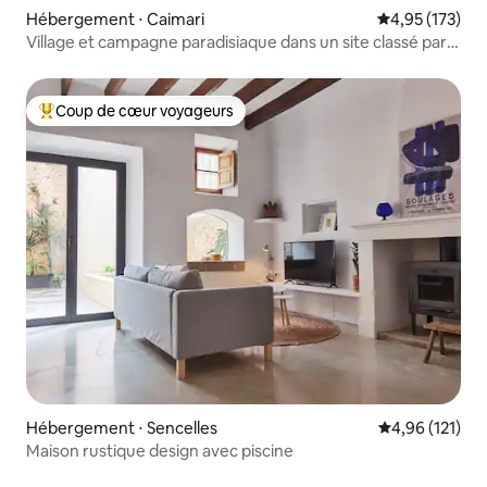
Hébergement ⋅ Caimari
Évaluation moy
4,95 (173)
Village et campagne paradisiaque dans un site classé par
l'UNESCO
Coup de cœur voyageurs
Coups de cœur voyageurs les plus appréciés
Hébergement ⋅ Sencelles
Évaluation moy
4,96 (121)
Maison rustique design avec piscine