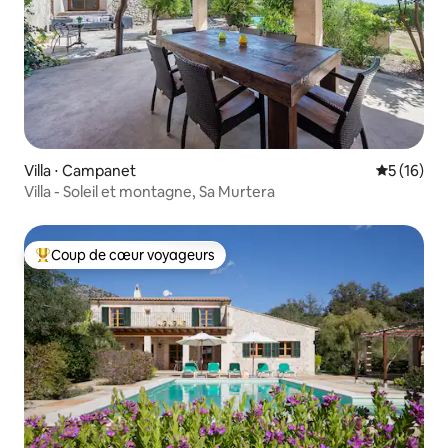
Villa ⋅ Campanet
Évaluation
5 (16)
Villa - Soleil et montagne, Sa Murtera
Coup de cœur voyageurs
Coups de cœur voyageurs les plus appréciés