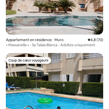
Appartement en résidence ⋅ Muro
Évaluation m
4,8 (70)
« Massanella » - Sa Talaia Blanca - Adultes uniquement
Coup de cœur voyageurs
Coup de cœur voyageurs