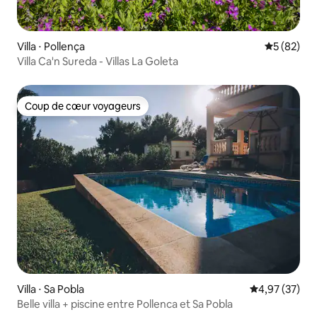
Villa ⋅ Pollença
Évaluation
5 (82)
Villa Ca'n Sureda - Villas La Goleta
Coup de cœur voyageurs
Coup de cœur voyageurs
Villa ⋅ Sa Pobla
Évaluation mo
4,97 (37)
Belle villa + piscine entre Pollenca et Sa Pobla