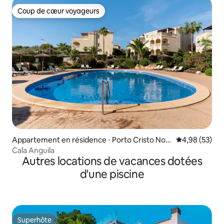
Coup de cœur voyageurs
Coup de cœur voyageurs
Appartement en résidence ⋅ Porto Cristo Nov
Évaluation mo
4,98 (53)
o
Cala Anguila
Autres locations de vacances dotées
d'une piscine
Superhôte