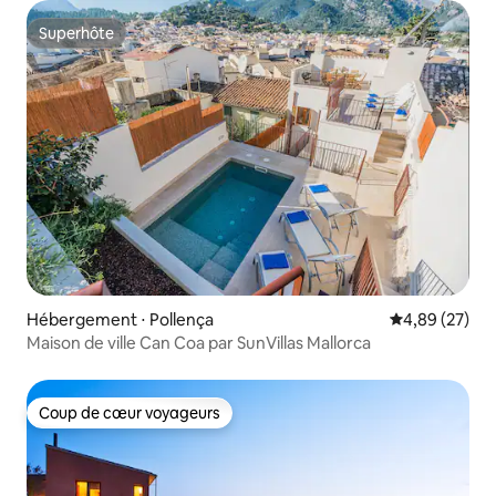
Superhôte
Superhôte
Hébergement ⋅ Pollença
Évaluation mo
4,89 (27)
Maison de ville Can Coa par SunVillas Mallorca
Coup de cœur voyageurs
Coup de cœur voyageurs