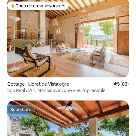
Coup de cœur voyageurs
Coups de cœur voyageurs les plus appréciés
Cottage ⋅ Lloret de Vistalegre
Évaluation
5 (83)
Son Real d'Alt. Manoir avec une vue imprenable
Superhôte
Superhôte