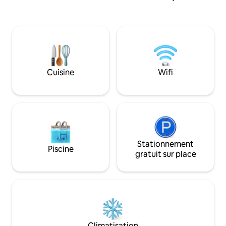
de 3 chambres, 2 s
pour rendre vos vacances agréables et
cuisine avec îlot e
confortables... Climatisation, barbecue,
panoramique vitré,
piscine privée dans un très grand jardin
étage. Au rez-de
avec chaises longues, Wifi, lave-vaisselle,
piscine avec espa
micro-ondes, fer à repasser, sèche-
<br>Détendez-vous
cheveux et tout ce dont vous avez
amis en profitant 
besoin pour rendre votre séjour aussi
Cuisine
Wifi
sur les couchers d
confortable que possible
Stationnement
Piscine
gratuit sur place
Climatisation