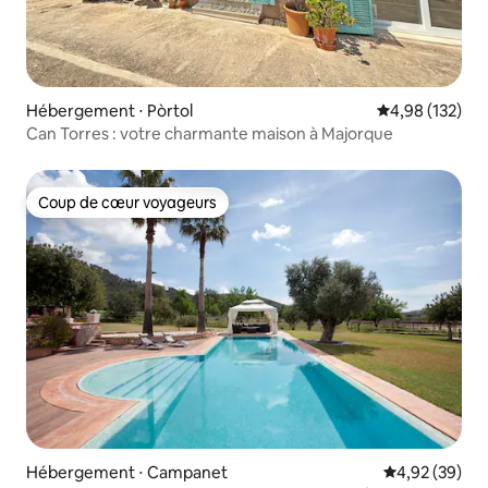
Hébergement ⋅ Pòrtol
Évaluation moy
4,98 (132)
Can Torres : votre charmante maison à Majorque
Coup de cœur voyageurs
Coup de cœur voyageurs
Hébergement ⋅ Campanet
Évaluation mo
4,92 (39)