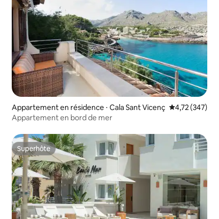
Appartement en résidence ⋅ Cala Sant Vicenç
Évaluation moy
4,72 (347)
Appartement en bord de mer
Superhôte
Superhôte