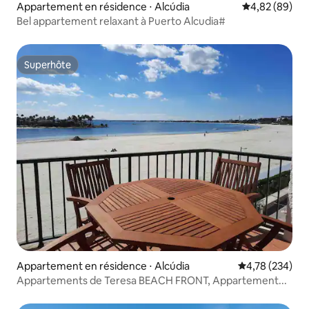
Appartement en résidence ⋅ Alcúdia
Évaluation mo
4,82 (89)
Bel appartement relaxant à Puerto Alcudia#
Superhôte
Superhôte
Appartement en résidence ⋅ Alcúdia
Évaluation moy
4,78 (234)
Appartements de Teresa BEACH FRONT, Appartement...