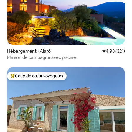
Hébergement ⋅ Alaró
Évaluation moy
4,93 (321)
Maison de campagne avec piscine
Coup de cœur voyageurs
Coups de cœur voyageurs les plus appréciés