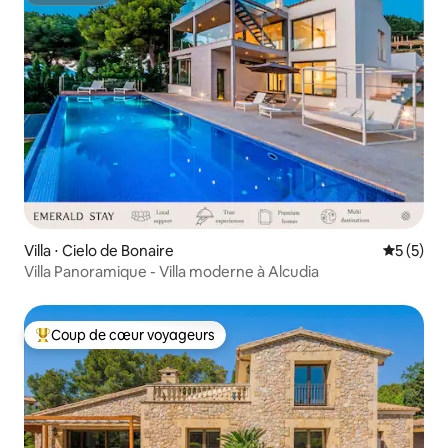
Superhôte
Villa ⋅ Cielo de Bonaire
Évaluatio
5 (5)
Villa Panoramique - Villa moderne à Alcudia
Coup de cœur voyageurs
Coups de cœur voyageurs les plus appréciés