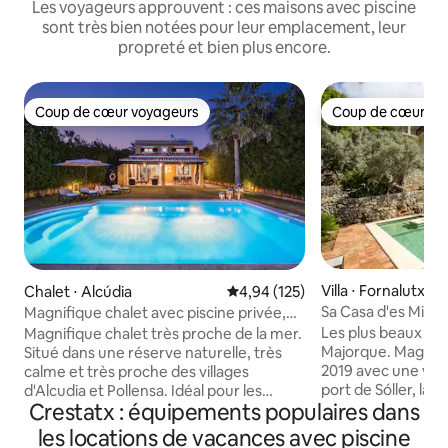
Les voyageurs approuvent : ces maisons avec piscine
sont très bien notées pour leur emplacement, leur
propreté et bien plus encore.
Coup de cœur voyageurs
Coup de cœur vo
Coup de cœur voyageurs
Coup de cœur vo
Villa ⋅ Fornalutx
Chalet ⋅ Alcúdia
Évaluation moyenne sur la base 
4,94 (125)
Sa Casa d'es Mirador
Magnifique chalet avec piscine privée,
Stunn
AACC et Wifi
Les plus beaux cou
Magnifique chalet très proche de la mer.
Majorque. Magnifi
Situé dans une réserve naturelle, très
2019 avec une vue
calme et très proche des villages
port de Sóller, la
d'Alcudia et Pollensa. Idéal pour les
Crestatx : équipements populaires dans
La maison est isolé
familles avec et sans enfants et pour les
seulement 5 minut
personnes qui aiment profiter de l'île à
les locations de vacances avec piscine
ville de Sóller.<b
vélo. Il a tout ce dont vous avez besoin