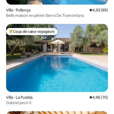
Villa ⋅ Pollença
Évaluation mo
4,93 (99)
Belle maison en pleine Sierra De Tramontana
Coup de cœur voyageurs
Coups de cœur voyageurs les plus appréciés
Villa ⋅ La Puebla
Évaluation mo
4,96 (70)
Gabriel peut-il