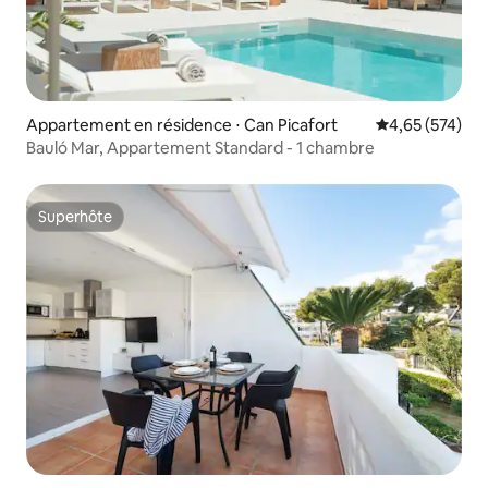
Appartement en résidence ⋅ Can Picafort
Évaluation moy
4,65 (574)
Bauló Mar, Appartement Standard - 1 chambre
Superhôte
Superhôte