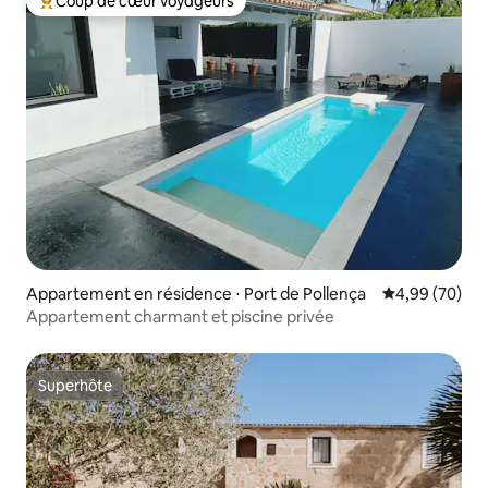
Coup de cœur voyageurs
Coups de cœur voyageurs les plus appréciés
Appartement en résidence ⋅ Port de Pollença
Évaluation mo
4,99 (70)
Appartement charmant et piscine privée
Superhôte
Superhôte