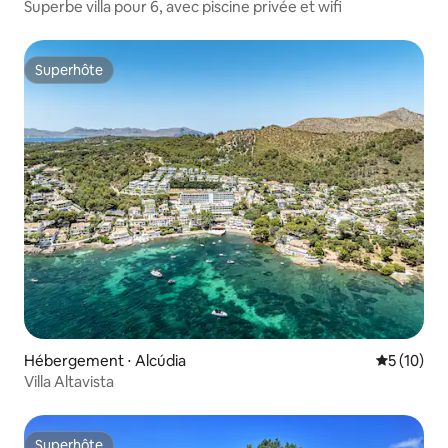
Superbe villa pour 6, avec piscine privée et wifi
Superhôte
Superhôte
Hébergement ⋅ Alcúdia
Évaluation
5 (10)
Villa Altavista
Superhôte