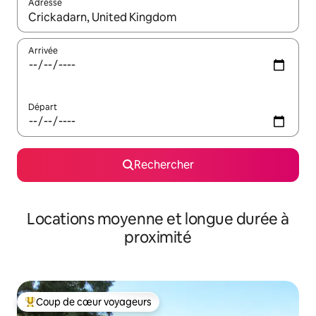
Adresse
Lorsque les résultats s'affichent, utilisez les flèches vers le hau
Arrivée
Départ
Rechercher
Locations moyenne et longue durée à
proximité
Coup de cœur voyageurs
Coups de cœur voyageurs les plus appréciés