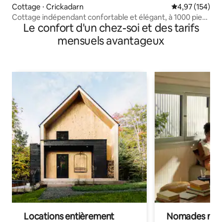
Cottage ⋅ Crickadarn
Évaluation moy
4,97 (154)
Cottage indépendant confortable et élégant, à 1000 pieds
Le confort d'un chez-soi et des tarifs
d'altitude
mensuels avantageux
Locations entièrement
Nomades num