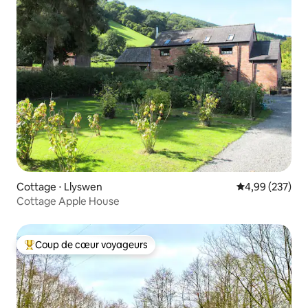
Cottage ⋅ Llyswen
Évaluation moy
4,99 (237)
Cottage Apple House
Coup de cœur voyageurs
Coups de cœur voyageurs les plus appréciés