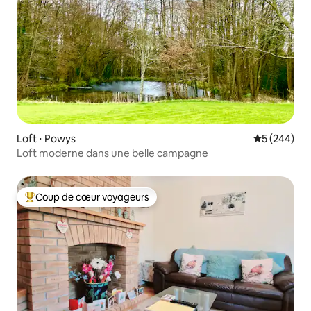
Loft ⋅ Powys
Évaluation 
5 (244)
Loft moderne dans une belle campagne
Coup de cœur voyageurs
Coups de cœur voyageurs les plus appréciés