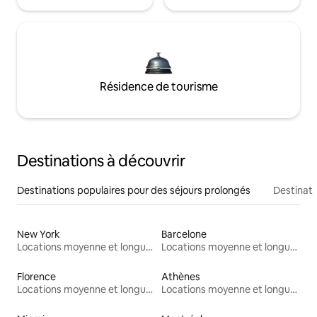
Résidence de tourisme
Destinations à découvrir
Destinations populaires pour des séjours prolongés
Destinati
New York
Barcelone
Locations moyenne et longue durée
Locations moyenne et longue durée
Florence
Athènes
Locations moyenne et longue durée
Locations moyenne et longue durée