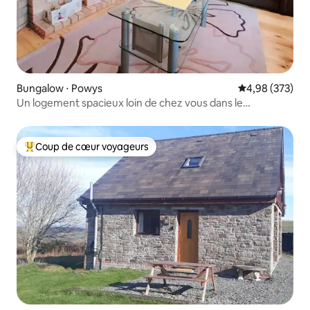
Bungalow ⋅ Powys
Évaluation moy
4,98 (373)
Un logement spacieux loin de chez vous dans le
magnifique centre du Pays de Galles
Coup de cœur voyageurs
Coups de cœur voyageurs les plus appréciés