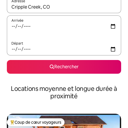
Adresse
Lorsque les résultats s'affichent, utilisez les flèches vers le hau
Arrivée
Départ
Rechercher
Locations moyenne et longue durée à
proximité
Coup de cœur voyageurs
Coups de cœur voyageurs les plus appréciés