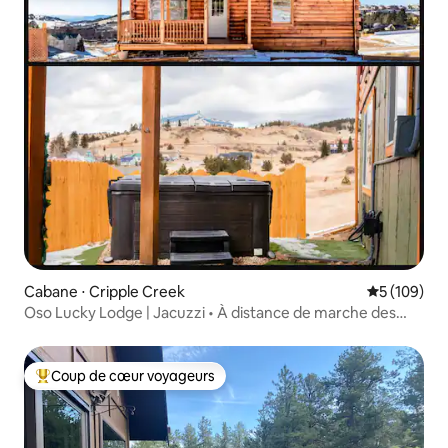
Cabane ⋅ Cripple Creek
Évaluation 
5 (109)
Oso Lucky Lodge | Jacuzzi • À distance de marche des
casinos
Coup de cœur voyageurs
Coups de cœur voyageurs les plus appréciés