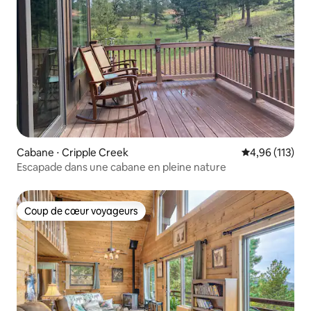
Cabane ⋅ Cripple Creek
Évaluation moy
4,96 (113)
Escapade dans une cabane en pleine nature
Coup de cœur voyageurs
Coup de cœur voyageurs