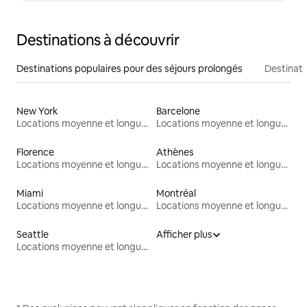
Destinations à découvrir
Destinations populaires pour des séjours prolongés
Destinati
New York
Barcelone
Locations moyenne et longue durée
Locations moyenne et longue durée
Florence
Athènes
Locations moyenne et longue durée
Locations moyenne et longue durée
Miami
Montréal
Locations moyenne et longue durée
Locations moyenne et longue durée
Seattle
Afficher plus
Locations moyenne et longue durée