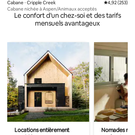
Cabane ⋅ Cripple Creek
Évaluation moy
4,92 (253)
Cabane nichée à Aspen/Animaux acceptés
Le confort d'un chez-soi et des tarifs
mensuels avantageux
Locations entièrement
Nomades num