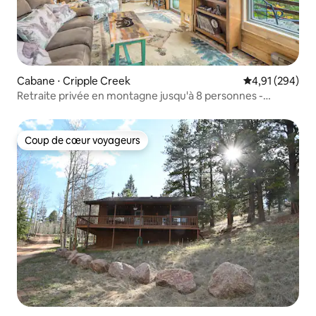
Cabane ⋅ Cripple Creek
Évaluation moy
4,91 (294)
Retraite privée en montagne jusqu'à 8 personnes -
Jacuzzi et chiens !
Coup de cœur voyageurs
Coup de cœur voyageurs