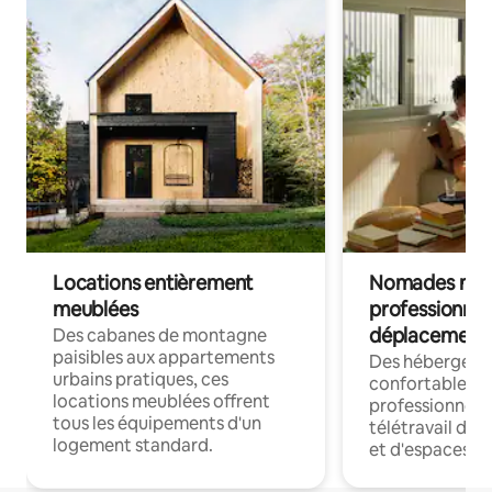
Locations entièrement
Nomades num
meublées
professionnel
déplacement
Des cabanes de montagne
paisibles aux appartements
Des hébergem
urbains pratiques, ces
confortables p
locations meublées offrent
professionnels
tous les équipements d'un
télétravail dis
logement standard.
et d'espaces de