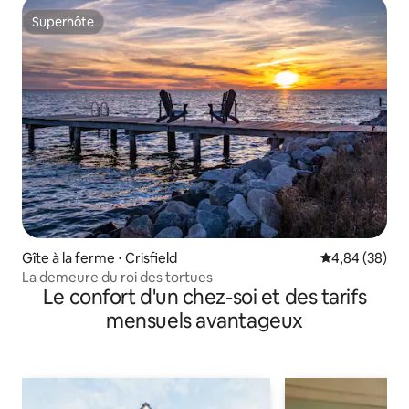
Superhôte
Superhôte
Gîte à la ferme ⋅ Crisfield
Évaluation mo
4,84 (38)
La demeure du roi des tortues
Le confort d'un chez-soi et des tarifs
mensuels avantageux