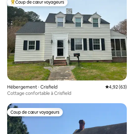
Coup de cœur voyageurs
Coups de cœur voyageurs les plus appréciés
Hébergement ⋅ Crisfield
Évaluation mo
4,92 (63)
Cottage confortable à Crisfield
Coup de cœur voyageurs
Coup de cœur voyageurs