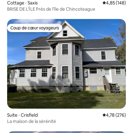
Cottage ⋅ Saxis
Évaluation moy
4,85 (148)
BRISE DE L'ÎLE Près de l'île de Chincoteague
Coup de cœur voyageurs
Coup de cœur voyageurs
Suite ⋅ Crisfield
Évaluation moy
4,78 (276)
La maison de la sérénité