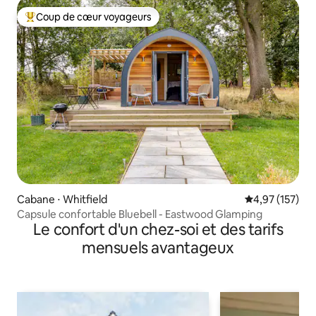
Coup de cœur voyageurs
Coups de cœur voyageurs les plus appréciés
Cabane ⋅ Whitfield
Évaluation moy
4,97 (157)
Capsule confortable Bluebell - Eastwood Glamping
Le confort d'un chez-soi et des tarifs
mensuels avantageux