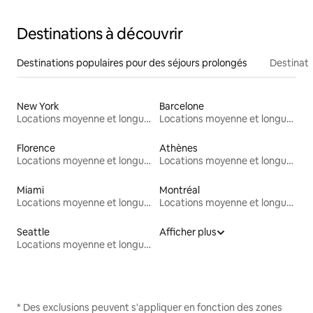
Destinations à découvrir
Destinations populaires pour des séjours prolongés
Destinati
New York
Barcelone
Locations moyenne et longue durée
Locations moyenne et longue durée
Florence
Athènes
Locations moyenne et longue durée
Locations moyenne et longue durée
Miami
Montréal
Locations moyenne et longue durée
Locations moyenne et longue durée
Seattle
Afficher plus
Locations moyenne et longue durée
* Des exclusions peuvent s'appliquer en fonction des zones