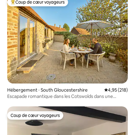
Coup de cœur voyageurs
Coups de cœur voyageurs les plus appréciés
Hébergement ⋅ South Gloucestershire
Évaluation moy
4,95 (218)
Escapade romantique dans les Cotswolds dans une
grange de luxe
Coup de cœur voyageurs
Coup de cœur voyageurs