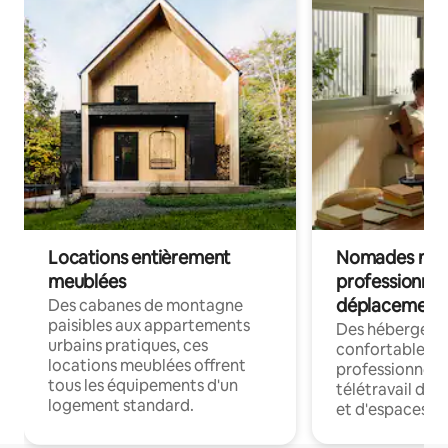
Locations entièrement
Nomades num
meublées
professionnel
déplacement
Des cabanes de montagne
paisibles aux appartements
Des hébergem
urbains pratiques, ces
confortables p
locations meublées offrent
professionnels
tous les équipements d'un
télétravail dis
logement standard.
et d'espaces de