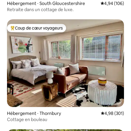
Hébergement ⋅ South Gloucestershire
Évaluation moy
4,94 (106)
Retraite dans un cottage de luxe.
Coup de cœur voyageurs
Coups de cœur voyageurs les plus appréciés
Hébergement ⋅ Thornbury
Évaluation moy
4,98 (301)
Cottage en bouleau