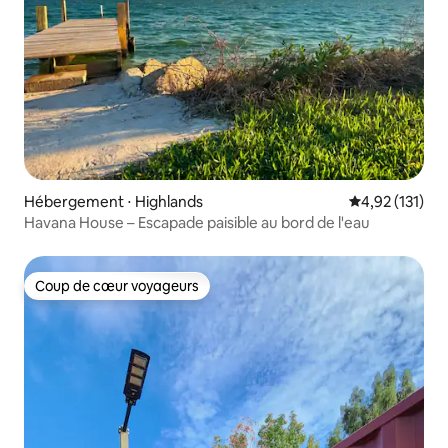
Hébergement ⋅ Highlands
Évaluation moy
4,92 (131)
Havana House – Escapade paisible au bord de l'eau
Coup de cœur voyageurs
Coup de cœur voyageurs