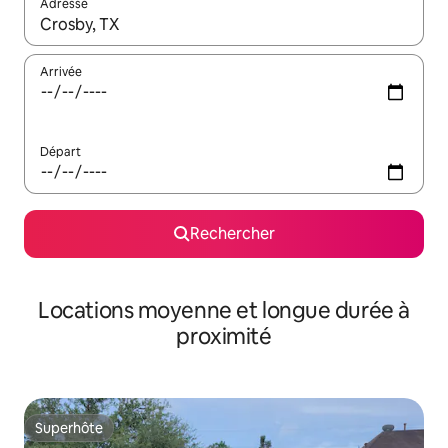
Adresse
Lorsque les résultats s'affichent, utilisez les flèches vers le hau
Arrivée
Départ
Rechercher
Locations moyenne et longue durée à
proximité
Superhôte
Superhôte