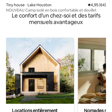
Tiny house ⋅ Lake Houston
Évaluation mo
4,95 (64)
NOUVEAU Camp isolé en bois confortable et douillet
Le confort d'un chez-soi et des tarifs
mensuels avantageux
Locations entièrement
Nomades num