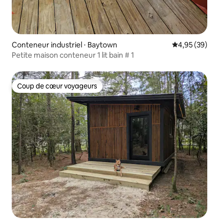
Conteneur industriel ⋅ Baytown
Évaluation mo
4,95 (39)
Petite maison conteneur 1 lit bain # 1
Coup de cœur voyageurs
Coup de cœur voyageurs