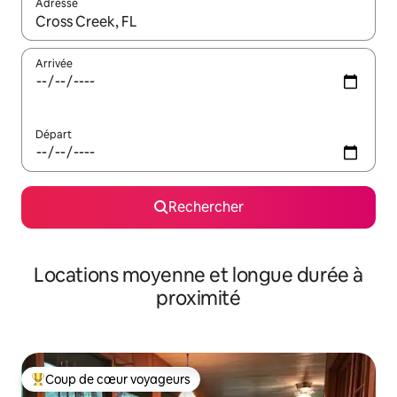
Adresse
Lorsque les résultats s'affichent, utilisez les flèches vers le hau
Arrivée
Départ
Rechercher
Locations moyenne et longue durée à
proximité
Coup de cœur voyageurs
Coups de cœur voyageurs les plus appréciés