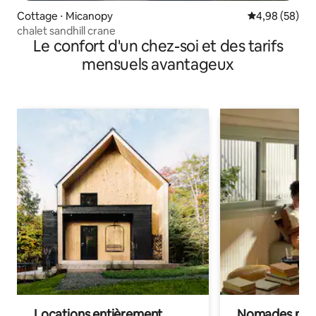
Cottage ⋅ Micanopy
Évaluation mo
4,98 (58)
chalet sandhill crane
Le confort d'un chez-soi et des tarifs
mensuels avantageux
Locations entièrement
Nomades num