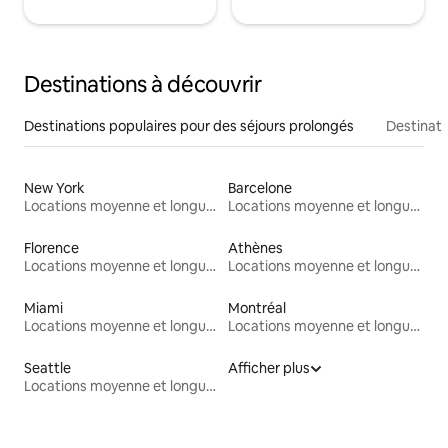
Destinations à découvrir
Destinations populaires pour des séjours prolongés
Destinati
New York
Barcelone
Locations moyenne et longue durée
Locations moyenne et longue durée
Florence
Athènes
Locations moyenne et longue durée
Locations moyenne et longue durée
Miami
Montréal
Locations moyenne et longue durée
Locations moyenne et longue durée
Seattle
Afficher plus
Locations moyenne et longue durée