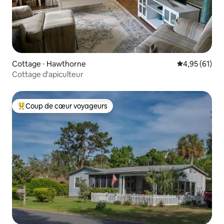
Cottage ⋅ Hawthorne
Évaluation mo
4,95 (61)
Cottage d'apiculteur
Coup de cœur voyageurs
Coups de cœur voyageurs les plus appréciés