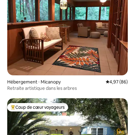
Hébergement ⋅ Micanopy
Évaluation mo
4,97 (86)
Retraite artistique dans les arbres
Coup de cœur voyageurs
Coups de cœur voyageurs les plus appréciés