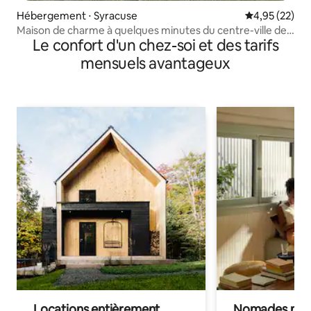
Hébergement ⋅ Syracuse
Évaluation mo
4,95 (22)
Maison de charme à quelques minutes du centre-ville de
Le confort d'un chez-soi et des tarifs
Syracuse
mensuels avantageux
Locations entièrement
Nomades num