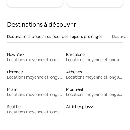
Destinations à découvrir
Destinations populaires pour des séjours prolongés
Destinati
New York
Barcelone
Locations moyenne et longue durée
Locations moyenne et longue durée
Florence
Athènes
Locations moyenne et longue durée
Locations moyenne et longue durée
Miami
Montréal
Locations moyenne et longue durée
Locations moyenne et longue durée
Seattle
Afficher plus
Locations moyenne et longue durée