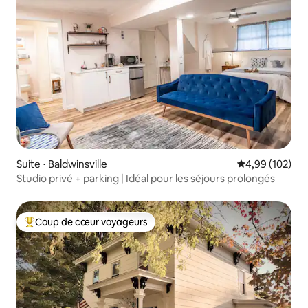
Suite ⋅ Baldwinsville
Évaluation moy
4,99 (102)
Studio privé + parking | Idéal pour les séjours prolongés
Coup de cœur voyageurs
Coups de cœur voyageurs les plus appréciés