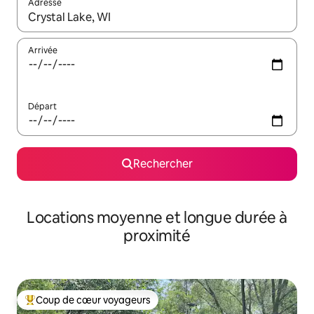
Adresse
Lorsque les résultats s'affichent, utilisez les flèches vers le hau
Arrivée
Départ
Rechercher
Locations moyenne et longue durée à
proximité
Coup de cœur voyageurs
Coups de cœur voyageurs les plus appréciés