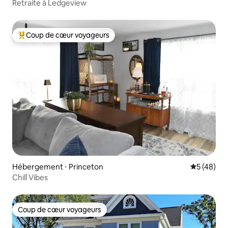
Retraite à Ledgeview
Coup de cœur voyageurs
Coups de cœur voyageurs les plus appréciés
Hébergement ⋅ Princeton
Évaluation
5 (48)
Chill Vibes
Coup de cœur voyageurs
Coup de cœur voyageurs