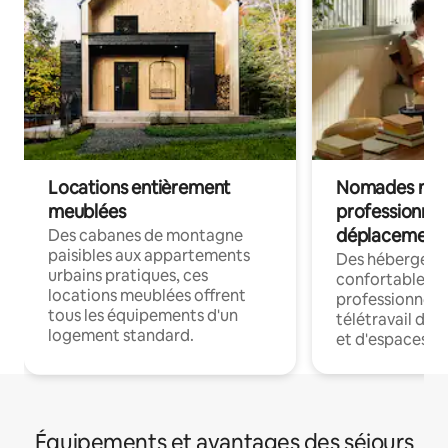
Locations entièrement
Nomades num
meublées
professionnel
déplacement
Des cabanes de montagne
paisibles aux appartements
Des hébergem
urbains pratiques, ces
confortables p
locations meublées offrent
professionnels
tous les équipements d'un
télétravail dis
logement standard.
et d'espaces de
Équipements et avantages des séjours