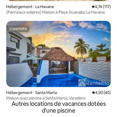
Hébergement ⋅ La Havane
Évaluation mo
4,74 (117)
(Panneaux solaires) Maison à Playa Guanabo La Havane
Superhôte
Superhôte
Hébergement ⋅ Santa Marta
Évaluation mo
4,93 (40)
Maison avec piscine à Santa Marta, Varadero
Autres locations de vacances dotées
d'une piscine