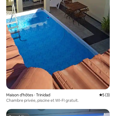
Maison d'hôtes ⋅ Trinidad
Évaluatio
5 (3)
Chambre privée, piscine et WI-FI gratuit.