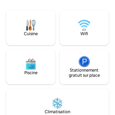
nos règles de la m
piscine au bord de l'eau et d'un espace
ne sera autorisé, s
extérieur luxuriant. Espace de
réservation ou seul
divertissement avec bar et table de
autorisée pour les visites.
billard. Service de ménage, sécurité,
plusieurs services
services de chef cuisinier en journée
panneaux solaires p
disponibles, panneau solaire, batterie,
cas de problème électriq
onduleur, station d'alimentation Plus
Cuisine
Wifi
le soutien du peu
catégorie voyagea
Stationnement
Piscine
gratuit sur place
Climatisation