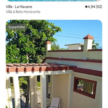
Villa ⋅ La Havane
Évaluation mo
4,94 (52)
Villa à Belo Horizonte
Superhôte
Superhôte