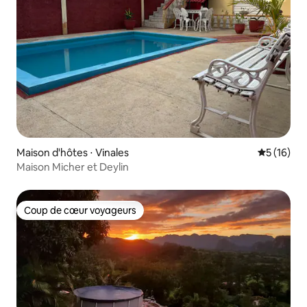
Maison d'hôtes ⋅ Vinales
Évaluation
5 (16)
Maison Micher et Deylin
Coup de cœur voyageurs
Coup de cœur voyageurs