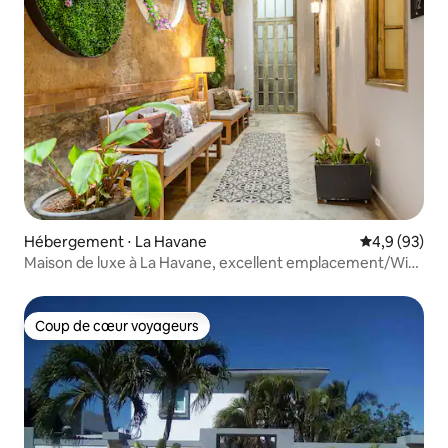
Hébergement ⋅ La Havane
Évaluation m
4,9 (93)
Maison de luxe à La Havane, excellent emplacement/Wi-
Fi gratuit !
Coup de cœur voyageurs
Coup de cœur voyageurs