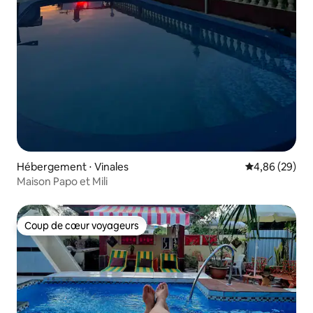
Hébergement ⋅ Vinales
Évaluation mo
4,86 (29)
Maison Papo et Mili
Coup de cœur voyageurs
Coup de cœur voyageurs