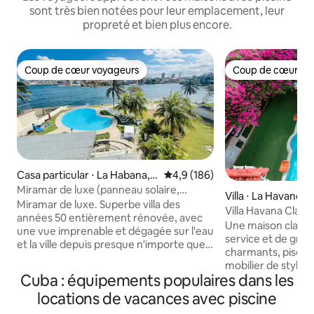
sont très bien notées pour leur emplacement, leur
propreté et bien plus encore.
Coup de cœur voyageurs
Coup de cœur vo
Coup de cœur voyageurs
Coup de cœur vo
Casa particular ⋅ La Habana,
Évaluation moyenne sur la base
4,9 (186)
Miramar, PLaya
Miramar de luxe (panneau solaire,
Villa ⋅ La Havane
batterie, onduleur)
Miramar de luxe. Superbe villa des
Villa Havana Class
années 50 entièrement rénovée, avec
solaire et Wi-Fi
Une maison classiq
une vue imprenable et dégagée sur l'eau
service et de gra
et la ville depuis presque n'importe quel
charmants, piscin
endroit de la maison. Petit déjeuner
mobilier de style,
inclus pour 10 personnes. Le luxe
Cuba : équipements populaires dans les
terrasse avec chaise
classique rencontre le chic moderne
disponible mais no
locations de vacances avec piscine
dans cette maison de 6 chambres, 11 lits
de réservation. Ve
et 6 salles de bain, dotée d'une grande