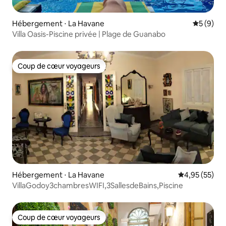
Hébergement ⋅ La Havane
Évaluatio
5 (9)
Villa Oasis-Piscine privée | Plage de Guanabo
Coup de cœur voyageurs
Coup de cœur voyageurs
Hébergement ⋅ La Havane
Évaluation mo
4,95 (55)
VillaGodoy3chambresWIFI,3SallesdeBains,Piscine
Coup de cœur voyageurs
Coup de cœur voyageurs