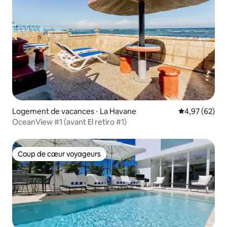
Logement de vacances ⋅ La Havane
Évaluation mo
4,97 (62)
OceanView #1 (avant El retiro #1)
Coup de cœur voyageurs
Coup de cœur voyageurs