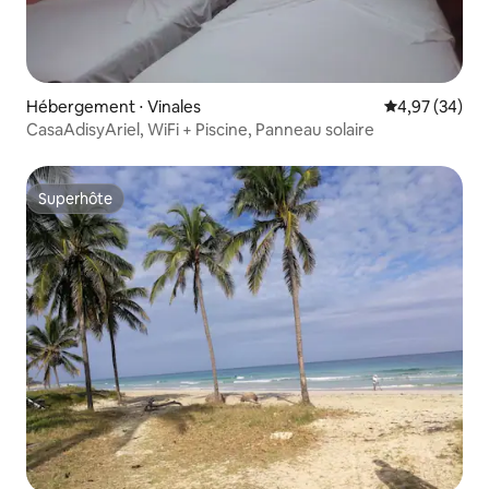
Hébergement ⋅ Vinales
Évaluation mo
4,97 (34)
CasaAdisyAriel, WiFi + Piscine, Panneau solaire
Superhôte
Superhôte