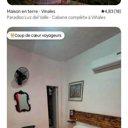
Maison en terre ⋅ Vinales
Évaluation mo
4,83 (18)
Paradiso Luz del Valle - Cabane complète à Viñales
Coup de cœur voyageurs
Coups de cœur voyageurs les plus appréciés