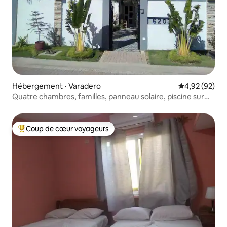
Hébergement ⋅ Varadero
Évaluation mo
4,92 (92)
Quatre chambres, familles, panneau solaire, piscine sur
demande
Coup de cœur voyageurs
Coups de cœur voyageurs les plus appréciés