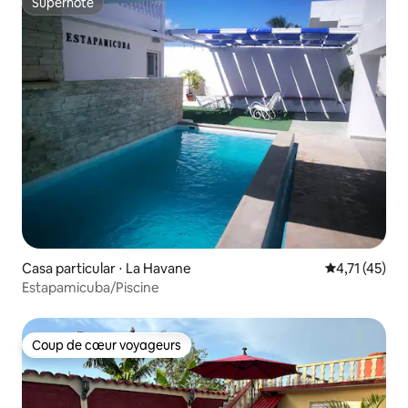
Superhôte
Superhôte
Casa particular ⋅ La Havane
Évaluation mo
4,71 (45)
Estapamicuba/Piscine
Coup de cœur voyageurs
Coup de cœur voyageurs