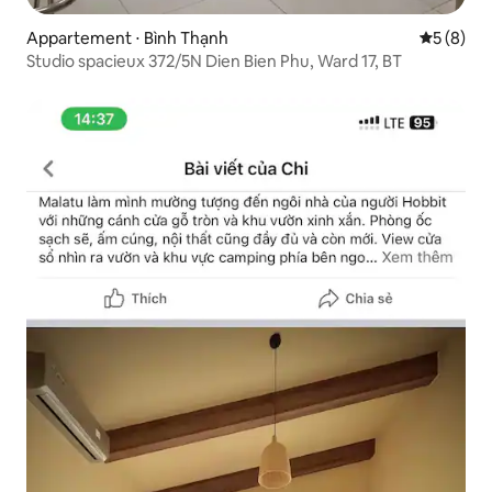
Appartement ⋅ Bình Thạnh
Évaluatio
5 (8)
Studio spacieux 372/5N Dien Bien Phu, Ward 17, BT