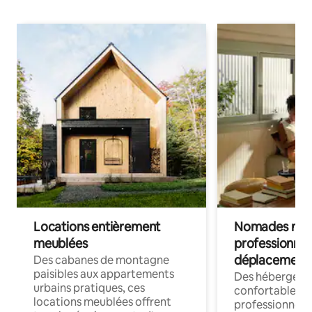
Locations entièrement
Nomades num
meublées
professionnel
déplacement
Des cabanes de montagne
paisibles aux appartements
Des hébergem
urbains pratiques, ces
confortables p
locations meublées offrent
professionnels