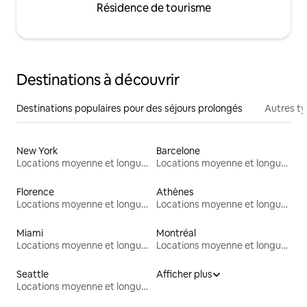
Résidence de tourisme
Destinations à découvrir
Destinations populaires pour des séjours prolongés
Autres t
New York
Barcelone
Locations moyenne et longue durée
Locations moyenne et longue durée
Florence
Athènes
Locations moyenne et longue durée
Locations moyenne et longue durée
Miami
Montréal
Locations moyenne et longue durée
Locations moyenne et longue durée
Seattle
Afficher plus
Locations moyenne et longue durée