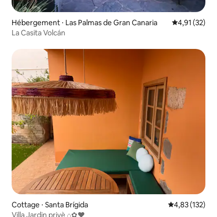
Hébergement ⋅ Las Palmas de Gran Canaria
Évaluation mo
4,91 (32)
La Casita Volcán
Cottage ⋅ Santa Brígida
Évaluation moy
4,83 (132)
Villa Jardin privè ⌂✿♥