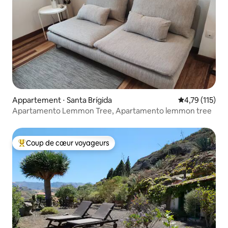
Appartement ⋅ Santa Brígida
Évaluation moy
4,79 (115)
Apartamento Lemmon Tree, Apartamento lemmon tree
Coup de cœur voyageurs
Coups de cœur voyageurs les plus appréciés