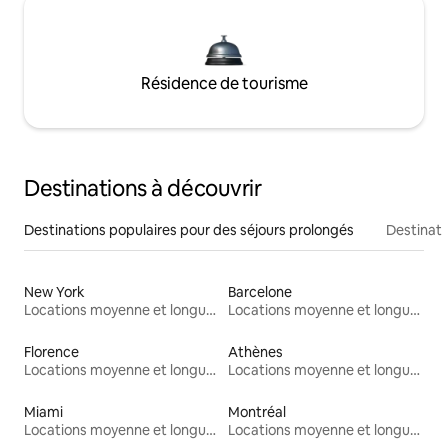
Résidence de tourisme
Destinations à découvrir
Destinations populaires pour des séjours prolongés
Destinati
New York
Barcelone
Locations moyenne et longue durée
Locations moyenne et longue durée
Florence
Athènes
Locations moyenne et longue durée
Locations moyenne et longue durée
Miami
Montréal
Locations moyenne et longue durée
Locations moyenne et longue durée