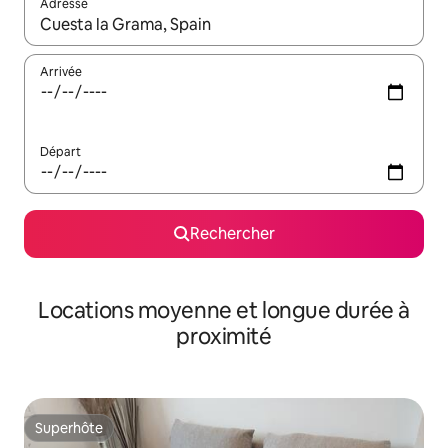
Adresse
Lorsque les résultats s'affichent, utilisez les flèches vers le hau
Arrivée
Départ
Rechercher
Locations moyenne et longue durée à
proximité
Superhôte
Superhôte