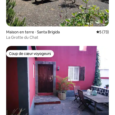
Maison en terre ⋅ Santa Brígida
Évaluation
5 (73)
La Grotte du Chat
Coup de cœur voyageurs
Coup de cœur voyageurs