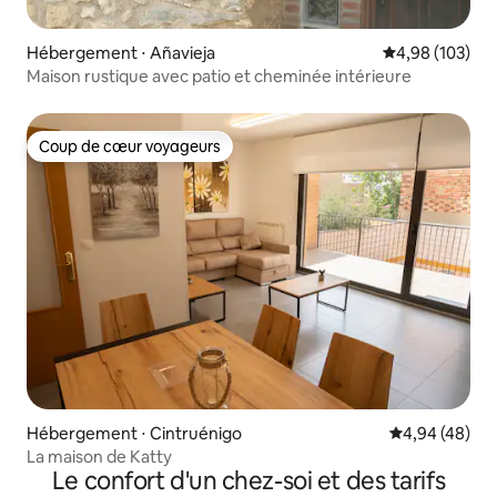
Hébergement ⋅ Añavieja
Évaluation moy
4,98 (103)
Maison rustique avec patio et cheminée intérieure
Coup de cœur voyageurs
Coup de cœur voyageurs
Hébergement ⋅ Cintruénigo
Évaluation mo
4,94 (48)
La maison de Katty
Le confort d'un chez-soi et des tarifs