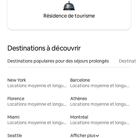
Résidence de tourisme
Destinations à découvrir
Destinations populaires pour des séjours prolongés
Destinati
New York
Barcelone
Locations moyenne et longue durée
Locations moyenne et longue durée
Florence
Athènes
Locations moyenne et longue durée
Locations moyenne et longue durée
Miami
Montréal
Locations moyenne et longue durée
Locations moyenne et longue durée
Seattle
Afficher plus