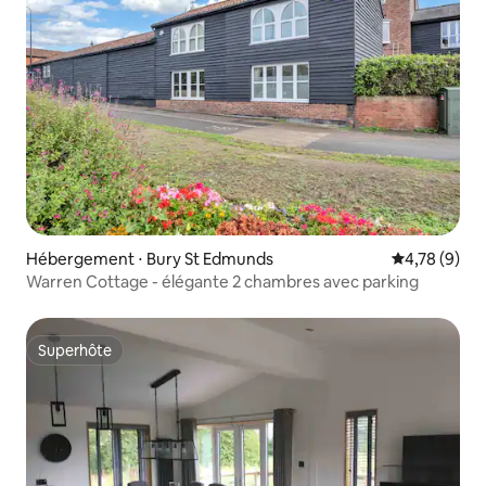
Hébergement ⋅ Bury St Edmunds
Évaluation m
4,78 (9)
Warren Cottage - élégante 2 chambres avec parking
Superhôte
Superhôte