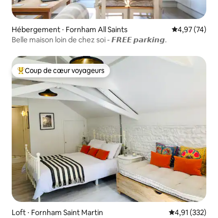
Hébergement ⋅ Fornham All Saints
Évaluation mo
4,97 (74)
Belle maison loin de chez soi - 𝙁𝙍𝙀𝙀 𝙥𝙖𝙧𝙠𝙞𝙣𝙜.
Coup de cœur voyageurs
Coups de cœur voyageurs les plus appréciés
Loft ⋅ Fornham Saint Martin
Évaluation moy
4,91 (332)