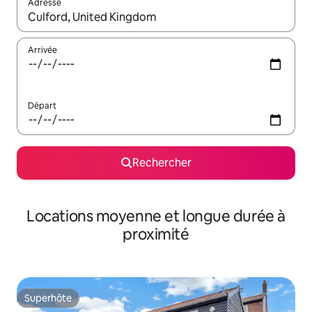
Adresse
Lorsque les résultats s'affichent, utilisez les flèches vers le hau
Arrivée
Départ
Rechercher
Locations moyenne et longue durée à
proximité
Superhôte
Superhôte