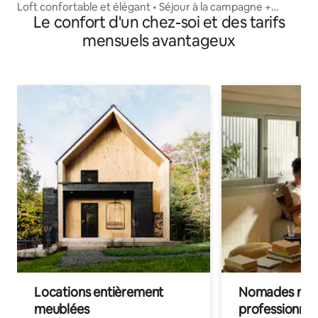
Loft confortable et élégant • Séjour à la campagne +
Le confort d'un chez-soi et des tarifs
accès à la ville
mensuels avantageux
Locations entièrement
Nomades num
meublées
professionnel