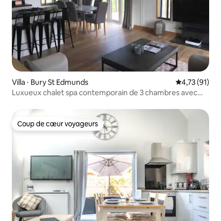
Villa ⋅ Bury St Edmunds
Évaluation mo
4,73 (91)
Luxueux chalet spa contemporain de 3 chambres avec
jacuzzi
Coup de cœur voyageurs
Coup de cœur voyageurs