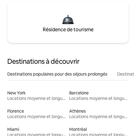
Résidence de tourisme
Destinations à découvrir
Destinations populaires pour des séjours prolongés
Destinati
New York
Barcelone
Locations moyenne et longue durée
Locations moyenne et longue durée
Florence
Athènes
Locations moyenne et longue durée
Locations moyenne et longue durée
Miami
Montréal
Locations moyenne et longue durée
Locations moyenne et longue durée