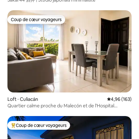
Coup de cœur voyageurs
Coup de cœur voyageurs
Loft ⋅ Culiacán
Évaluation moy
4,96 (163)
Quartier calme proche du Malecón et de l'Hospital
General
Coup de cœur voyageurs
Coups de cœur voyageurs les plus appréciés