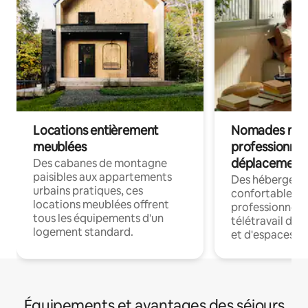
Locations entièrement
Nomades num
meublées
professionnel
déplacement
Des cabanes de montagne
paisibles aux appartements
Des hébergem
urbains pratiques, ces
confortables p
locations meublées offrent
professionnels
tous les équipements d'un
télétravail dis
logement standard.
et d'espaces de
Équipements et avantages des séjours