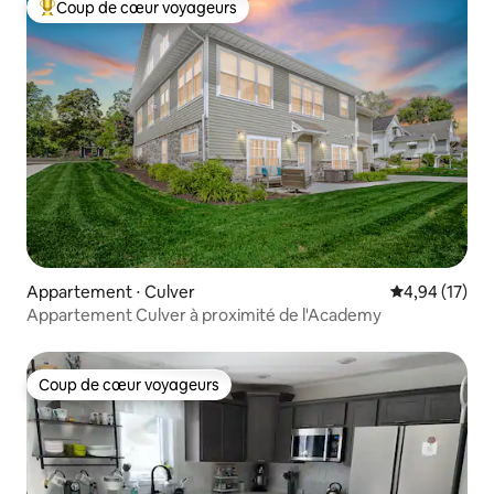
Coup de cœur voyageurs
Coups de cœur voyageurs les plus appréciés
Appartement ⋅ Culver
Évaluation mo
4,94 (17)
Appartement Culver à proximité de l'Academy
Coup de cœur voyageurs
Coup de cœur voyageurs