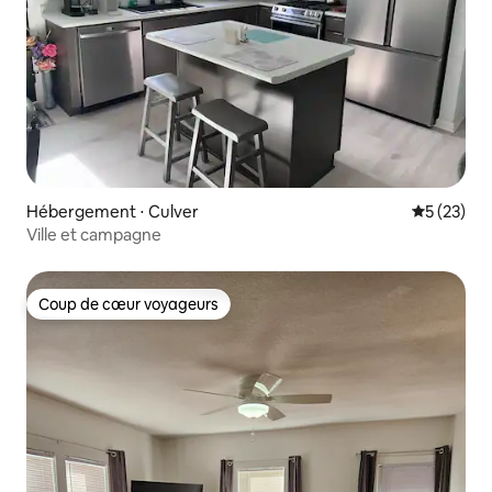
Hébergement ⋅ Culver
Évaluation
5 (23)
Ville et campagne
Coup de cœur voyageurs
Coup de cœur voyageurs