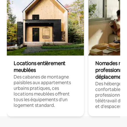
Locations entièrement
Nomades num
meublées
professionnel
déplacement
Des cabanes de montagne
paisibles aux appartements
Des hébergem
urbains pratiques, ces
confortables p
locations meublées offrent
professionnels
tous les équipements d'un
télétravail dis
logement standard.
et d'espaces de