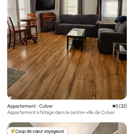
Appartement ⋅ Culver
Évaluation
5 (32)
Appartement à l'étage dans le centre-ville de Culver
Coup de cœur voyageurs
Coups de cœur voyageurs les plus appréciés