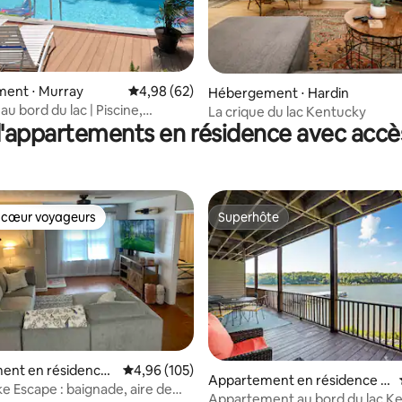
sur la base de 126 commentaires : 5 sur 5
ent ⋅ Murray
Évaluation moyenne sur la base de 62 commen
4,98 (62)
Hébergement ⋅ Hardin
u bord du lac | Piscine,
La crique du lac Kentucky
'appartements en résidence avec accès
, quai
 cœur voyageurs
Superhôte
 cœur voyageurs
Superhôte
ent en résidence ⋅
Évaluation moyenne sur la base de 105 commen
4,96 (105)
Appartement en résidence ⋅
n
e Escape : baignade, aire de
Murray
Appartement au bord du lac Ke
 la base de 39 commentaires : 4,82 sur 5