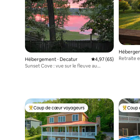
Hébergeme
Retraite e
Hébergement ⋅ Decatur
Évaluation moyenne sur
4,97 (65)
| Nashville
Sunset Cove : vue sur le fleuve au
coucher du soleil !
Coup de cœur voyageurs
Coup 
Coups de cœur voyageurs les plus appréciés
Coups de