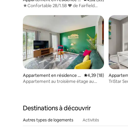
jeux et p
Crossville
★Confortable 2B/1.5B ♥ de Fairfield
Glade - LIT KING, WIFI
Appartement en résidence ⋅
Évaluation moyenne su
4,39 (18)
Apparteme
Nashville
ossville
Appartement au troisième étage au
TriStar Ser
bord de la rivière avec balcon, piscine et
Glade
terrasse
Destinations à découvrir
Autres types de logements
Activités