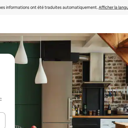
nes informations ont été traduites automatiquement. 
Afficher la lang
c
hes vers le haut et vers le bas pour les parcourir ou en appuyant et en fai