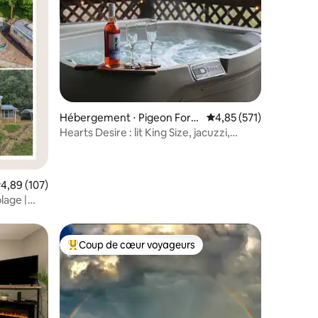
ntaires : 4,95 sur 5
Hébergement ⋅ Pigeon Forg
Évaluation moyenne sur
4,85 (571)
e
Hearts Desire : lit King Size, jacuzzi,
cheminée.
valuation moyenne sur la base de 107 commentaires : 4,89 sur 5
4,89 (107)
plage |
Coup de cœur voyageurs
Coups de cœur voyageurs les plus appréciés