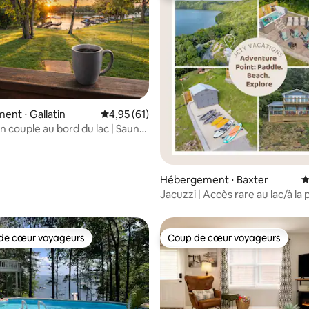
nt ⋅ Gallatin
Évaluation moyenne sur la base de 61 comme
4,95 (61)
n couple au bord du lac | Sauna
 la base de 65 commentaires : 4,97 sur 5
Hébergement ⋅ Baxter
É
Jacuzzi | Accès rare au lac/à la 
Vues
de cœur voyageurs
Coup de cœur voyageurs
 cœur voyageurs les plus appréciés
Coup de cœur voyageurs