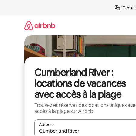
Aller
Certai
directement
au
contenu
Cumberland River :
locations de vacances
avec accès à la plage
Trouvez et réservez des locations uniques ave
accès à la plage sur Airbnb
Adresse
Lorsque les résultats s'affichent, utilisez les flèc