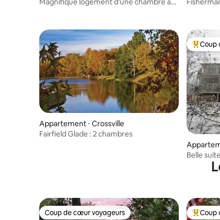
Magnifique logement d'une chambre à
Fisherman'
Fisherman's Cove
Coup 
Coups de
Appartement ⋅ Crossville
Fairfield Glade : 2 chambres
Appartem
Belle suit
L
privée
Coup de cœur voyageurs
Coup 
Coup de cœur voyageurs
Coups de