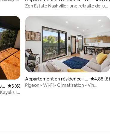
hville
Zen Estate Nashville : une retraite de luxe
en pleine nature
entaires : 4,6 sur 5
Appartement en résidence ⋅ N
Évaluation moyenne s
4,88 (8)
ashville
Pigeon - Wi-Fi - Climatisation - Vin
urr
Évaluation moyenne sur la base de 6 commentaires : 5 sur 5
5 (6)
mousseux gratuit
Kayaks ! ~