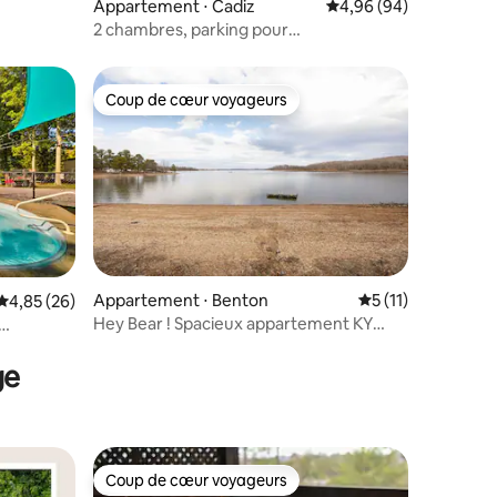
Appartement ⋅ Cadiz
Évaluation moyenne su
4,96 (94)
2 chambres, parking pour
bateau/remorque @Land between the
Lakes
Coup de cœur voyageurs
Coup de cœur voyageurs
Appartement ⋅ Benton
Évaluation moyenn
5 (11)
Évaluation moyenne sur la base de 26 commentaires : 4,85 sur 5
4,85 (26)
Hey Bear ! Spacieux appartement KY
taires : 4,93 sur 5
Lake
ge
Coup de cœur voyageurs
lus appréciés
Coup de cœur voyageurs