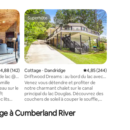
Héberge
Superhôte
Coup de
Superhôte
Coup de
Profitez 
Lake !
Évadez-v
dans la «
Cette ma
et 2 sall
occasion
famille et entre 
et un sa
immense te
valuation moyenne sur la base de 142 commentaires : 4,88 sur 5
4,88 (142)
Cottage ⋅ Dandridge
Évaluation moyenne sur
4,85 (244)
spacieux 
de lac @
Driftwood Dreams : au bord du lac avec
taires : 4,98 sur 5
jouets du lac. Technique
vue sur la montagne
mille
Venez vous détendre et profiter de
d'Interne
eau sur le
notre charmant chalet sur le canal
avec rout
ft
principal du lac Douglas. Découvrez des
téléviseu
 lits
couchers de soleil à couper le souffle,
suppléme
nsionnés,
des feux de camp au bord du lac et des
August e
et espace
plongées rafraîchissantes dans l'eau
téléphon
lage à Cumberland River
ne
fraîche. Notez que le niveau d'eau est le
er votre
plus élevé de mai à août. Ce logement
r à un
peut accueillir 4 adultes maximum et 3