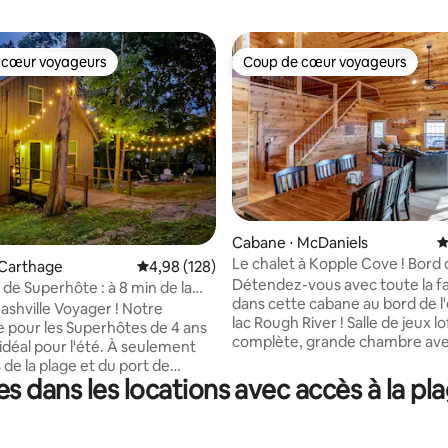
 cœur voyageurs
Coup de cœur voyageurs
 cœur voyageurs
Coup de cœur voyageurs
 sur la base de 16 commentaires : 5 sur 5
Cabane ⋅ McDaniels
É
Le chalet à Kopple Cove ! Bord 
 Carthage
Évaluation moyenne sur la base de 128 commen
4,98 (128)
Rough River
Détendez-vous avec toute la fa
 de Superhôte : à 8 min de la
dans cette cabane au bord de l'
ès de cascades
ashville Voyager ! Notre
lac Rough River ! Salle de jeux lo
e pour les Superhôtes de 4 ans
complète, grande chambre avec
u idéal pour l'été. À seulement
superposés en rondins surdime
de la plage et du port de
immense terrasse de 66 pieds 
 dans les locations avec accès à la p
! Pas besoin de faire vos
de divertissement. Situé sur u
notre « Adventure Wall »
superficie de lac privée. Amarr
des sacs à dos, des jouets de
bateau sur le rivage et l'attache
s serviettes et des cannes à