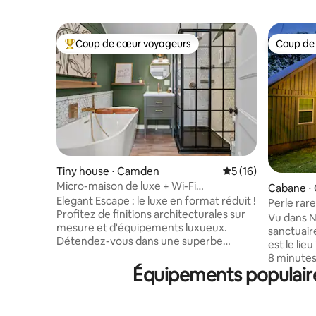
Coup de cœur voyageurs
Coup de
Coups de cœur voyageurs les plus appréciés
Coup de
Tiny house ⋅ Camden
Évaluation moyenne
5 (16)
Micro-maison de luxe + Wi-Fi
Cabane ⋅
rapide + près de la rivière TN + baignoire
Elegant Escape : le luxe en format réduit !
Perle rare
de jardin
Profitez de finitions architecturales sur
plage, pr
Vu dans N
mesure et d'équipements luxueux.
sanctuair
Détendez-vous dans une superbe
est le lie
baignoire de jardin ! Profitez d’une
8 minutes 
cuisine entièrement équipée ! Internet
Équipements populaires
plaisance 
haut débit, télévision connectée et
valises : 
lecteur DVD pour votre divertissement !
comprend 
La rivière TN est à 0,2 mile. Profitez d'une
plage, de