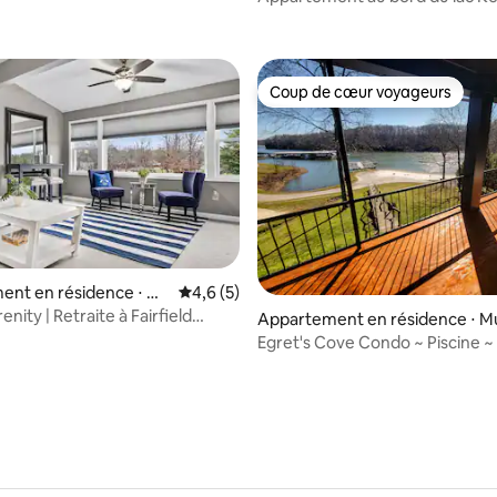
lus encore
4C
Coup de cœur voyageurs
Coup de cœur voyageurs
r la base de 18 commentaires : 4,39 sur 5
nt en résidence ⋅ Cr
Évaluation moyenne sur la base de 5 comm
4,6 (5)
enity | Retraite à Fairfield
Appartement en résidence ⋅ M
ay
Egret's Cove Condo ~ Piscine ~ 
Vue sur le lac