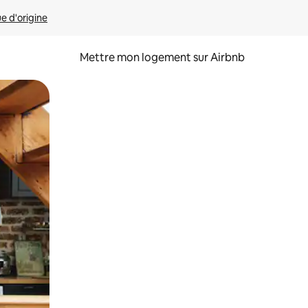
ue d'origine
Mettre mon logement sur Airbnb
sant glisser.