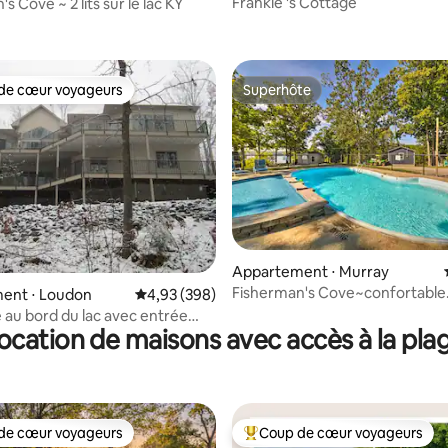
Frankie 's Cottage
s Cove ~ 2 lits sur le lac KY
de cœur voyageurs
Superhôte
 cœur voyageurs les plus appréciés
Superhôte
Appartement ⋅ Murray
Fisherman's Cove~confortable
ent ⋅ Loudon
Évaluation moyenne sur la base de 398 commen
4,93 (398)
1 chambre\cuisine complète
e au bord du lac avec entrée
ocation de maisons avec accès à la pla
de cœur voyageurs
Coup de cœur voyageurs
 cœur voyageurs les plus appréciés
Coups de cœur voyageurs les p