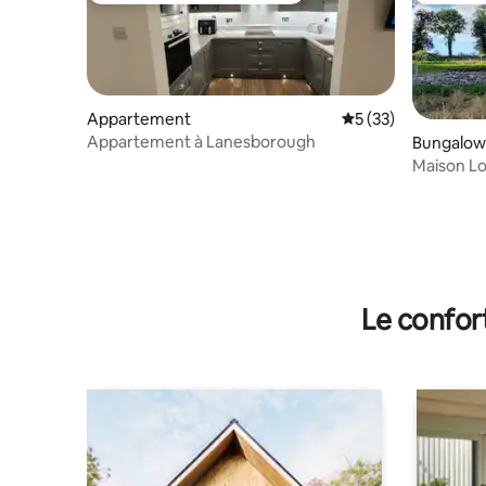
Appartement
Évaluation moyenne
5 (33)
Appartement à Lanesborough
Bungalow
Maison L
Le confor