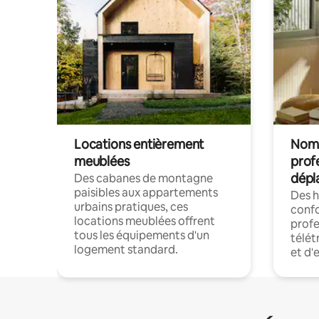
Locations entièrement
Noma
meublées
prof
dépl
Des cabanes de montagne
paisibles aux appartements
Des 
urbains pratiques, ces
confo
locations meublées offrent
profe
tous les équipements d'un
télét
logement standard.
et d'