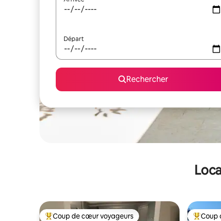
Départ
Rechercher
Loca
Coup de cœur voyageurs
Coup 
Coups de cœur voyageurs les plus appréciés
Coups de