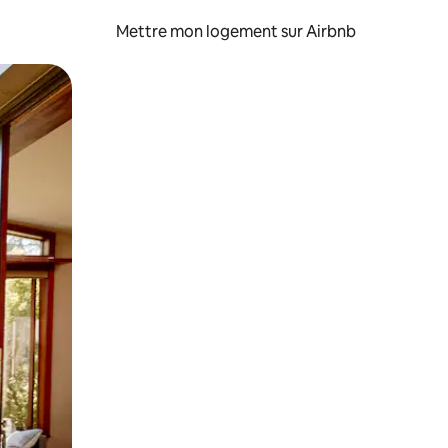
Mettre mon logement sur Airbnb
sant glisser.