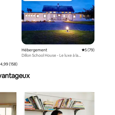
taires : 4,87 sur 5
Hébergement
Évaluation moyenne
5 (79)
Dillon School House - Le luxe à la
campagne
valuation moyenne sur la base de 158 commentaires : 4,99 sur 5
4,99 (158)
avantageux