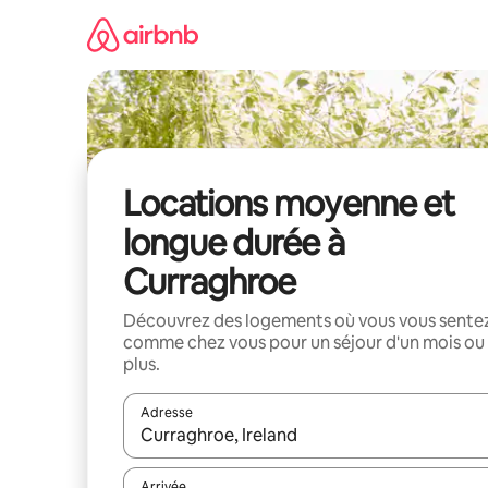
Aller
directement
au
contenu
Locations moyenne et
longue durée à
Curraghroe
Découvrez des logements où vous vous sente
comme chez vous pour un séjour d'un mois ou
plus.
Adresse
Lorsque les résultats s'affichent, utilisez les flèc
Arrivée