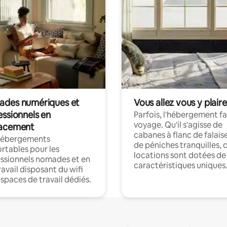
des numériques et
Vous allez vous y plaire
essionnels en
Parfois, l'hébergement fai
voyage. Qu'il s'agisse de
acement
cabanes à flanc de falais
hébergements
de péniches tranquilles, 
rtables pour les
locations sont dotées de
ssionnels nomades et en
caractéristiques uniques
ravail disposant du wifi
espaces de travail dédiés.