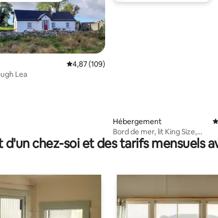
 sur la base de 33 commentaires : 5 sur 5
Évaluation moyenne sur la base de 109 commen
4,87 (109)
ough Lea
Hébergement
É
Bord de mer, lit King Size,
t d'un chez-soi et des tarifs mensuels 
restaurants/pub à 3 min à pied