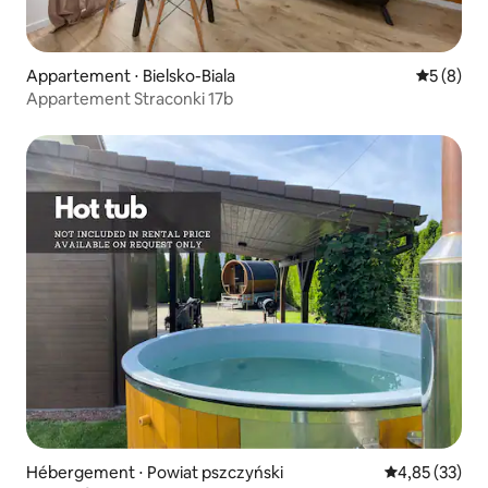
Appartement ⋅ Bielsko-Biala
Évaluatio
5 (8)
Appartement Straconki 17b
Hébergement ⋅ Powiat pszczyński
Évaluation mo
4,85 (33)