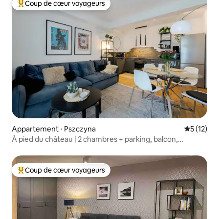
Coup de cœur voyageurs
Coups de cœur voyageurs les plus appréciés
Appartement ⋅ Pszczyna
Évaluation
5 (12)
À pied du château | 2 chambres + parking, balcon,
ascenseur
Coup de cœur voyageurs
Coups de cœur voyageurs les plus appréciés