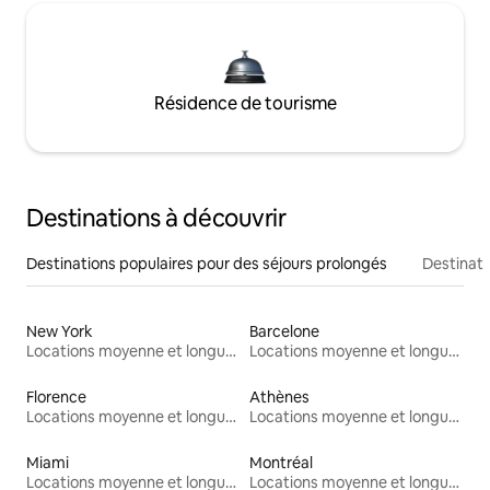
Résidence de tourisme
Destinations à découvrir
Destinations populaires pour des séjours prolongés
Destinati
New York
Barcelone
Locations moyenne et longue durée
Locations moyenne et longue durée
Florence
Athènes
Locations moyenne et longue durée
Locations moyenne et longue durée
Miami
Montréal
Locations moyenne et longue durée
Locations moyenne et longue durée