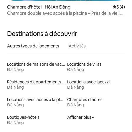
Chambre d'hôtel ⋅ Hội An Đông
Évaluatio
5 (4)
Chambre double avec accès à la piscine – Près de la vieille
ville – Balcon
Destinations à découvrir
Autres types de logements
Activités
Locations de maisons de vacances
Locations de villas
Đà Nẵng
Đà Nẵng
Résidences d'appartements en location
Locations avec jacuzzi
Đà Nẵng
Đà Nẵng
Locations avec accès à la plage
Chambres d'hôtes
Đà Nẵng
Đà Nẵng
Boutiques-hôtels
Afficher plus
Đà Nẵng