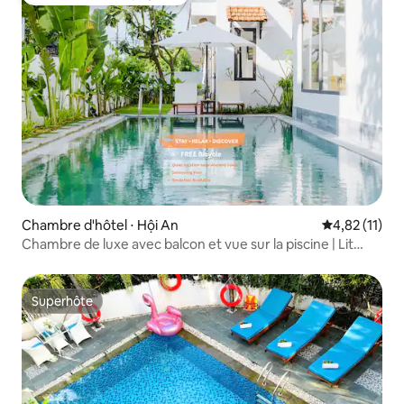
Coup de cœur voyageurs
Chambre d'hôtel ⋅ Hội An
Évaluation mo
4,82 (11)
Chambre de luxe avec balcon et vue sur la piscine | Lit
double
Superhôte
Superhôte