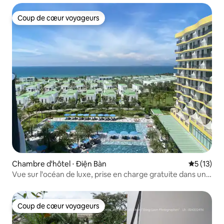
Coup de cœur voyageurs
Coup de cœur voyageurs
Chambre d'hôtel ⋅ Điện Bàn
Évaluation
5 (13)
Vue sur l'océan de luxe, prise en charge gratuite dans un
sens (199ss)
Coup de cœur voyageurs
Coup de cœur voyageurs