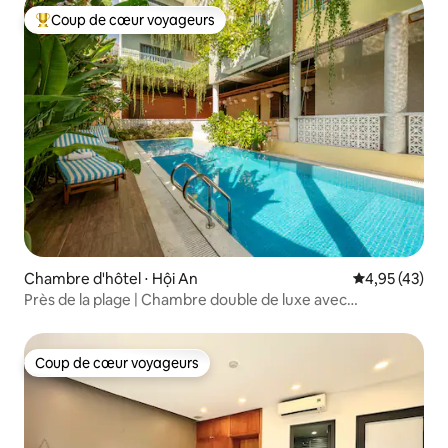
Coup de cœur voyageurs
Coups de cœur voyageurs les plus appréciés
Chambre d'hôtel ⋅ Hội An
Évaluation mo
4,95 (43)
Près de la plage | Chambre double de luxe avec
balcon | Piscine
Coup de cœur voyageurs
Coup de cœur voyageurs