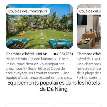
Coup de cœur voyageurs
Coup de cœur vo
Coup de cœur voyageurs
Coup de cœur vo
Chambre d'hôtel ⋅ Hội An
Évaluation moyenne sur la base 
4,95 (286)
Chambre d'hôtel 
h Sơn
Plage à 5 min | Balcon lumineux - Piscine
Hôtel de luxe Da
et bar incroyables
simple Premium
📌 Pourquoi devriez-vous séjourner
Une chambre conf
chez nous ? • Superhôte et Coup de
fenêtre dans un hô
cœur voyageurs à tout moment. • Une
de la plage de My 
équipe d'assistance exceptionnelle sera
Forbes comme la p
Équipements populaires dans les hôtels
toujours disponible pour vous aider. •
planète - À 2 km 
Une entreprise de confiance avec une
pont de la rivière 
de Đà Nẵng
licence valide. • Des offres spéciales
quartier touristiq
pour vous. 🏡 Avec plus de 5 ans
Da Nang - An Thuo
d'expérience dans l'hôtellerie, nous nous
de célèbres lieux 
efforçons de rendre votre séjour à la fois
de restauration, 