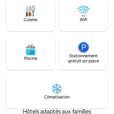
confortable et mémorable. ★ Nous
pour explorer la vi
sommes toujours heureux d'aider les
dans une rue loin de
voyageurs à organiser le transport, les
est donc très cal
visites quotidiennes et à leur donner des
dormiez bien. - Pi
Cuisine
Wifi
conseils locaux. Vous n'êtes pas
salle de sport au d
seulement nos voyageurs, vous êtes
aussi nos amis.
Stationnement
Piscine
gratuit sur place
Climatisation
Hôtels adaptés aux familles