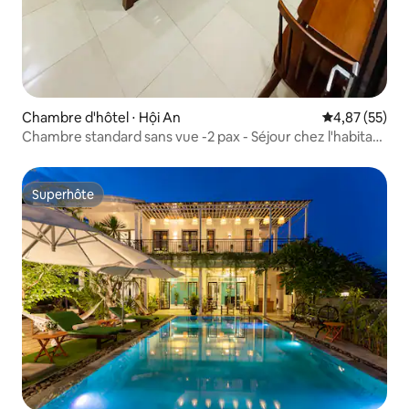
Chambre d'hôtel ⋅ Hội An
Évaluation mo
4,87 (55)
Chambre standard sans vue -2 pax - Séjour chez l'habitant
à Cuong Thinh
Superhôte
Superhôte