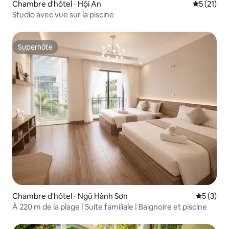
Chambre d'hôtel ⋅ Hội An
Évaluation
5 (21)
Studio avec vue sur la piscine
Superhôte
Superhôte
Chambre d'hôtel ⋅ Ngũ Hành Sơn
Évaluatio
5 (3)
À 220 m de la plage | Suite familiale | Baignoire et piscine