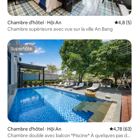
Chambre d'hôtel ⋅ Hội An
Évaluation 
4,8 (5)
Chambre supérieure avec vue sur la ville An Bang
Superhôte
Superhôte
Chambre d'hôtel ⋅ Hội An
Évaluation mo
4,78 (63)
Chambre double avec balcon *Piscine* À quelques pas de