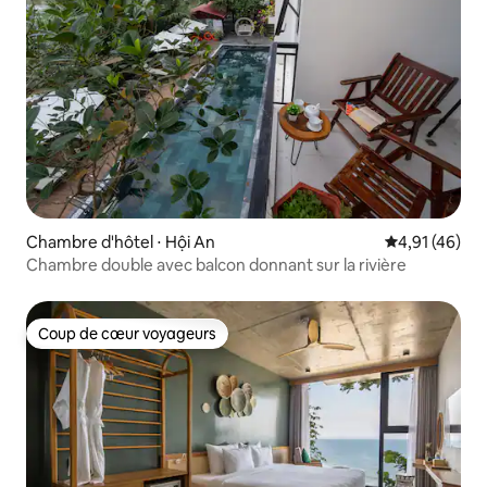
Chambre d'hôtel ⋅ Hội An
Évaluation mo
4,91 (46)
Chambre double avec balcon donnant sur la rivière
Coup de cœur voyageurs
Coup de cœur voyageurs