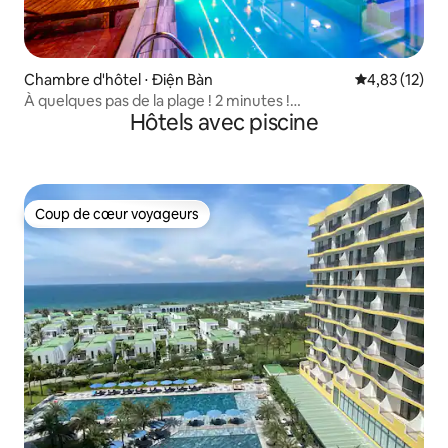
Chambre d'hôtel ⋅ Điện Bàn
Évaluation mo
4,83 (12)
À quelques pas de la plage ! 2 minutes !
Hôtels avec piscine
Luxe / piscine / plage et bar
Coup de cœur voyageurs
Coup de cœur voyageurs