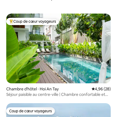
Coup de cœur voyageurs
Coups de cœur voyageurs les plus appréciés
Chambre d'hôtel ⋅ Hoi An Tay
Évaluation mo
4,96 (28)
Séjour paisible au centre-ville | Chambre confortable et
piscine incroyable
Coup de cœur voyageurs
Coup de cœur voyageurs