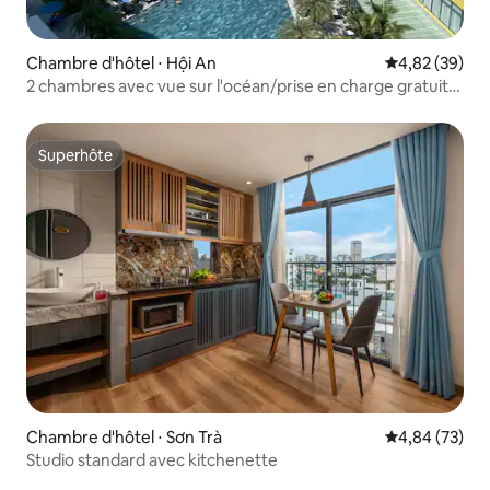
Chambre d'hôtel ⋅ Hội An
Évaluation mo
4,82 (39)
2 chambres avec vue sur l'océan/prise en charge gratuite
(114)
Superhôte
Superhôte
Chambre d'hôtel ⋅ Sơn Trà
Évaluation mo
4,84 (73)
Studio standard avec kitchenette