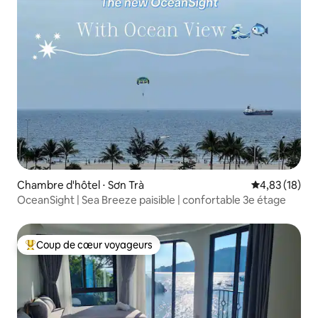
Chambre d'hôtel ⋅ Sơn Trà
Évaluation mo
4,83 (18)
OceanSight | Sea Breeze paisible | confortable 3e étage
Coup de cœur voyageurs
Coups de cœur voyageurs les plus appréciés