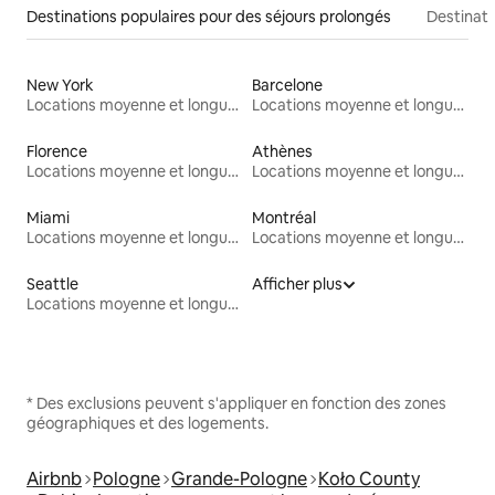
Destinations populaires pour des séjours prolongés
Destinati
New York
Barcelone
Locations moyenne et longue durée
Locations moyenne et longue durée
Florence
Athènes
Locations moyenne et longue durée
Locations moyenne et longue durée
Miami
Montréal
Locations moyenne et longue durée
Locations moyenne et longue durée
Seattle
Afficher plus
Locations moyenne et longue durée
* Des exclusions peuvent s'appliquer en fonction des zones
géographiques et des logements.
Airbnb
Pologne
Grande-Pologne
Koło County