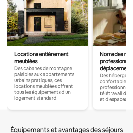
Locations entièrement
Nomades num
meublées
professionnel
déplacement
Des cabanes de montagne
paisibles aux appartements
Des hébergem
urbains pratiques, ces
confortables p
locations meublées offrent
professionnels
tous les équipements d'un
télétravail dis
logement standard.
et d'espaces de
Équipements et avantages des séjours